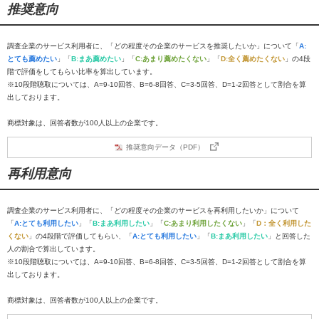
推奨意向
調査企業のサービス利用者に、「どの程度その企業のサービスを推奨したいか」について「
A:
とても薦めたい
」「
B:まあ薦めたい
」「
C:あまり薦めたくない
」「
D:全く薦めたくない
」の4段
階で評価をしてもらい比率を算出しています。
※10段階聴取については、A=9-10回答、B=6-8回答、C=3-5回答、D=1-2回答として割合を算
出しております。
商標対象は、回答者数が100人以上の企業です。
推奨意向データ（PDF）
再利用意向
調査企業のサービス利用者に、「どの程度その企業のサービスを再利用したいか」について
「
A:とても利用したい
」「
B:まあ利用したい
」「
C:あまり利用したくない
」「
D：全く利用した
くない
」の4段階で評価してもらい、「
A:とても利用したい
」「
B:まあ利用したい
」と回答した
人の割合で算出しています。
※10段階聴取については、A=9-10回答、B=6-8回答、C=3-5回答、D=1-2回答として割合を算
出しております。
商標対象は、回答者数が100人以上の企業です。