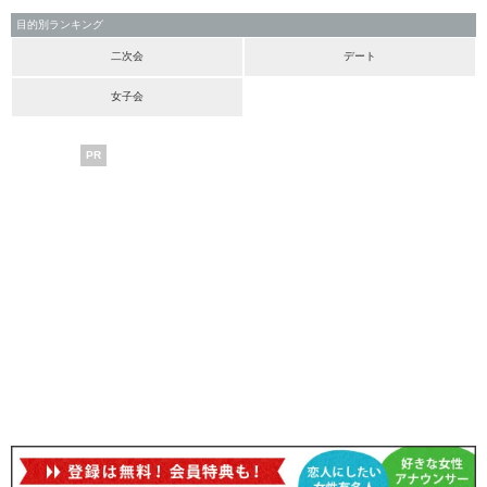
目的別ランキング
二次会
デート
女子会
PR