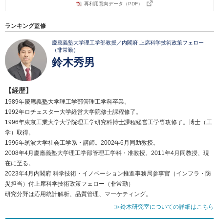
再利用意向データ（PDF）
ランキング監修
慶應義塾大学理工学部教授／内閣府 上席科学技術政策フェロー
（非常勤）
鈴木秀男
【経歴】
1989年慶應義塾大学理工学部管理工学科卒業。
1992年ロチェスター大学経営大学院修士課程修了。
1996年東京工業大学大学院理工学研究科博士課程経営工学専攻修了。博士（工
学）取得。
1996年筑波大学社会工学系・講師。2002年6月同助教授。
2008年4月慶應義塾大学理工学部管理工学科・准教授。2011年4月同教授、現
在に至る。
2023年4月内閣府 科学技術・イノベーション推進事務局参事官（インフラ・防
災担当）付上席科学技術政策フェロー（非常勤）
研究分野は応用統計解析、品質管理、マーケティング。
≫鈴木研究室についての詳細はこちら