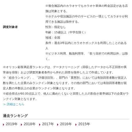
※複合施設内のカラオケでもカラオケ単体の料金設定がある店
舗は対象とする。
※ホテルや宿泊施設の中のサービスの一環としてカラオケが利
用できる施設は除外する。
調査対象者
性別：指定なし
年齢：15歳以上（中学生除く）
地域：全国
条件：過去3年以内にカラオケボックスを利用したことのある
人
※ビジネス利用、勉強利用等、「歌う目的での利用以外」は除
く。
※オリコン顧客満足度ランキングは、データクリーニング（回収したデータから不正回答や異
常値を排除）および調査対象者条件から外れた回答を除外した上で作成しています。
※「総合ランキング」、「評価項目別」、部門の「業態別」においては有効回答者数が規定人
数を満たした企業のみランクイン対象となります。その他の部門においては有効回答者数が規
定人数の半数以上の企業がランクイン対象となります。
※総合得点が60.00点以上で、他人に薦めたくないと回答した人の割合が基準値以下の企業がラ
ンクイン対象となります。
≫ 詳細はこちら
過去ランキング
2019年
2018年
2017年
2016年
2015年