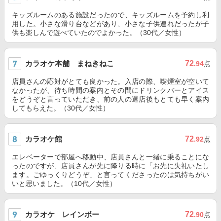
キッズルームのある施設だったので、キッズルームを予約し利
用した。小さな滑り台などがあり、小さな子供連れだったが子
供も楽しんで遊べていたのでよかった。（30代／女性）
カラオケ本舗 まねきねこ
72
.94
点
店員さんの応対がとても良かった。入店の際、喫煙室が空いて
なかったが、待ち時間の案内とその間にドリンクバーとアイス
をどうぞと言っていただき、前の人の退店後もとても早く案内
してもらえた。（30代／女性）
カラオケ館
72
.92
点
エレベーターで部屋へ移動中、店員さんと一緒に乗ることにな
ったのですが、店員さんが先に降りる時に「お先に失礼いたし
ます。ごゆっくりどうぞ」と言ってくださったのは気持ちがい
いと思いました。（10代／女性）
カラオケ レインボー
72
.90
点