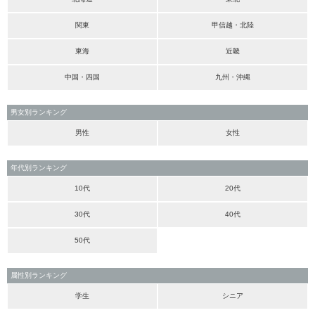
関東
甲信越・北陸
東海
近畿
中国・四国
九州・沖縄
男女別ランキング
男性
女性
年代別ランキング
10代
20代
30代
40代
50代
属性別ランキング
学生
シニア