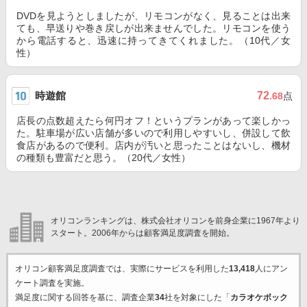
DVDを見ようとしましたが、リモコンがなく、見ることは出来
ても、早送りや巻き戻しが出来ませんでした。リモコンを使う
から電話すると、迅速に持ってきてくれました。（10代／女
性）
時遊館
72
.68
点
店長の点数超えたら何円オフ！というプランがあって楽しかっ
た。駐車場が広い店舗が多いので利用しやすいし、併設して飲
食店があるので便利。店内が汚いと思ったことはないし、機材
の種類も豊富だと思う。（20代／女性）
オリコンランキングは、株式会社オリコンを前身企業に1967年より
スタート。2006年からは顧客満足度調査を開始。
オリコン顧客満足度調査では、実際にサービスを利用した
13,418
人にアン
ケート調査を実施。
満足度に関する回答を基に、調査企業
34
社を対象にした「
カラオケボック