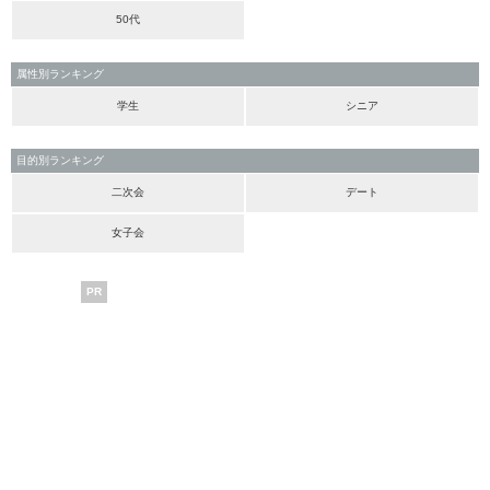
50代
属性別ランキング
学生
シニア
目的別ランキング
二次会
デート
女子会
PR