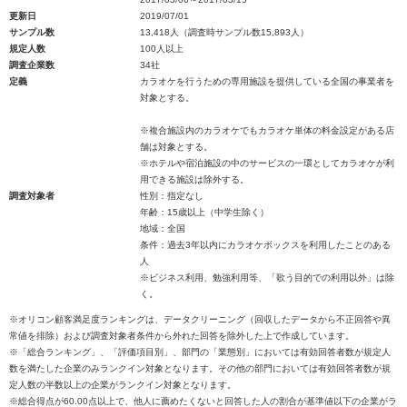
更新日
2019/07/01
サンプル数
13,418人（調査時サンプル数15,893人）
規定人数
100人以上
調査企業数
34社
定義
カラオケを行うための専用施設を提供している全国の事業者を
対象とする。
※複合施設内のカラオケでもカラオケ単体の料金設定がある店
舗は対象とする。
※ホテルや宿泊施設の中のサービスの一環としてカラオケが利
用できる施設は除外する。
調査対象者
性別：指定なし
年齢：15歳以上（中学生除く）
地域：全国
条件：過去3年以内にカラオケボックスを利用したことのある
人
※ビジネス利用、勉強利用等、「歌う目的での利用以外」は除
く。
※オリコン顧客満足度ランキングは、データクリーニング（回収したデータから不正回答や異
常値を排除）および調査対象者条件から外れた回答を除外した上で作成しています。
※「総合ランキング」、「評価項目別」、部門の「業態別」においては有効回答者数が規定人
数を満たした企業のみランクイン対象となります。その他の部門においては有効回答者数が規
定人数の半数以上の企業がランクイン対象となります。
※総合得点が60.00点以上で、他人に薦めたくないと回答した人の割合が基準値以下の企業がラ