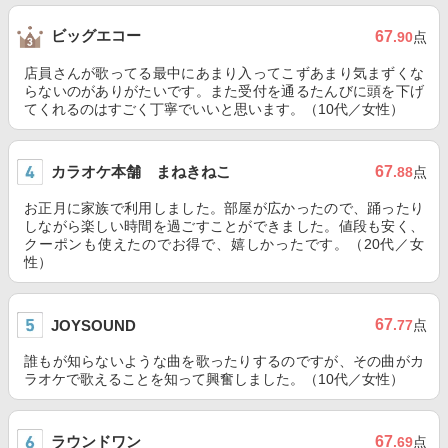
ビッグエコー
67
.90
点
店員さんが歌ってる最中にあまり入ってこずあまり気まずくな
らないのがありがたいです。また受付を通るたんびに頭を下げ
てくれるのはすごく丁寧でいいと思います。（10代／女性）
カラオケ本舗 まねきねこ
67
.88
点
お正月に家族で利用しました。部屋が広かったので、踊ったり
しながら楽しい時間を過ごすことができました。値段も安く、
クーポンも使えたのでお得で、嬉しかったです。（20代／女
性）
67
JOYSOUND
.77
点
誰もが知らないような曲を歌ったりするのですが、その曲がカ
ラオケで歌えることを知って興奮しました。（10代／女性）
ラウンドワン
67
.69
点