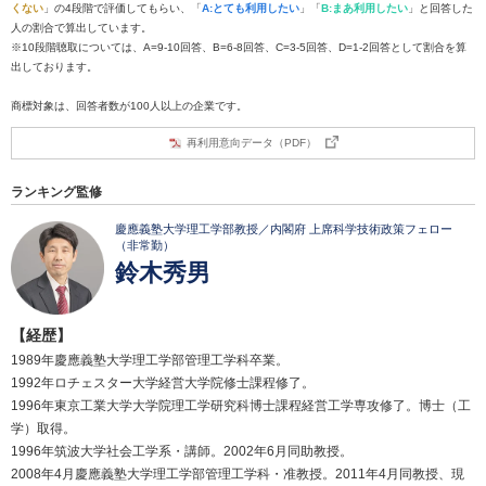
くない
」の4段階で評価してもらい、「
A:とても利用したい
」「
B:まあ利用したい
」と回答した
人の割合で算出しています。
※10段階聴取については、A=9-10回答、B=6-8回答、C=3-5回答、D=1-2回答として割合を算
出しております。
商標対象は、回答者数が100人以上の企業です。
再利用意向データ（PDF）
ランキング監修
慶應義塾大学理工学部教授／内閣府 上席科学技術政策フェロー
（非常勤）
鈴木秀男
【経歴】
1989年慶應義塾大学理工学部管理工学科卒業。
1992年ロチェスター大学経営大学院修士課程修了。
1996年東京工業大学大学院理工学研究科博士課程経営工学専攻修了。博士（工
学）取得。
1996年筑波大学社会工学系・講師。2002年6月同助教授。
2008年4月慶應義塾大学理工学部管理工学科・准教授。2011年4月同教授、現