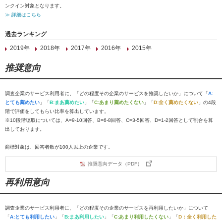
ンクイン対象となります。
≫ 詳細はこちら
過去ランキング
2019年
2018年
2017年
2016年
2015年
推奨意向
調査企業のサービス利用者に、「どの程度その企業のサービスを推奨したいか」について「
A:
とても薦めたい
」「
B:まあ薦めたい
」「
C:あまり薦めたくない
」「
D:全く薦めたくない
」の4段
階で評価をしてもらい比率を算出しています。
※10段階聴取については、A=9-10回答、B=6-8回答、C=3-5回答、D=1-2回答として割合を算
出しております。
商標対象は、回答者数が100人以上の企業です。
推奨意向データ（PDF）
再利用意向
調査企業のサービス利用者に、「どの程度その企業のサービスを再利用したいか」について
「
A:とても利用したい
」「
B:まあ利用したい
」「
C:あまり利用したくない
」「
D：全く利用した