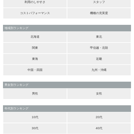
利用のしやすさ
スタッフ
コストパフォーマンス
機種の充実度
地域別ランキング
北海道
東北
関東
甲信越・北陸
東海
近畿
中国・四国
九州・沖縄
男女別ランキング
男性
女性
年代別ランキング
10代
20代
30代
40代