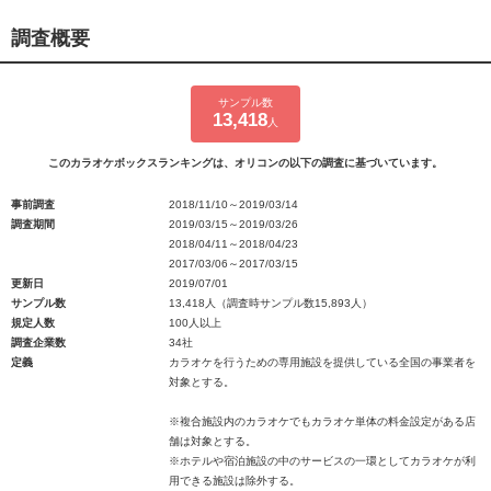
調査概要
サンプル数
13,418
人
このカラオケボックスランキングは、オリコンの以下の調査に基づいています。
事前調査
2018/11/10～2019/03/14
調査期間
2019/03/15～2019/03/26
2018/04/11～2018/04/23
2017/03/06～2017/03/15
更新日
2019/07/01
サンプル数
13,418人（調査時サンプル数15,893人）
規定人数
100人以上
調査企業数
34社
定義
カラオケを行うための専用施設を提供している全国の事業者を
対象とする。
※複合施設内のカラオケでもカラオケ単体の料金設定がある店
舗は対象とする。
※ホテルや宿泊施設の中のサービスの一環としてカラオケが利
用できる施設は除外する。