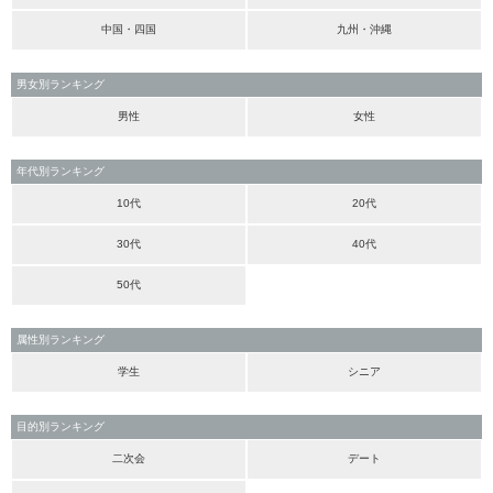
中国・四国
九州・沖縄
男女別ランキング
男性
女性
年代別ランキング
10代
20代
30代
40代
50代
属性別ランキング
学生
シニア
目的別ランキング
二次会
デート