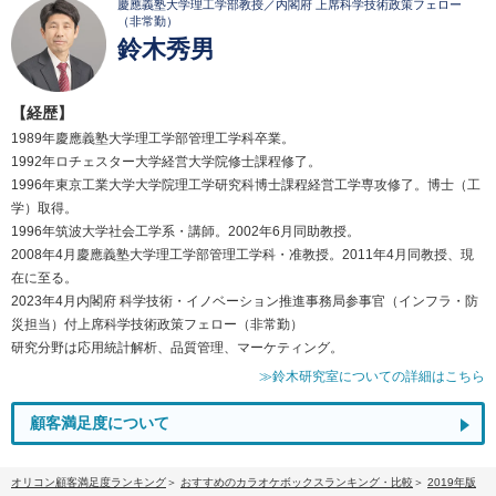
慶應義塾大学理工学部教授／内閣府 上席科学技術政策フェロー
（非常勤）
鈴木秀男
【経歴】
1989年慶應義塾大学理工学部管理工学科卒業。
1992年ロチェスター大学経営大学院修士課程修了。
1996年東京工業大学大学院理工学研究科博士課程経営工学専攻修了。博士（工
学）取得。
1996年筑波大学社会工学系・講師。2002年6月同助教授。
2008年4月慶應義塾大学理工学部管理工学科・准教授。2011年4月同教授、現
在に至る。
2023年4月内閣府 科学技術・イノベーション推進事務局参事官（インフラ・防
災担当）付上席科学技術政策フェロー（非常勤）
研究分野は応用統計解析、品質管理、マーケティング。
≫鈴木研究室についての詳細はこちら
顧客満足度について
オリコン顧客満足度ランキング
おすすめのカラオケボックスランキング・比較
2019年版