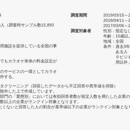
4
調査期間
2019/03/15～2
2018/04/11～2
18人（調査時サンプル数15,893
2017/03/06～2
調査対象者
性別：指定な
年齢：15歳
地域：全国
用施設を提供している全国の事
条件：過去3
ある人
※ビジ
でもカラオケ単体の料金設定が
用以外
のサービスの一環としてカラオ
外する。
タクリーニング（回収したデータから不正回答や異常値を排除）
除外した上で作成しています。
部門の「業態別」においては有効回答者数が規定人数を満たした企業の
数以上の企業がランクイン対象となります。
薦めたくないと回答した人の割合が基準値以下の企業がランクイン対象とな