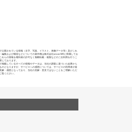
で公開されている情報（文字、写真、イラスト、画像データ等）及びこれ
・編集および構造などについての著作権は株式会社oricon MEに帰属してお
これらの情報を権利者の許可なく無断転載・複製などの二次利用を行うこ
禁じております。
で掲載しているすべての情報やデータは、当社の調査に基づいた結果から
ものとなりますが、サービスへの感想については、サービスの利用者が提
見解・感想となっており、当社の見解・意見ではないことをご理解いただ
ご覧ください。