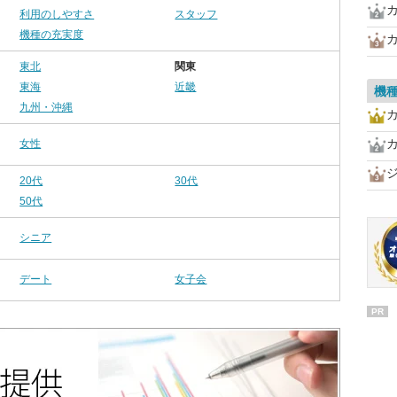
利用のしやすさ
スタッフ
機種の充実度
カ
東北
関東
東海
近畿
機
九州・沖縄
カ
女性
20代
30代
50代
シニア
デート
女子会
PR