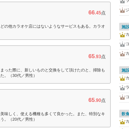
66
.45
点
などの他カラオケ店にはないようなサービスもある。カラオ
施
カ
65
.93
点
しまった際に、新しいものと交換をして頂けたのと、掃除も
施
た。（30代／男性）
65
.90
点
も美味しく、使える機種も多くて良かった。また、特別なキ
飲
う。（20代／男性）