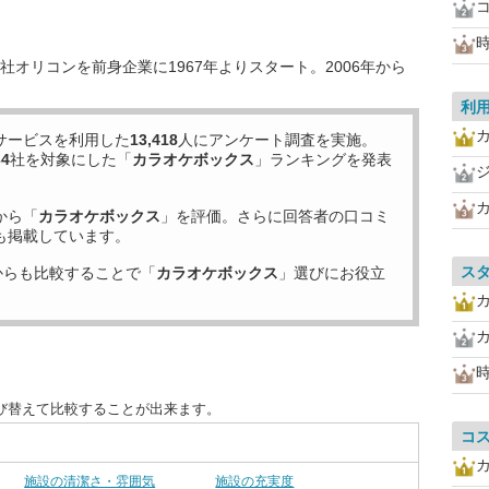
オリコンを前身企業に1967年よりスタート。2006年から
利
サービスを利用した
13,418
人にアンケート調査を実施。
34
社を対象にした「
カラオケボックス
」ランキングを発表
カ
から「
カラオケボックス
」を評価。さらに回答者の口コミ
も掲載しています。
ス
からも比較することで「
カラオケボックス
」選びにお役立
カ
び替えて比較することが出来ます。
コ
施設の清潔さ・雰囲気
施設の充実度