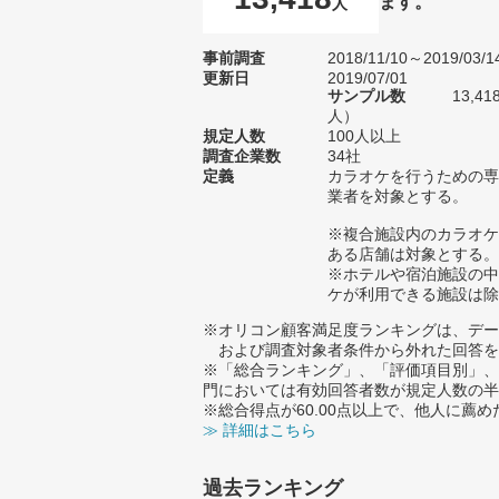
ます。
人
事前調査
2018/11/10～2019/03/1
更新日
2019/07/01
サンプル数
13,4
人）
規定人数
100人以上
調査企業数
34社
定義
カラオケを行うための専
業者を対象とする。
※複合施設内のカラオケ
ある店舗は対象とする。
※ホテルや宿泊施設の中
ケが利用できる施設は除
※オリコン顧客満足度ランキングは、デー
および調査対象者条件から外れた回答を
※「総合ランキング」、「評価項目別」、
門においては有効回答者数が規定人数の半
※総合得点が60.00点以上で、他人に
≫ 詳細はこちら
過去ランキング