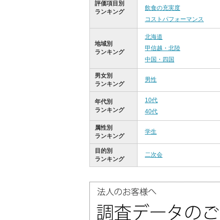
評価項目別
飲食の充実度
ランキング
コストパフォーマンス
北海道
地域別
甲信越・北陸
ランキング
中国・四国
男女別
男性
ランキング
10代
年代別
ランキング
40代
属性別
学生
ランキング
目的別
二次会
ランキング