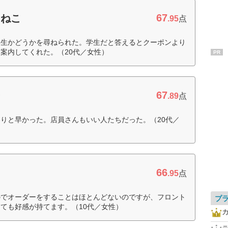
67
きねこ
.95
点
学生かどうかを尋ねられた。学生だと答えるとクーポンより
案内してくれた。（20代／女性）
PR
67
ー
.89
点
りと早かった。店員さんもいい人たちだった。（20代／
66
.95
点
のでオーダーをすることはほとんどないのですが、フロント
プ
ても好感が持てます。（10代／女性）