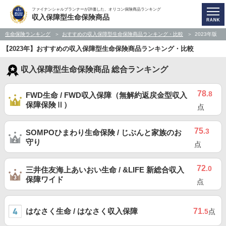
ファイナンシャルプランナーが評価した、オリコン保険商品ランキング
収入保障型生命保険商品
生命保険ランキング
おすすめの収入保障型生命保険商品ランキング・比較
2023年版
【2023年】おすすめの収入保障型生命保険商品ランキング・比較
収入保障型生命保険商品 総合ランキング
78
.8
FWD生命 / FWD収入保障（無解約返戻金型収入
保障保険Ⅱ）
点
75
.3
SOMPOひまわり生命保険 / じぶんと家族のお
守り
点
72
.0
三井住友海上あいおい生命 / &LIFE 新総合収入
保障ワイド
点
はなさく生命 / はなさく収入保障
71
.5
点