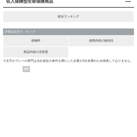
収入保障型生命保険商品
総合ランキング
評価項目別ランキング
保険料
保障内容の独自性
商品内容の充実度
※文字がグレーの部門は当社規定の条件を満たした企業が2社未満のため発表しておりません。
PR