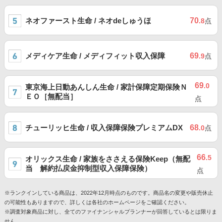
ネオファースト生命 / ネオdeしゅうほ
70
.8
点
メディケア生命 / メディフィット収入保障
69
.9
点
69
.0
東京海上日動あんしん生命 / 家計保障定期保険Ｎ
ＥＯ［無配当］
点
チューリッヒ生命 / 収入保障保険プレミアムDX
68
.0
点
66
.5
オリックス生命 / 家族をささえる保険Keep（無配
当 解約払戻金抑制型収入保障保険）
点
※ランクインしている商品は、2022年12月時点のものです。商品名の変更や販売休止
の可能性もありますので、詳しくは各社のホームページをご確認ください。
※調査対象商品に対し、全てのファイナンシャルプランナーが回答しているとは限りま
せん。