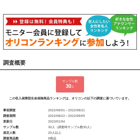
調査概要
サンプル数
30
人
この収入保障型生命保険商品ランキングは、オリコンの以下の調査に基づいています。
事前調査
2022/06/01～2022/08/21
調査期間
2022/08/22～2022/09/05
更新日
2023/01/04
サンプル数
30人（調査時サンプル数30人）
規定人数
20人以上
調査商品数
9商品