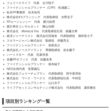
フェリースライフ 代表 古川悦子
ファイナンシャルプランナー（CFP) 松浦建二
松木FP事務所 松木祐司
株式会社K'sプランニング 代表取締役 水野圭子
FPエージェンシー 代表 横川由理
家計再生コンサルタント 横山光昭
株式会社 Money＆You 代表取締役社長 頼藤太希
経済ジャーナリスト 株式会社回遊舎 代表取締役 酒井富士子
スキラージャパン株式会社 取締役 伊藤亮太
ファイナンシャルプランナー 長島良介
株式会社ノースアイランド 専務取締役 岩永慶子
ハートマネー 代表 氏家祥美
佐藤FPオフィス 代表 佐藤友美
ファイナンシャルプランナー 坂本綾子
NEO企画代表 長尾義弘
株式会社フェリーチェプラン 代表取締役 田中香津奈
株式会社 ワーク・ワークス 代表取締役社長 中村宏
ファイナンシャルプランナー 山口京子
ライフアセットコンサルティング株式会社 代表取締役 菱田雅生
項目別ランキング一覧