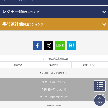
レジャー
関連ランキング
専門家評価
関連ランキング
オリコン顧客満足度調査とは
調査方法
掲載規約
お問い合わせ
会社概要
個人情報保護方針
引用・転載について
もくじ
利用者の声について
当サイトで公開されている情報（文字、写真、イラスト、画像データ等）及びこれらの配置・
編集および構造などについての著作権は株式会社oricon MEに帰属しております。
クッキーの使用について
当サイトに掲載している内容はすべてサービスの利用者が提出された見解・感想です。
これらの情報を権利者の許可なく無断転載・複製などの二次利用を行うことは固く禁じており
Top
弊社が内容について正確性を含め一切保証するものではありません。
ます。
このサイトでは Cookie を使用して、ユーザーに合わせたコンテンツや広告の表示、ソーシャル
© oricon ME inc.
弊社の見解・ 意見ではないことをご理解いただいた上でご覧ください。