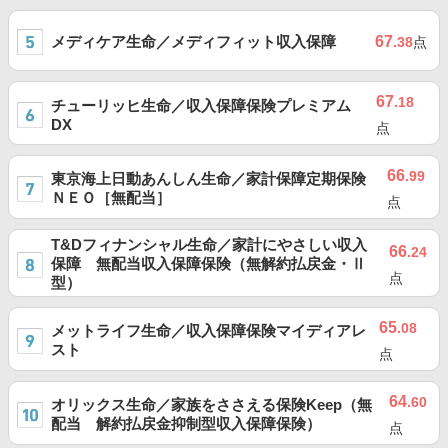
メディケア生命／メディフィット収入保障
67
.38
点
67
.18
チューリッヒ生命／収入保障保険プレミアム
DX
点
66
.99
東京海上日動あんしん生命／家計保障定期保険
ＮＥＯ［無配当］
点
T&Dフィナンシャル生命／家計にやさしい収入
66
.24
保障 無配当収入保障保険（無解約払戻金・Ⅱ
点
型）
65
.08
メットライフ生命／収入保障保険マイディアレ
スト
点
64
.60
オリックス生命／家族をささえる保険Keep（無
配当 解約払戻金抑制型収入保障保険）
点