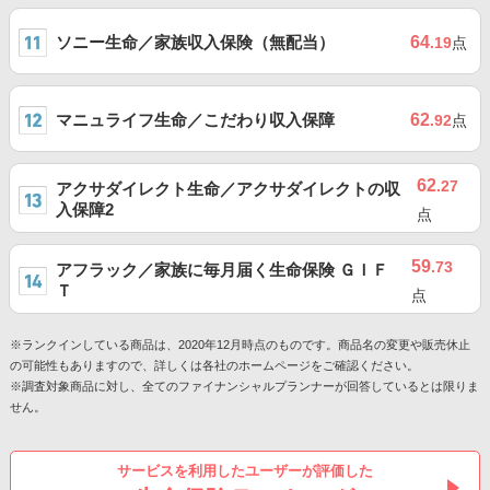
ソニー生命／家族収入保険（無配当）
64
.19
点
マニュライフ生命／こだわり収入保障
62
.92
点
62
.27
アクサダイレクト生命／アクサダイレクトの収
入保障2
点
59
.73
アフラック／家族に毎月届く生命保険 ＧＩＦ
Ｔ
点
※ランクインしている商品は、2020年12月時点のものです。商品名の変更や販売休止
の可能性もありますので、詳しくは各社のホームページをご確認ください。
※調査対象商品に対し、全てのファイナンシャルプランナーが回答しているとは限りま
せん。
サービスを利用したユーザーが評価した