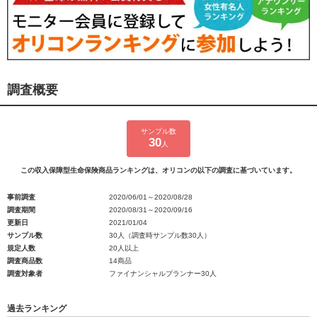
調査概要
サンプル数
30
人
この収入保障型生命保険商品ランキングは、オリコンの以下の調査に基づいています。
事前調査
2020/06/01～2020/08/28
調査期間
2020/08/31～2020/09/16
更新日
2021/01/04
サンプル数
30人（調査時サンプル数30人）
規定人数
20人以上
調査商品数
14商品
調査対象者
ファイナンシャルプランナー30人
過去ランキング