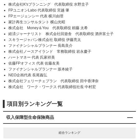
株式会社K'sプランニング 代表取締役 水野圭子
FPユニオンLabo 代表取締役 宮越 肇
FPエージェンシー 代表 横川由理
家計再生コンサルタント 横山光昭
株式会社 Money＆You 代表取締役 頼藤 太希
経済ジャーナリスト 株式会社回遊舎 代表取締役 酒井富士子
スキラージャパン株式会社 取締役 伊藤亮太
ファイナンシャルプランナー 長島良介
株式会社ノースアイランド 常務取締役 岩永慶子
ハートマネー 代表 氏家祥美
佐藤FPオフィス 代表 佐藤友美
ファイナンシャルプランナー 坂本綾子
NEO企画代表 長尾義弘
株式会社フェリーチェプラン 代表取締役 田中香津奈
株式会社 ワーク・ワークス 代表取締役社長 中村宏
項目別ランキング一覧
収入保障型生命保険商品
総合ランキング