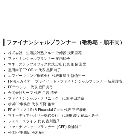
ファイナンシャルプランナー（敬称略・順不同）
株式会社 生活設計塾クルー 取締役 浅田里花
ファイナンシャルプランナー 堀内玲子
マネーステップオフィス株式会社 代表 加藤 梨里
黒田尚子FP-Office 代表 黒田尚子
エフピーウィング株式会社 代表取締役 監物裕一
FP法人ガイア プライベート・ファイナンシャルプランナー 新屋真摘
FPラウンジ 代表 豊田眞弓
合同会社リーフ 代表 二宮 清子
ファイナンシャル・クリニック 代表 平田浩章
横浜FP事務所 代表 平野 雅章
FPオフィス Life & Financial Clinic 代表 平野泰嗣
マネーディアセオリー株式会社 代表取締役 福島えみ子
フェリースライフ 代表 古川悦子
ファイナンシャルプランナー（CFP) 松浦健二
松木FP事務所 松木祐司