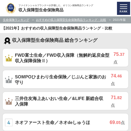
ファイナンシャルプランナーが評価した、オリコン保険商品ランキング
収入保障型生命保険商品
生命保険ランキング
おすすめの収入保障型生命保険商品ランキング・比較
2021年版
【2021年】おすすめの収入保障型生命保険商品ランキング・比較
収入保障型生命保険商品 総合ランキング
75
.37
FWD富士生命／FWD収入保障（無解約返戻金型
収入保障保険Ⅱ）
点
74
.46
SOMPOひまわり生命保険／じぶんと家族のお
守り
点
71
.82
三井住友海上あいおい生命／&LIFE 新総合収
入保障
点
ネオファースト生命／ネオdeしゅうほ
69
.05
点