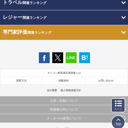
トラベル
関連ランキング
レジャー
関連ランキング
専門家評価
関連ランキング
オリコン顧客満足度調査とは
調査方法
掲載規約
お問い合わせ
会社概要
個人情報保護方針
引用・転載について
もくじ
利用者の声について
当サイトで公開されている情報（文字、写真、イラスト、画像データ等）及びこれらの配置・
編集および構造などについての著作権は株式会社oricon MEに帰属しております。
クッキーの使用について
当サイトに掲載している内容はすべてサービスの利用者が提出された見解・感想です。
これらの情報を権利者の許可なく無断転載・複製などの二次利用を行うことは固く禁じており
Top
弊社が内容について正確性を含め一切保証するものではありません。
ます。