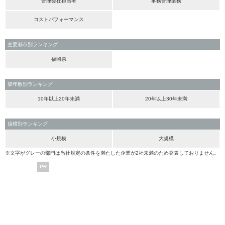
管理会社担当者
事務管理業務
コストパフォーマンス
主要都市別ランキング
福岡県
築年数別ランキング
10年以上20年未満
20年以上30年未満
規模別ランキング
小規模
大規模
※文字がグレーの部門は当社規定の条件を満たした企業が2社未満のため発表しておりません。
PR