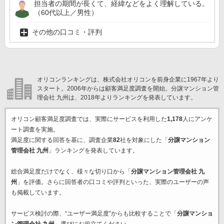
担当者の期間が長くて、経緯などをよく理解している。
（60代以上／男性）
その他の口コミ・評判
オリコンランキングは、株式会社オリコンを前身企業に1967年より
スタート。2006年からは顧客満足度調査を開始。分譲マンション管
理会社 九州は、2018年よりランキングを発表しています。
オリコン顧客満足度調査では、実際にサービスを利用した
1,178
人にアンケ
ート調査を実施。
満足度に関する回答を基に、調査企業
82
社を対象にした「
分譲マンション
管理会社 九州
」ランキングを発表しています。
総合満足度だけでなく、様々な切り口から「
分譲マンション管理会社 九
州
」を評価。さらに回答者の口コミや評判といった、実際のユーザーの声
も掲載しています。
サービス検討の際、“ユーザー満足度”からも比較することで「
分譲マンショ