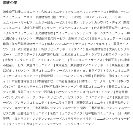
調査企業
旭化成不動産コミュニティ | 穴吹コミュニティ | あなぶきハウジングサービス | 伊藤忠アーバン
コミュニティ | エスリード建物管理（旧：エスリード管理） | NTTアーバンバリューサポート |
エム・シー・サービス | エムジー総合サービス | 小田急ハウジング | カシワバラ・デイズ | 関電
コミュニティ | 近鉄住宅管理 | クラシテ | グローバルコミュニティ | 合人社計画研究所 | ゴール
ドクレスコミュニティ | 互光建物管理 | コミュニティワン | サンヨーホームズコミュニティ | JR
九州ビルマネジメント | JR西日本住宅サービス | 新昭和リビンズ | 新日本コミュニティー | 住商
建物 | 住友不動産建物サービス | 積水ハウスGMパートナーズ | セントラルライフ | 双日ライフ
ワン（旧：双日総合管理） | 相鉄リビングサポート | ダイイチ合人社建物管理 | 大英リビングサ
ポート | 大京アステージ | 大成有楽不動産 | 大和地所コミュニティライフ | 大和ライフネクスト
| 大和ライフリンク（旧：マリモコミュニティ） | 宝コミュニティサービス | 中部互光 | TC神鋼
不動産サービス | 東急コミュニティー | 東京互光 | 東京建物アメニティサポート | 東福互光 | 東
武ビルマネジメント | 東洋コミュニティサービス | トヨタすまいるライフ | トラストコミュニテ
ィ | ナイスコミュニティー | 浪速管理 | にしてつのマンション管理 | 日神管財 | 日鉄コミュニテ
ィ | 日本管財住宅管理 | 日本住宅管理 | 日本総合住生活 | 日本ネットワークサービス | 日本ハウ
ズイング | 日本ビルサービス | 野村不動産パートナーズ | 長谷工コミュニティ | 長谷工コミュニ
ティ九州 | 長谷工コミュニティ西日本 | パナソニックホームズ 合人社コミュニティ | 阪急阪神
ハウジングサポート | フージャースリビングサービス | フジ・アメニティサービス | 伏見管理サ
ービス | プレサンスコミュニティ | ホームライフ管理 | 三重交通コミュニティ | 三井不動産レジ
デンシャルサービス | 三井不動産レジデンシャルサービス関西 | 三井不動産レジデンシャルサー
ビス九州 | 三菱地所コミュニティ | 名鉄コミュニティライフ | 明和地所コミュニティ（旧：明和
管理） | 森トラスト・レジデンシャルサービス | モリモトクオリティ | ユニオン・シティサービ
ス | ライフポート西洋 | ランドメンテナンス | レーベンコミュニティ