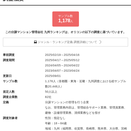
サンプル数
1,178
人
この分譲マンション管理会社 九州ランキングは、オリコンの以下の調査に基づいています。
ジャンル・ランキング定義 調査詳細について
事前調査
2025/02/19～2025/04/16
調査期間
2025/04/17～2025/05/12
2024/04/05～2024/04/22
2023/04/07～2023/04/24
更新日
2025/09/01
サンプル数
1,178人（首都圏・東海・近畿・九州調査における総サンプル
数20,448人）
規定人数
50人以上
調査企業数
82社
定義
分譲マンションの管理を行う企業
なお、管理業務内容は、管理組合サポート業務、管理員業務、
建物・設備管理業務、清掃業務などを指す
調査対象者
性別：指定なし
年齢：18～84歳
地域：九州（福岡県、佐賀県、長崎県、熊本県、大分県、宮崎