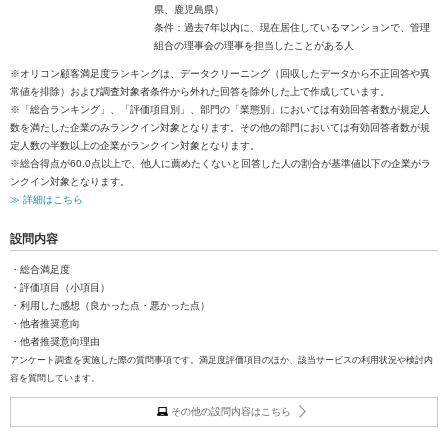
県、鹿児島県）
条件：過去7年以内に、現在居住しているマンションで、管理
組合の理事会の理事を担当したことがある人
※オリコン顧客満足度ランキングは、データクリーニング（回収したデータから不正回答や異
常値を排除）および調査対象者条件から外れた回答を除外した上で作成しています。
※「総合ランキング」、「評価項目別」、部門の「業態別」においては有効回答者数が規定人
数を満たした企業のみランクイン対象となります。その他の部門においては有効回答者数が規
定人数の半数以上の企業がランクイン対象となります。
※総合得点が60.0点以上で、他人に薦めたくないと回答した人の割合が基準値以下の企業がラ
ンクイン対象となります。
≫ 詳細はこちら
設問内容
・総合満足度
・評価項目（小項目）
・利用した感想（良かった点・悪かった点）
・他者推奨意向
・他者推奨意向理由
アンケート調査を実施した際の質問事項です。満足度評価項目のほか、該当サービスの利用状況や検討内
容を質問しています。
その他の設問内容はこちら