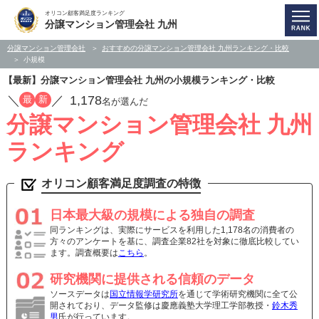
オリコン顧客満足度ランキング
分譲マンション管理会社 九州
分譲マンション管理会社
おすすめの分譲マンション管理会社 九州ランキング・比較
小規模
【最新】分譲マンション管理会社 九州の小規模ランキング・比較
／
／
1,178
最
新
名が選んだ
分譲マンション管理会社 九州
ランキング
オリコン顧客満足度調査の特徴
日本最大級の規模による独自の調査
同ランキングは、実際にサービスを利用した1,178名の消費者の
方々のアンケートを基に、調査企業82社を対象に徹底比較してい
ます。調査概要は
こちら
。
研究機関に提供される信頼のデータ
ソースデータは
国立情報学研究所
を通じて学術研究機関に全て公
開されており、データ監修は慶應義塾大学理工学部教授・
鈴木秀
男
氏が行っています。