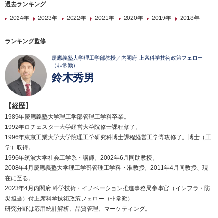
過去ランキング
2024年
2023年
2022年
2021年
2020年
2019年
2018年
ランキング監修
慶應義塾大学理工学部教授／内閣府 上席科学技術政策フェロー
（非常勤）
鈴木秀男
【経歴】
1989年慶應義塾大学理工学部管理工学科卒業。
1992年ロチェスター大学経営大学院修士課程修了。
1996年東京工業大学大学院理工学研究科博士課程経営工学専攻修了。博士（工
学）取得。
1996年筑波大学社会工学系・講師。2002年6月同助教授。
2008年4月慶應義塾大学理工学部管理工学科・准教授。2011年4月同教授、現
在に至る。
2023年4月内閣府 科学技術・イノベーション推進事務局参事官（インフラ・防
災担当）付上席科学技術政策フェロー（非常勤）
研究分野は応用統計解析、品質管理、マーケティング。