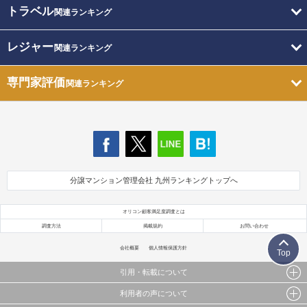
トラベル
関連ランキング
レジャー
関連ランキング
専門家評価
関連ランキング
分譲マンション管理会社 九州ランキングトップへ
オリコン顧客満足度調査とは
調査方法
掲載規約
お問い合わせ
会社概要
個人情報保護方針
Top
引用・転載について
利用者の声について
当サイトで公開されている情報（文字、写真、イラスト、画像データ等）及びこれらの配置・