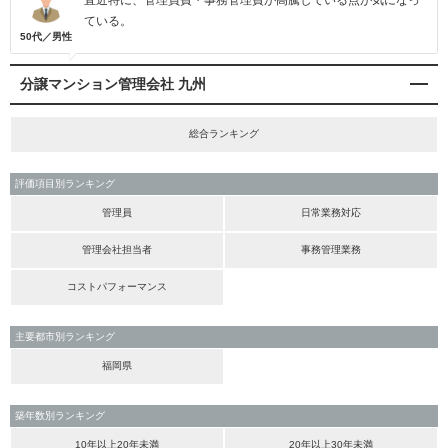
直近特に、管理員費・事務管理費が高騰している点が気になっ
ている。
50代／男性
分譲マンション管理会社 九州
総合ランキング
評価項目別ランキング
管理員
日常業務対応
管理会社担当者
事務管理業務
コストパフォーマンス
主要都市別ランキング
福岡県
築年数別ランキング
10年以上20年未満
20年以上30年未満