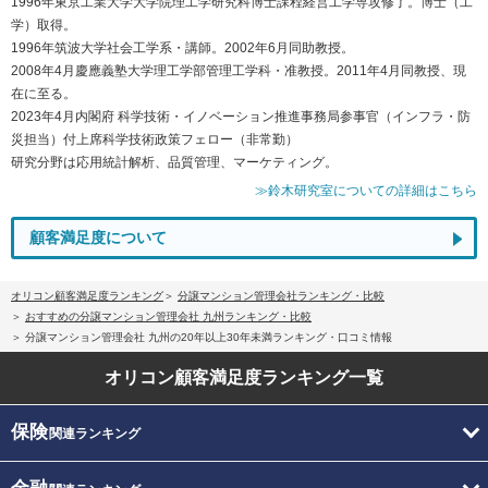
1996年東京工業大学大学院理工学研究科博士課程経営工学専攻修了。博士（工
学）取得。
1996年筑波大学社会工学系・講師。2002年6月同助教授。
2008年4月慶應義塾大学理工学部管理工学科・准教授。2011年4月同教授、現
在に至る。
2023年4月内閣府 科学技術・イノベーション推進事務局参事官（インフラ・防
災担当）付上席科学技術政策フェロー（非常勤）
研究分野は応用統計解析、品質管理、マーケティング。
≫鈴木研究室についての詳細はこちら
顧客満足度について
オリコン顧客満足度ランキング
分譲マンション管理会社ランキング・比較
おすすめの分譲マンション管理会社 九州ランキング・比較
分譲マンション管理会社 九州の20年以上30年未満ランキング・口コミ情報
オリコン顧客満足度
ランキング一覧
保険
関連ランキング