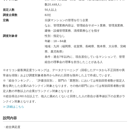
数20,448人）
規定人数
50人以上
調査企業数
82社
定義
分譲マンションの管理を行う企業
なお、管理業務内容は、管理組合サポート業務、管理員業務、
建物・設備管理業務、清掃業務などを指す
調査対象者
性別：指定なし
年齢：18～84歳
地域：九州（福岡県、佐賀県、長崎県、熊本県、大分県、宮崎
県、鹿児島県）
条件：過去7年以内に、現在居住しているマンションで、管理
組合の理事会の理事を担当したことがある人
※オリコン顧客満足度ランキングは、データクリーニング（回収したデータから不正回答や異
常値を排除）および調査対象者条件から外れた回答を除外した上で作成しています。
※「総合ランキング」、「評価項目別」、部門の「業態別」においては有効回答者数が規定人
数を満たした企業のみランクイン対象となります。その他の部門においては有効回答者数が規
定人数の半数以上の企業がランクイン対象となります。
※総合得点が60.0点以上で、他人に薦めたくないと回答した人の割合が基準値以下の企業がラ
ンクイン対象となります。
≫ 詳細はこちら
設問内容
・総合満足度