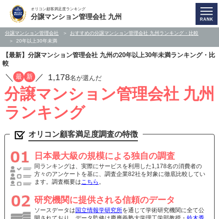
オリコン顧客満足度ランキング
分譲マンション管理会社 九州
分譲マンション管理会社
おすすめの分譲マンション管理会社 九州ランキング・比較
20年以上30年未満
【最新】分譲マンション管理会社 九州の20年以上30年未満ランキング・比
較
／
／
1,178
最
新
名が選んだ
分譲マンション管理会社 九州
ランキング
オリコン顧客満足度調査の特徴
日本最大級の規模による独自の調査
同ランキングは、実際にサービスを利用した1,178名の消費者の
方々のアンケートを基に、調査企業82社を対象に徹底比較してい
ます。調査概要は
こちら
。
研究機関に提供される信頼のデータ
ソースデータは
国立情報学研究所
を通じて学術研究機関に全て公
開されており、データ監修は慶應義塾大学理工学部教授・
鈴木秀