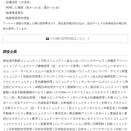
・評価項目（小項目）
・利用した感想（良かった点・悪かった点）
・他者推奨意向
・他者推奨意向理由
アンケート調査を実施した際の質問事項です。満足度評価項目のほか、該当サービスの利用状況や検討内
容を質問しています。
その他の設問内容はこちら
調査企業
旭化成不動産コミュニティ | 穴吹コミュニティ | あなぶきハウジングサービス | 伊藤忠アーバン
コミュニティ | エスリード建物管理（旧：エスリード管理） | NTTアーバンバリューサポート |
エム・シー・サービス | エムジー総合サービス | 小田急ハウジング | カシワバラ・デイズ | 関電
コミュニティ | 近鉄住宅管理 | クラシテ | グローバルコミュニティ | 合人社計画研究所 | ゴール
ドクレスコミュニティ | 互光建物管理 | コミュニティワン | サンヨーホームズコミュニティ | JR
九州ビルマネジメント | JR西日本住宅サービス | 新昭和リビンズ | 新日本コミュニティー | 住商
建物 | 住友不動産建物サービス | 積水ハウスGMパートナーズ | セントラルライフ | 双日ライフ
ワン（旧：双日総合管理） | 相鉄リビングサポート | ダイイチ合人社建物管理 | 大英リビングサ
ポート | 大京アステージ | 大成有楽不動産 | 大和地所コミュニティライフ | 大和ライフネクスト
| 大和ライフリンク（旧：マリモコミュニティ） | 宝コミュニティサービス | 中部互光 | TC神鋼
不動産サービス | 東急コミュニティー | 東京互光 | 東京建物アメニティサポート | 東福互光 | 東
武ビルマネジメント | 東洋コミュニティサービス | トヨタすまいるライフ | トラストコミュニテ
ィ | ナイスコミュニティー | 浪速管理 | にしてつのマンション管理 | 日神管財 | 日鉄コミュニテ
ィ | 日本管財住宅管理 | 日本住宅管理 | 日本総合住生活 | 日本ネットワークサービス | 日本ハウ