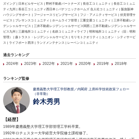
ズイング | 日本ビルサービス | 野村不動産パートナーズ | 長谷工コミュニティ | 長谷工コミュニ
ティ九州 | 長谷工コミュニティ西日本 | パナソニックホームズ 合人社コミュニティ | 阪急阪神
ハウジングサポート | フージャースリビングサービス | フジ・アメニティサービス | 伏見管理サ
ービス | プレサンスコミュニティ | ホームライフ管理 | 三重交通コミュニティ | 三井不動産レジ
デンシャルサービス | 三井不動産レジデンシャルサービス関西 | 三井不動産レジデンシャルサー
ビス九州 | 三菱地所コミュニティ | 名鉄コミュニティライフ | 明和地所コミュニティ（旧：明和
管理） | 森トラスト・レジデンシャルサービス | モリモトクオリティ | ユニオン・シティサービ
ス | ライフポート西洋 | ランドメンテナンス | レーベンコミュニティ
過去ランキング
2024年
2023年
2022年
2021年
2020年
2019年
2018年
ランキング監修
慶應義塾大学理工学部教授／内閣府 上席科学技術政策フェロー
（非常勤）
鈴木秀男
【経歴】
1989年慶應義塾大学理工学部管理工学科卒業。
1992年ロチェスター大学経営大学院修士課程修了。