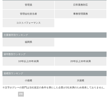
管理員
日常業務対応
管理会社担当者
事務管理業務
コストパフォーマンス
主要都市別ランキング
福岡県
築年数別ランキング
10年以上20年未満
20年以上30年未満
規模別ランキング
小規模
大規模
※文字がグレーの部門は当社規定の条件を満たした企業が2社未満のため発表しておりません。
PR