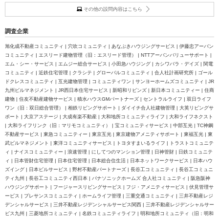
その他の設問内容はこちら
調査企業
旭化成不動産コミュニティ | 穴吹コミュニティ | あなぶきハウジングサービス | 伊藤忠アーバン
コミュニティ | エスリード建物管理（旧：エスリード管理） | NTTアーバンバリューサポート |
エム・シー・サービス | エムジー総合サービス | 小田急ハウジング | カシワバラ・デイズ | 関電
コミュニティ | 近鉄住宅管理 | クラシテ | グローバルコミュニティ | 合人社計画研究所 | ゴール
ドクレスコミュニティ | 互光建物管理 | コミュニティワン | サンヨーホームズコミュニティ | JR
九州ビルマネジメント | JR西日本住宅サービス | 新昭和リビンズ | 新日本コミュニティー | 住商
建物 | 住友不動産建物サービス | 積水ハウスGMパートナーズ | セントラルライフ | 双日ライフ
ワン（旧：双日総合管理） | 相鉄リビングサポート | ダイイチ合人社建物管理 | 大英リビングサ
ポート | 大京アステージ | 大成有楽不動産 | 大和地所コミュニティライフ | 大和ライフネクスト
| 大和ライフリンク（旧：マリモコミュニティ） | 宝コミュニティサービス | 中部互光 | TC神鋼
不動産サービス | 東急コミュニティー | 東京互光 | 東京建物アメニティサポート | 東福互光 | 東
武ビルマネジメント | 東洋コミュニティサービス | トヨタすまいるライフ | トラストコミュニテ
ィ | ナイスコミュニティー | 浪速管理 | にしてつのマンション管理 | 日神管財 | 日鉄コミュニテ
ィ | 日本管財住宅管理 | 日本住宅管理 | 日本総合住生活 | 日本ネットワークサービス | 日本ハウ
ズイング | 日本ビルサービス | 野村不動産パートナーズ | 長谷工コミュニティ | 長谷工コミュニ
ティ九州 | 長谷工コミュニティ西日本 | パナソニックホームズ 合人社コミュニティ | 阪急阪神
ハウジングサポート | フージャースリビングサービス | フジ・アメニティサービス | 伏見管理サ
ービス | プレサンスコミュニティ | ホームライフ管理 | 三重交通コミュニティ | 三井不動産レジ
デンシャルサービス | 三井不動産レジデンシャルサービス関西 | 三井不動産レジデンシャルサー
ビス九州 | 三菱地所コミュニティ | 名鉄コミュニティライフ | 明和地所コミュニティ（旧：明和