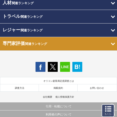
人材
関連ランキング
トラベル
関連ランキング
レジャー
関連ランキング
専門家評価
関連ランキング
オリコン顧客満足度調査とは
調査方法
掲載規約
お問い合わせ
会社概要
個人情報保護方針
引用・転載について
もくじ
利用者の声について
当サイトで公開されている情報（文字、写真、イラスト、画像データ等）及びこれらの配置・