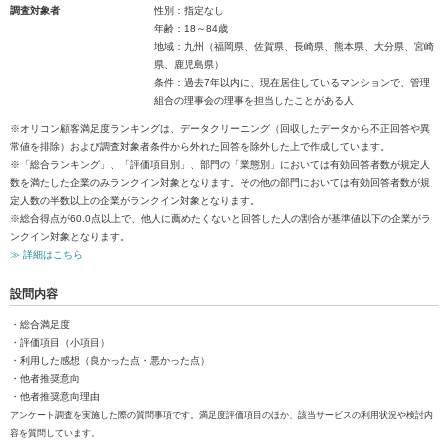
調査対象者
性別：指定なし
年齢：18～84歳
地域：九州（福岡県、佐賀県、長崎県、熊本県、大分県、宮崎
県、鹿児島県）
条件：過去7年以内に、現在居住しているマンションで、管理
組合の理事会の理事を担当したことがある人
※オリコン顧客満足度ランキングは、データクリーニング（回収したデータから不正回答や異
常値を排除）および調査対象者条件から外れた回答を除外した上で作成しています。
※「総合ランキング」、「評価項目別」、部門の「業態別」においては有効回答者数が規定人
数を満たした企業のみランクイン対象となります。その他の部門においては有効回答者数が規
定人数の半数以上の企業がランクイン対象となります。
※総合得点が60.0点以上で、他人に薦めたくないと回答した人の割合が基準値以下の企業がラ
ンクイン対象となります。
≫ 詳細はこちら
設問内容
・総合満足度
・評価項目（小項目）
・利用した感想（良かった点・悪かった点）
・他者推奨意向
・他者推奨意向理由
アンケート調査を実施した際の質問事項です。満足度評価項目のほか、該当サービスの利用状況や検討内
容を質問しています。