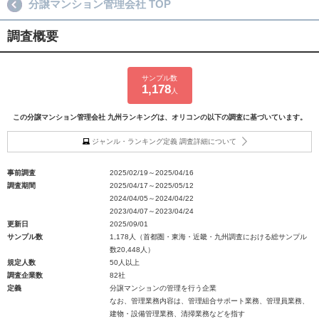
分譲マンション管理会社 TOP
調査概要
サンプル数
1,178
人
この分譲マンション管理会社 九州ランキングは、オリコンの以下の調査に基づいています。
ジャンル・ランキング定義 調査詳細について
事前調査
2025/02/19～2025/04/16
調査期間
2025/04/17～2025/05/12
2024/04/05～2024/04/22
2023/04/07～2023/04/24
更新日
2025/09/01
サンプル数
1,178人（首都圏・東海・近畿・九州調査における総サンプル
数20,448人）
規定人数
50人以上
調査企業数
82社
定義
分譲マンションの管理を行う企業
なお、管理業務内容は、管理組合サポート業務、管理員業務、
建物・設備管理業務、清掃業務などを指す