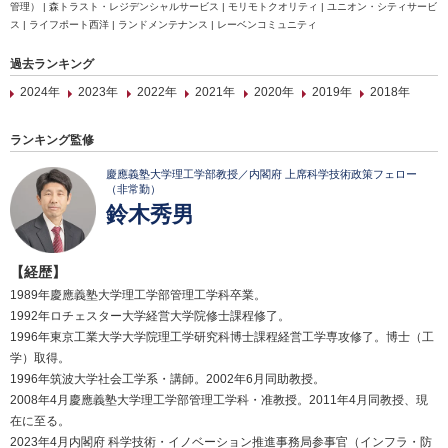
管理） | 森トラスト・レジデンシャルサービス | モリモトクオリティ | ユニオン・シティサービ
ス | ライフポート西洋 | ランドメンテナンス | レーベンコミュニティ
過去ランキング
2024年
2023年
2022年
2021年
2020年
2019年
2018年
ランキング監修
慶應義塾大学理工学部教授／内閣府 上席科学技術政策フェロー
（非常勤）
鈴木秀男
【経歴】
1989年慶應義塾大学理工学部管理工学科卒業。
1992年ロチェスター大学経営大学院修士課程修了。
1996年東京工業大学大学院理工学研究科博士課程経営工学専攻修了。博士（工
学）取得。
1996年筑波大学社会工学系・講師。2002年6月同助教授。
2008年4月慶應義塾大学理工学部管理工学科・准教授。2011年4月同教授、現
在に至る。
2023年4月内閣府 科学技術・イノベーション推進事務局参事官（インフラ・防