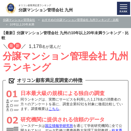
オリコン顧客満足度ランキング
分譲マンション管理会社 九州
分譲マンション管理会社
おすすめの分譲マンション管理会社 九州ランキング・比較
10年以上20年未満
【最新】分譲マンション管理会社 九州の10年以上20年未満ランキング・比
較
／
／
1,178
最
新
名が選んだ
分譲マンション管理会社 九州
ランキング
オリコン顧客満足度調査の特徴
日本最大級の規模による独自の調査
同ランキングは、実際にサービスを利用した1,178名の消費者の
方々のアンケートを基に、調査企業82社を対象に徹底比較してい
ます。調査概要は
こちら
。
研究機関に提供される信頼のデータ
ソースデータは
国立情報学研究所
を通じて学術研究機関に全て公
開されており、データ監修は慶應義塾大学理工学部教授・
鈴木秀