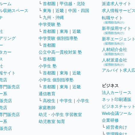
ルーム
└
首都圏
｜
甲信越・北陸
派遣求人サイト
ル収納スペース
└
東海
｜
近畿
｜
中国・四国
求人情報サービ
ナ
└
九州・沖縄
転職サイト
（採用担当向け）
中学受験 塾
新卒採用サイト
社
└
首都圏
｜
東海
｜
近畿
（採用担当向け）
アリング
中学受験 個別指導塾
新卒エージェン
（採用担当向け）
ー
└
首都圏
人材紹介会社
タカー
公立中高一貫校対策 塾
（採用担当向け）
ス
└
首都圏
人材派遣会社
（採用担当向け）
社
小学生 塾
アルバイト求人
報サイト
└
首都圏
｜
東海
｜
近畿
売店
小学生 個別指導塾
ビジネス
専門販売店
└
首都圏
｜
東海
｜
近畿
法人カーリース
ー系
通信教育
ネット印刷通販
販売店
└
高校生
｜
中学生
｜
小学生
ビジネスチャッ
売店
家庭教師
Web会議ツール
専門販売店
幼児・小学生 学習教室
企業研修
ー系
幼児教室 知育
└
経営者向け
販売店
└
管理職向け