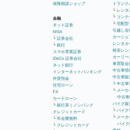
保険相談ショップ
トランク
└
レンタ
└
コンテ
金融
└
宅配型
ネット証券
引越し会
NISA
カーシェ
└
証券会社
レンタカ
└
銀行
格安レン
スマホ専業証券
カーリー
iDeCo 証券会社
車買取会
ネット銀行
中古車情
インターネットバンキング
中古車販
外貨預金
└
中古車
住宅ローン
└
メーカ
FX
中古車
カードローン
バイク販
└
銀行系
｜
ノンバンク
└
バイク
クレジットカード
└
メーカ
└
年会費無料
バイク
└
クレジットカード