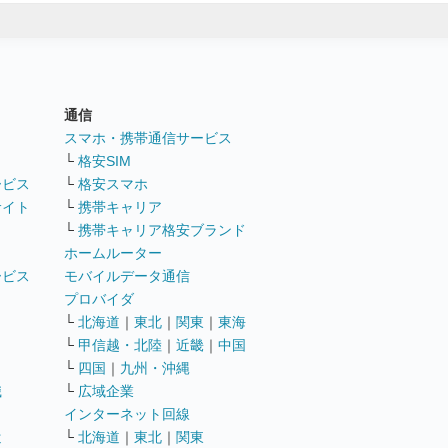
通信
ト
スマホ・携帯通信サービス
└
格安SIM
ービス
└
格安スマホ
サイト
└
携帯キャリア
└
携帯キャリア格安ブランド
ホームルーター
ービス
モバイルデータ通信
ト
プロバイダ
└
北海道
｜
東北
｜
関東
｜
東海
└
甲信越・北陸
｜
近畿
｜
中国
└
四国
｜
九州・沖縄
職
└
広域企業
インターネット回線
遣
└
北海道
｜
東北
｜
関東