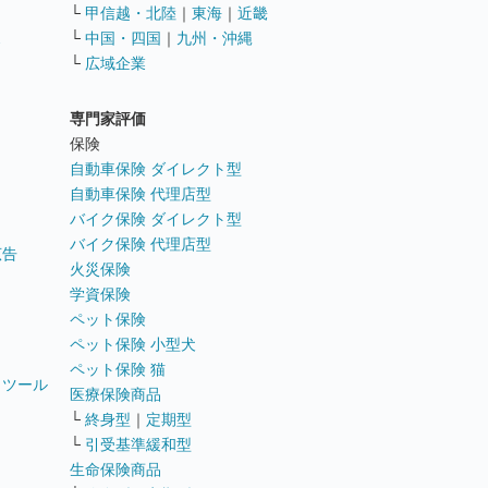
└
甲信越・北陸
｜
東海
｜
近畿
ス
└
中国・四国
｜
九州・沖縄
└
広域企業
専門家評価
ト
保険
自動車保険 ダイレクト型
自動車保険 代理店型
バイク保険 ダイレクト型
バイク保険 代理店型
広告
火災保険
学資保険
ペット保険
ペット保険 小型犬
ペット保険 猫
トツール
医療保険商品
└
終身型
｜
定期型
└
引受基準緩和型
生命保険商品