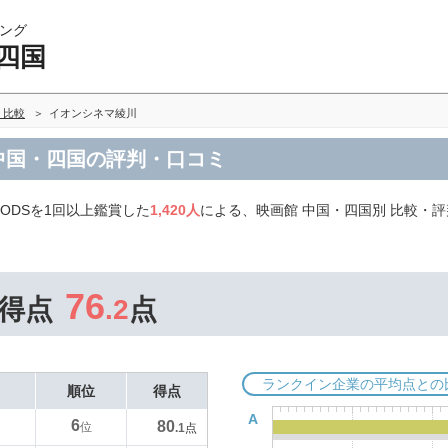
ング
四国
・比較
イオンシネマ綾川
中国・四国の評判・口コミ
ODSを1回以上鑑賞した
1,420人
による、映画館 中国・四国別 比較・
76
得点
.2
点
ランクイン企業の平均点との
順位
得点
A
6
80
位
.1
点