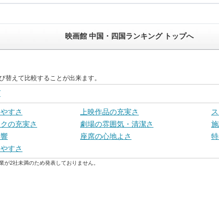
映画館 中国・四国ランキング トップへ
並び替えて比較することが出来ます。
グ
いやすさ
上映作品の充実さ
ス
ンクの充実さ
劇場の雰囲気・清潔さ
施
音響
座席の心地よさ
特
しやすさ
業が2社未満のため発表しておりません。