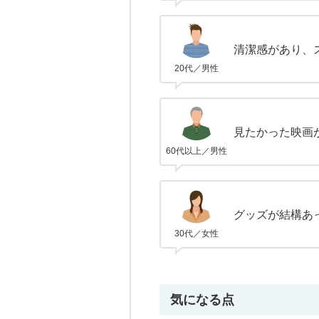
清潔感があり、
20代／男性
見たかった映画
60代以上／男性
グッズが結構あ
30代／女性
気になる点