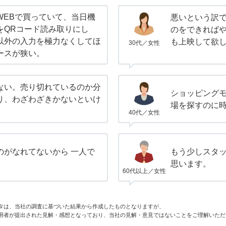
WEBで買っていて、当日機
悪いという訳
をQRコード読み取りにし
のをできれば
以外の入力を極力なくしてほ
も上映して欲
30代／女性
ースが狭い。
ない。売り切れているのか分
ショッピング
り、わざわざきかないといけ
場を探すのに
40代／女性
のがなれてないから 一人で
もう少しスタ
思います。
60代以上／女性
タは、当社の調査に基づいた結果から作成したものとなりますが、
用者が提出された見解・感想となっており、当社の見解・意見ではないことをご理解いただ