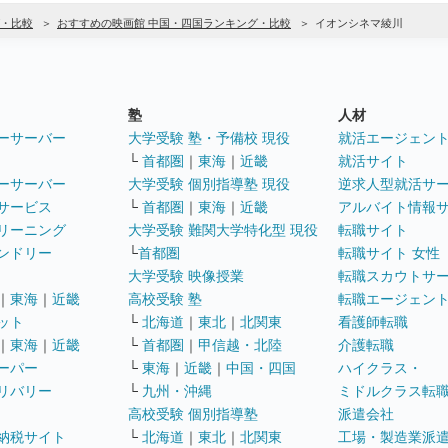
・比較
おすすめの映画館 中国・四国ランキング・比較
イオンシネマ綾川
塾
人材
ーサーバー
大学受験 塾・予備校 現役
就活エージェン
└
首都圏
｜
東海
｜
近畿
就活サイト
ーサーバー
大学受験 個別指導塾 現役
逆求人型就活サ
サービス
└
首都圏
｜
東海
｜
近畿
アルバイト情報
リーニング
大学受験 難関大学特化型 現役
転職サイト
ンドリー
└
首都圏
転職サイト 女性
大学受験 映像授業
転職スカウトサ
｜
東海
｜
近畿
高校受験 塾
転職エージェン
ット
└
北海道
｜
東北
｜
北関東
看護師転職
｜
東海
｜
近畿
└
首都圏
｜
甲信越・北陸
介護転職
ーパー
└
東海
｜
近畿
｜
中国・四国
ハイクラス・
リバリー
└
九州・沖縄
ミドルクラス転
高校受験 個別指導塾
派遣会社
納税サイト
└
北海道
｜
東北
｜
北関東
工場・製造業派