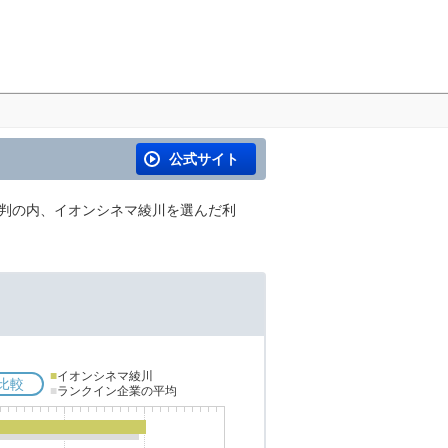
公式サイト
評判の内、イオンシネマ綾川を選んだ利
■
イオンシネマ綾川
比較
■
ランクイン企業の平均