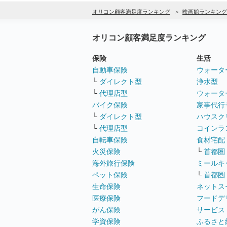
オリコン顧客満足度ランキング
映画館ランキング
オリコン顧客満足度ランキング
保険
生活
自動車保険
ウォータ
└
ダイレクト型
浄水型
└
代理店型
ウォータ
バイク保険
家事代行
└
ダイレクト型
ハウスク
└
代理店型
コインラ
自転車保険
食材宅配
火災保険
└
首都圏
海外旅行保険
ミールキ
ペット保険
└
首都圏
生命保険
ネットス
医療保険
フードデ
がん保険
サービス
学資保険
ふるさと