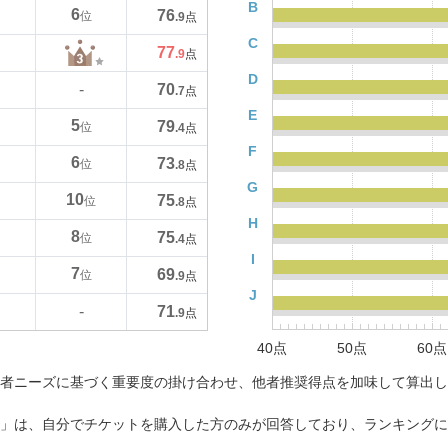
B
6
76
位
.9
点
C
77
.9
点
D
70
-
.7
点
E
5
79
位
.4
点
F
6
73
位
.8
点
G
10
75
位
.8
点
H
8
75
位
.4
点
I
7
69
位
.9
点
J
71
-
.9
点
40点
50点
60点
者ニーズに基づく重要度の掛け合わせ、他者推奨得点を加味して算出し
」は、自分でチケットを購入した方のみが回答しており、ランキングに