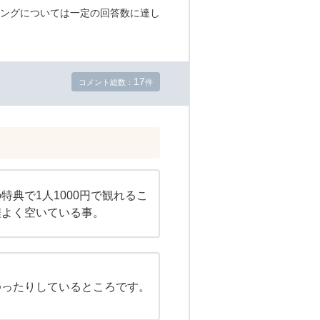
ングについては一定の回答数に達し
17
コメント総数：
件
特典で1人1000円で観れるこ
程よく空いている事。
ゆったりしているところです。