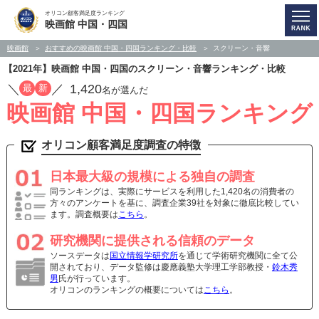
オリコン顧客満足度ランキング
映画館 中国・四国
映画館
おすすめの映画館 中国・四国ランキング・比較
スクリーン・音響
【2021年】映画館 中国・四国のスクリーン・音響ランキング・比較
／
／
1,420
最
新
名が選んだ
映画館 中国・四国ランキング
オリコン顧客満足度調査の特徴
日本最大級の規模による独自の調査
同ランキングは、実際にサービスを利用した1,420名の消費者の
方々のアンケートを基に、調査企業39社を対象に徹底比較してい
ます。調査概要は
こちら
。
研究機関に提供される信頼のデータ
ソースデータは
国立情報学研究所
を通じて学術研究機関に全て公
開されており、データ監修は慶應義塾大学理工学部教授・
鈴木秀
男
氏が行っています。
オリコンのランキングの概要については
こちら
。