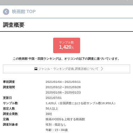
映画館 TOP
調査概要
サンプル数
1,420
人
この映画館 中国・四国ランキングは、オリコンの以下の調査に基づいています。
ジャンル・ランキング定義 調査詳細について
事前調査
2021/01/04～2021/03/11
調査期間
2021/03/12～2021/03/26
2020/01/08～2020/01/23
更新日
2021/07/01
サンプル数
1,420人（全国調査における総サンプル数16,950人）
規定人数
50人以上
調査企業数
39社
定義
映画やODSを上映する映画館
調査対象者
性別：指定なし
年齢：15～84歳