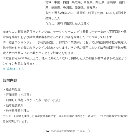
地域：中国・四国（鳥取県、島根県、岡山県、広島県、山口
県、徳島県、香川県、愛媛県、高知県）
条件：過去2年以内に、映画館で映画または、ODSを1回以上
鑑賞した人
ただし、無料で鑑賞した人は除く
※オリコン顧客満足度ランキングは、データクリーニング（回収したデータから不正回答や異
常値を排除）および調査対象者条件から外れた回答を除外した上で作成しています。
※「総合ランキング」、「評価項目別」、部門の「業態別」においては有効回答者数が規定人
数を満たした企業のみランクイン対象となります。その他の部門においては有効回答者数が規
定人数の半数以上の企業がランクイン対象となります。
※総合得点が60.0点以上で、他人に薦めたくないと回答した人の割合が基準値以下の企業がラ
ンクイン対象となります。
≫ 詳細はこちら
設問内容
・総合満足度
・評価項目（小項目）
・利用した感想（良かった点・悪かった点）
・他者推奨意向
・他者推奨意向理由
アンケート調査を実施した際の質問事項です。満足度評価項目のほか、該当サービスの利用状況や検討内
容を質問しています。
その他の設問内容はこちら