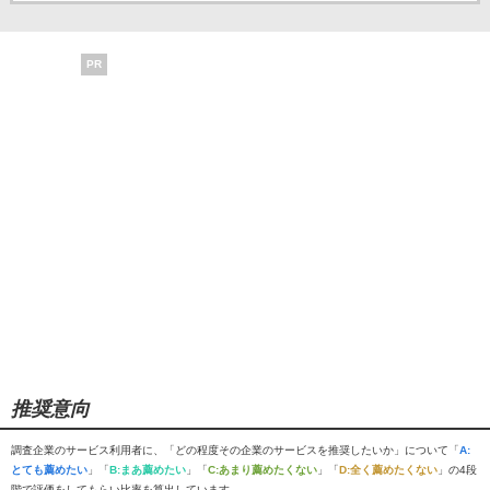
PR
推奨意向
調査企業のサービス利用者に、「どの程度その企業のサービスを推奨したいか」について「
A:
とても薦めたい
」「
B:まあ薦めたい
」「
C:あまり薦めたくない
」「
D:全く薦めたくない
」の4段
階で評価をしてもらい比率を算出しています。