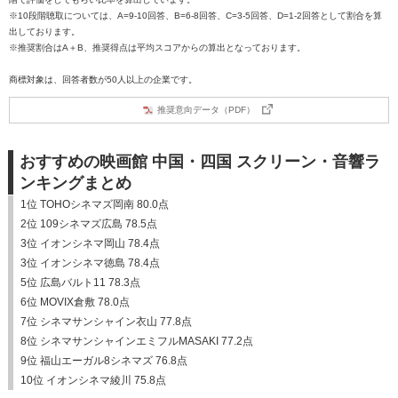
※10段階聴取については、A=9-10回答、B=6-8回答、C=3-5回答、D=1-2回答として割合を算
出しております。
※推奨割合はA＋B、推奨得点は平均スコアからの算出となっております。
商標対象は、回答者数が50人以上の企業です。
推奨意向データ（PDF）
おすすめの映画館 中国・四国 スクリーン・音響ラ
ンキングまとめ
1位 TOHOシネマズ岡南 80.0点
2位 109シネマズ広島 78.5点
3位 イオンシネマ岡山 78.4点
3位 イオンシネマ徳島 78.4点
5位 広島バルト11 78.3点
6位 MOVIX倉敷 78.0点
7位 シネマサンシャイン衣山 77.8点
8位 シネマサンシャインエミフルMASAKI 77.2点
9位 福山エーガル8シネマズ 76.8点
10位 イオンシネマ綾川 75.8点