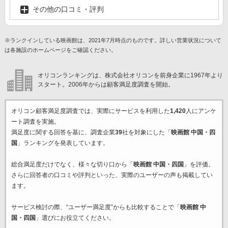
その他の口コミ・評判
※ランクインしている映画館は、2021年7月時点のものです。詳しい営業状況について
は各施設のホームページをご確認ください。
オリコンランキングは、株式会社オリコンを前身企業に1967年より
スタート。2006年からは顧客満足度調査を開始。
オリコン顧客満足度調査では、実際にサービスを利用した
1,420
人にアンケ
ート調査を実施。
満足度に関する回答を基に、調査企業
39
社を対象にした「
映画館 中国・四
国
」ランキングを発表しています。
総合満足度だけでなく、様々な切り口から「
映画館 中国・四国
」を評価。
さらに回答者の口コミや評判といった、実際のユーザーの声も掲載してい
ます。
サービス検討の際、“ユーザー満足度”からも比較することで「
映画館 中
国・四国
」選びにお役立てください。