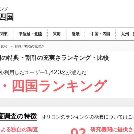
ング
四国
関東
甲信越・北陸
東海
近畿
中国・四国
九州・
・比較
特典・割引の充実さ
四国の特典・割引の充実さランキング・比較
1,420
を利用したユーザー
名が選んだ
国・四国ランキング
度調査の特徴
オリコンのランキングの概要については
こ
による独自の調査
研究機関に提供さ