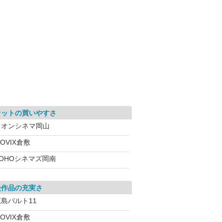
ケットの買いやすさ
イオンシネマ岡山
OVIX倉敷
TOHOシネマズ岡南
映作品の充実さ
広島バルト11
OVIX倉敷