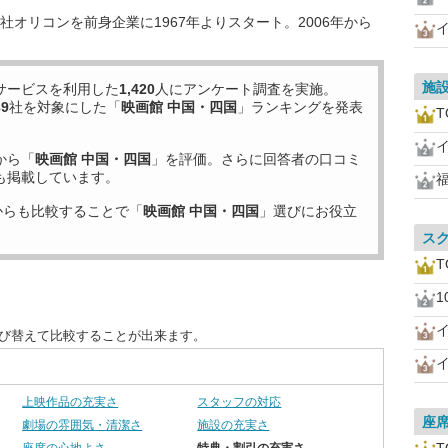
オリコンを前身企業に1967年よりスタート。2006年から
施
サービスを利用した
1,420
人にアンケート調査を実施。
39
社を対象にした「
映画館 中国・四国
」ランキングを発表
から「
映画館 中国・四国
」を評価。さらに回答者の口コミ
も掲載しています。
からも比較することで「
映画館 中国・四国
」選びにお役立
ス
1
並び替えて比較することが出来ます。
上映作品の充実さ
スタッフの対応
座
劇場の雰囲気・清潔さ
施設の充実さ