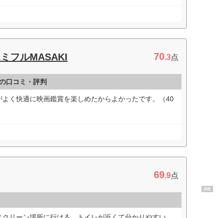
70
フルMASAKI
.3
点
Iの口コミ・評判
がよく快適に映画鑑賞を楽しめたからよかったです。（40
69
.9
点
PR
スクリーン場所に行ける。トイレが近くて分かりやすい。