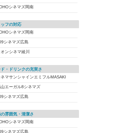
TOHOシネマズ岡南
タッフの対応
TOHOシネマズ岡南
09シネマズ広島
イオンシネマ綾川
ード・ドリンクの充実さ
シネマサンシャインエミフルMASAKI
福山エーガル8シネマズ
09シネマズ広島
場の雰囲気・清潔さ
TOHOシネマズ岡南
09シネマズ広島