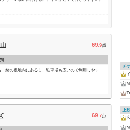
）
69
衣山
.9
点
判
チ
も一緒の敷地内にあるし、駐車場も広いので利用しやす
M
上
69
ズ
.7
点
M