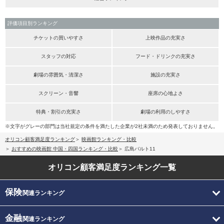
評価項目別ランキング
チケットの買いやすさ
上映作品の充実さ
スタッフの対応
フード・ドリンクの充実さ
劇場の雰囲気・清潔さ
施設の充実さ
スクリーン・音響
座席の心地よさ
特典・割引の充実さ
劇場の利用のしやすさ
※文字がグレーの部門は当社規定の条件を満たした企業が2社未満のため発表しておりません。
オリコン顧客満足度ランキング
映画館ランキング・比較
おすすめの映画館 中国・四国ランキング・比較
広島バルト11
オリコン顧客満足度
ランキング一覧
保険
関連ランキング
金融
関連ランキング