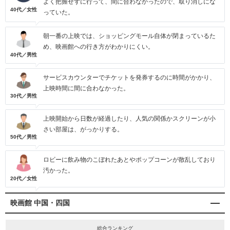
よく把握せずに行って、間に合わなかったので、取り消しにな
40代／女性
っていた。
朝一番の上映では、ショッピングモール自体が閉まっているた
め、映画館への行き方がわかりにくい。
40代／男性
サービスカウンターでチケットを発券するのに時間がかかり、
上映時間に間に合わなかった。
30代／男性
上映開始から日数が経過したり、人気の関係かスクリーンが小
さい部屋は、がっかりする。
50代／男性
ロビーに飲み物のこぼれたあとやポップコーンが散乱しており
汚かった。
20代／女性
映画館 中国・四国
総合ランキング