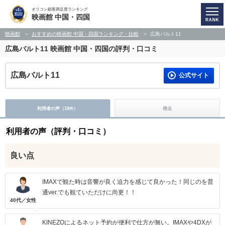
オリコン顧客満足度ランキング
映画館 中国・四国
映画館
おすすめの映画館 中国・四国ランキング・比較
広島バルト11
広島バルト11
映画館 中国・四国の評判・口コミ
広島バルト11
公式サイト
利用者の声（
18
）
得点
件
利用者の声（評判・口コミ）
良い点
IMAXで観た時は音響が良く迫力を感じて良かった！同じのを普
通ver.でも観ていただけに尚更！！
40代／女性
KINEZOによるネット予約が便利で仕方が無い。IMAXや4DXが