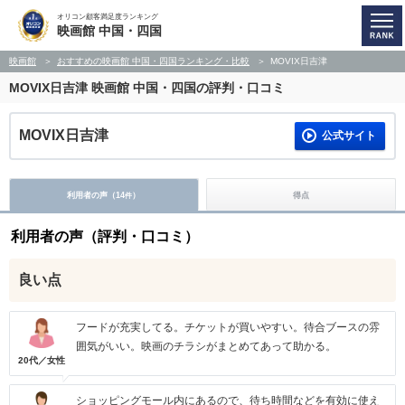
オリコン顧客満足度ランキング
映画館 中国・四国
映画館
おすすめの映画館 中国・四国ランキング・比較
MOVIX日吉津
MOVIX日吉津
映画館 中国・四国の評判・口コミ
MOVIX日吉津
公式サイト
利用者の声（
14
）
得点
件
利用者の声（評判・口コミ）
良い点
フードが充実してる。チケットが買いやすい。待合ブースの雰
囲気がいい。映画のチラシがまとめてあって助かる。
20代／女性
ショッピングモール内にあるので、待ち時間などを有効に使え