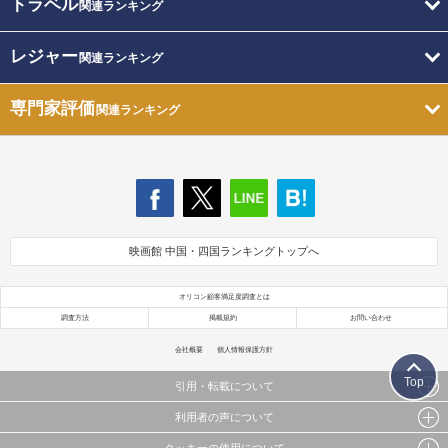
トラベル
関連ランキング
レジャー
関連ランキング
専門家評価
関連ランキング
映画館 中国・四国ランキングトップへ
オリコン顧客満足度調査とは
調査方法
掲載規約
お問い合わせ
会社概要
個人情報保護方針
Top
引用・転載について
利用者の声について
当サイトで公開されている情報（文字、写真、イラスト、画像データ等）及びこれらの配置・
編集および構造などについての著作権は株式会社oricon MEに帰属しております。
クッキーの使用について