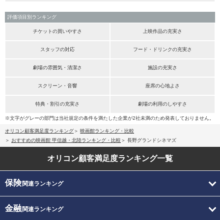
評価項目別ランキング
チケットの買いやすさ
上映作品の充実さ
スタッフの対応
フード・ドリンクの充実さ
劇場の雰囲気・清潔さ
施設の充実さ
スクリーン・音響
座席の心地よさ
特典・割引の充実さ
劇場の利用のしやすさ
※文字がグレーの部門は当社規定の条件を満たした企業が2社未満のため発表しておりません。
オリコン顧客満足度ランキング
映画館ランキング・比較
おすすめの映画館 甲信越・北陸ランキング・比較
長野グランドシネマズ
オリコン顧客満足度
ランキング一覧
保険
関連ランキング
金融
関連ランキング