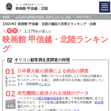
オリコン顧客満足度ランキング
映画館 甲信越・北陸
映画館
おすすめの映画館 甲信越・北陸ランキング・比較
施設の充実さ
【2021年】映画館 甲信越・北陸の施設の充実さランキング・比較
／
／
1,176
最
新
名が選んだ
映画館 甲信越・北陸ランキン
グ
オリコン顧客満足度調査の特徴
日本最大級の規模による独自の調査
同ランキングは、実際にサービスを利用した1,176名の消費者の
方々のアンケートを基に、調査企業31社を対象に徹底比較してい
ます。調査概要は
こちら
。
研究機関に提供される信頼のデータ
ソースデータは
国立情報学研究所
を通じて学術研究機関に全て公
開されており、データ監修は慶應義塾大学理工学部教授・
鈴木秀
男
氏が行っています。
オリコンのランキングの概要については
こちら
。