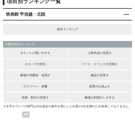
項目別ランキング一覧
映画館 甲信越・北陸
総合ランキング
評価項目別ランキング
チケットの買いやすさ
上映作品の充実さ
スタッフの対応
フード・ドリンクの充実さ
劇場の雰囲気・清潔さ
施設の充実さ
スクリーン・音響
座席の心地よさ
特典・割引の充実さ
劇場の利用のしやすさ
※文字がグレーの部門は当社規定の条件を満たした企業が2社未満のため発表しておりません。
PR