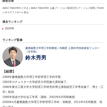
調査企業
JMAX THEATER とやま | JMAX THEATER 上越 | T・ジョイ新潟万代 | T・ジョイ長岡 | TOHO
シネマズファボーレ富山
過去ランキング
2020年
ランキング監修
慶應義塾大学理工学部教授／内閣府 上席科学技術政策フェロー
（非常勤）
鈴木秀男
【経歴】
1989年慶應義塾大学理工学部管理工学科卒業。
1992年ロチェスター大学経営大学院修士課程修了。
1996年東京工業大学大学院理工学研究科博士課程経営工学専攻修了。博士（工
学）取得。
1996年筑波大学社会工学系・講師。2002年6月同助教授。
2008年4月慶應義塾大学理工学部管理工学科・准教授。2011年4月同教授、現
在に至る。