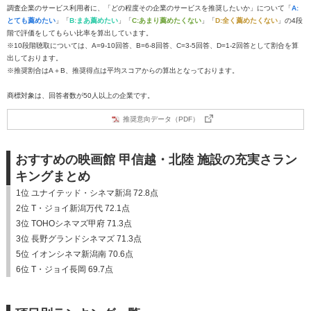
調査企業のサービス利用者に、「どの程度その企業のサービスを推奨したいか」について「
A:
とても薦めたい
」「
B:まあ薦めたい
」「
C:あまり薦めたくない
」「
D:全く薦めたくない
」の4段
階で評価をしてもらい比率を算出しています。
※10段階聴取については、A=9-10回答、B=6-8回答、C=3-5回答、D=1-2回答として割合を算
出しております。
※推奨割合はA＋B、推奨得点は平均スコアからの算出となっております。
商標対象は、回答者数が50人以上の企業です。
推奨意向データ（PDF）
おすすめの映画館 甲信越・北陸 施設の充実さラン
キングまとめ
1位 ユナイテッド・シネマ新潟 72.8点
2位 T・ジョイ新潟万代 72.1点
3位 TOHOシネマズ甲府 71.3点
3位 長野グランドシネマズ 71.3点
5位 イオンシネマ新潟南 70.6点
6位 T・ジョイ長岡 69.7点