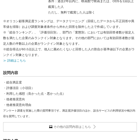
条件：過去2年以内に、映画館で映画または、ODSを1回以上
鑑賞した人
ただし、無料で鑑賞した人は除く
※オリコン顧客満足度ランキングは、データクリーニング（回収したデータから不正回答や異
常値を排除）および調査対象者条件から外れた回答を除外した上で作成しています。
※「総合ランキング」、「評価項目別」、部門の「業態別」においては有効回答者数が規定人
数を満たした企業のみランクイン対象となります。その他の部門においては有効回答者数が規
定人数の半数以上の企業がランクイン対象となります。
※総合得点が60.0点以上で、他人に薦めたくないと回答した人の割合が基準値以下の企業がラ
ンクイン対象となります。
≫ 詳細はこちら
設問内容
・総合満足度
・評価項目（小項目）
・利用した感想（良かった点・悪かった点）
・他者推奨意向
・他者推奨意向理由
アンケート調査を実施した際の質問事項です。満足度評価項目のほか、該当サービスの利用状況や検討内
容を質問しています。
その他の設問内容はこちら