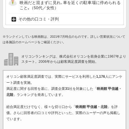
映画だと混まずに見れ､車を近くの駐車場に停められる
こと｡（50代／女性）
その他の口コミ・評判
※ランクインしている映画館は、2021年7月時点のものです。詳しい営業状況について
は各施設のホームページをご確認ください。
オリコンランキングは、株式会社オリコンを前身企業に1967年より
スタート。2006年からは顧客満足度調査を開始。
オリコン顧客満足度調査では、実際にサービスを利用した
1,176
人にアンケ
ート調査を実施。
満足度に関する回答を基に、調査企業
31
社を対象にした「
映画館 甲信越・
北陸
」ランキングを発表しています。
総合満足度だけでなく、様々な切り口から「
映画館 甲信越・北陸
」を評
価。さらに回答者の口コミや評判といった、実際のユーザーの声も掲載し
ています。