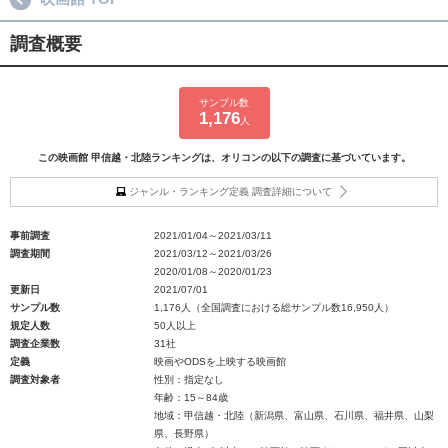
調査概要
サンプル数
1,176
人
この映画館 甲信越・北陸ランキングは、オリコンの以下の調査に基づいています。
ジャンル・ランキング定義 調査詳細について
事前調査
2021/01/04～2021/03/11
調査期間
2021/03/12～2021/03/26
2020/01/08～2020/01/23
更新日
2021/07/01
サンプル数
1,176人（全国調査における総サンプル数16,950人）
規定人数
50人以上
調査企業数
31社
定義
映画やODSを上映する映画館
調査対象者
性別：指定なし
年齢：15～84歳
地域：甲信越・北陸（新潟県、富山県、石川県、福井県、山梨
県、長野県）