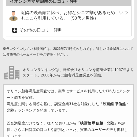
イオンシネマ新潟南の口コミ・評判
近隣の映画館に比べ、お得なシニア割があるため、いつ
もここを利用している。（50代／男性）
その他の口コミ・評判
※ランクインしている映画館は、2021年7月時点のものです。詳しい営業状況について
は各施設のホームページをご確認ください。
オリコンランキングは、株式会社オリコンを前身企業に1967年より
スタート。2006年からは顧客満足度調査を開始。
オリコン顧客満足度調査では、実際にサービスを利用した
1,176
人にアンケ
ート調査を実施。
満足度に関する回答を基に、調査企業
31
社を対象にした「
映画館 甲信越・
北陸
」ランキングを発表しています。
総合満足度だけでなく、様々な切り口から「
映画館 甲信越・北陸
」を評
価。さらに回答者の口コミや評判といった、実際のユーザーの声も掲載し
ています。