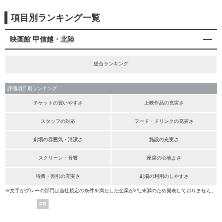
項目別ランキング一覧
映画館 甲信越・北陸
総合ランキング
評価項目別ランキング
チケットの買いやすさ
上映作品の充実さ
スタッフの対応
フード・ドリンクの充実さ
劇場の雰囲気・清潔さ
施設の充実さ
スクリーン・音響
座席の心地よさ
特典・割引の充実さ
劇場の利用のしやすさ
※文字がグレーの部門は当社規定の条件を満たした企業が2社未満のため発表しておりません。
PR