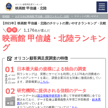
オリコン顧客満足度ランキング
映画館 甲信越・北陸
映画館
おすすめの映画館 甲信越・北陸ランキング・比較
チケットの買いやすさ
【2021年】映画館 甲信越・北陸のチケットの買いやすさランキング・比較
／
／
1,176
最
新
名が選んだ
映画館 甲信越・北陸ランキン
グ
オリコン顧客満足度調査の特徴
日本最大級の規模による独自の調査
同ランキングは、実際にサービスを利用した1,176名の消費者の
方々のアンケートを基に、調査企業31社を対象に徹底比較してい
ます。調査概要は
こちら
。
研究機関に提供される信頼のデータ
ソースデータは
国立情報学研究所
を通じて学術研究機関に全て公
開されており、データ監修は慶應義塾大学理工学部教授・
鈴木秀
男
氏が行っています。
オリコンのランキングの概要については
こちら
。