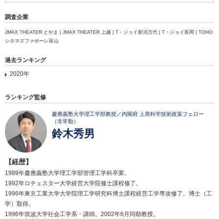
調査企業
JMAX THEATER とやま | JMAX THEATER 上越 | T・ジョイ新潟万代 | T・ジョイ長岡 | TOHO
シネマズファボーレ富山
過去ランキング
2020年
ランキング監修
慶應義塾大学理工学部教授／内閣府 上席科学技術政策フェロー
（非常勤）
鈴木秀男
【経歴】
1989年慶應義塾大学理工学部管理工学科卒業。
1992年ロチェスター大学経営大学院修士課程修了。
1996年東京工業大学大学院理工学研究科博士課程経営工学専攻修了。博士（工
学）取得。
1996年筑波大学社会工学系・講師。2002年6月同助教授。