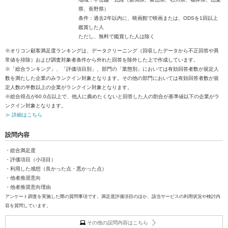
県、長野県）
条件：過去2年以内に、映画館で映画または、ODSを1回以上
鑑賞した人
ただし、無料で鑑賞した人は除く
※オリコン顧客満足度ランキングは、データクリーニング（回収したデータから不正回答や異
常値を排除）および調査対象者条件から外れた回答を除外した上で作成しています。
※「総合ランキング」、「評価項目別」、部門の「業態別」においては有効回答者数が規定人
数を満たした企業のみランクイン対象となります。その他の部門においては有効回答者数が規
定人数の半数以上の企業がランクイン対象となります。
※総合得点が60.0点以上で、他人に薦めたくないと回答した人の割合が基準値以下の企業がラ
ンクイン対象となります。
≫ 詳細はこちら
設問内容
・総合満足度
・評価項目（小項目）
・利用した感想（良かった点・悪かった点）
・他者推奨意向
・他者推奨意向理由
アンケート調査を実施した際の質問事項です。満足度評価項目のほか、該当サービスの利用状況や検討内
容を質問しています。
その他の設問内容はこちら