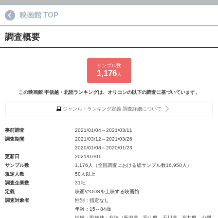
映画館 TOP
調査概要
サンプル数
1,176
人
この映画館 甲信越・北陸ランキングは、オリコンの以下の調査に基づいています。
ジャンル・ランキング定義 調査詳細について
事前調査
2021/01/04～2021/03/11
調査期間
2021/03/12～2021/03/26
2020/01/08～2020/01/23
更新日
2021/07/01
サンプル数
1,176人（全国調査における総サンプル数16,950人）
規定人数
50人以上
調査企業数
31社
定義
映画やODSを上映する映画館
調査対象者
性別：指定なし
年齢：15～84歳
地域：甲信越・北陸（新潟県、富山県、石川県、福井県、山梨