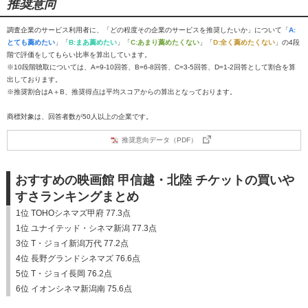
推奨意向
調査企業のサービス利用者に、「どの程度その企業のサービスを推奨したいか」について「
A:
とても薦めたい
」「
B:まあ薦めたい
」「
C:あまり薦めたくない
」「
D:全く薦めたくない
」の4段
階で評価をしてもらい比率を算出しています。
※10段階聴取については、A=9-10回答、B=6-8回答、C=3-5回答、D=1-2回答として割合を算
出しております。
※推奨割合はA＋B、推奨得点は平均スコアからの算出となっております。
商標対象は、回答者数が50人以上の企業です。
推奨意向データ（PDF）
おすすめの映画館 甲信越・北陸 チケットの買いや
すさランキングまとめ
1位 TOHOシネマズ甲府 77.3点
1位 ユナイテッド・シネマ新潟 77.3点
3位 T・ジョイ新潟万代 77.2点
4位 長野グランドシネマズ 76.6点
5位 T・ジョイ長岡 76.2点
6位 イオンシネマ新潟南 75.6点