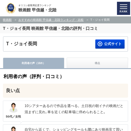
オリコン顧客満足度ランキング
映画館 甲信越・北陸
映画館
おすすめの映画館 甲信越・北陸ランキング・比較
T・ジョイ長岡
T・ジョイ長岡
映画館 甲信越・北陸の評判・口コミ
T・ジョイ長岡
公式サイト
利用者の声（
18
）
得点
件
利用者の声（評判・口コミ）
良い点
10シアターあるので作品を選べる。土日祝の朝イチの映画だと
混まずに見れ､車を近くの駐車場に停められること｡
50代／女性
自宅から近くで、ショッピングモールも隣にあり映画見て買い