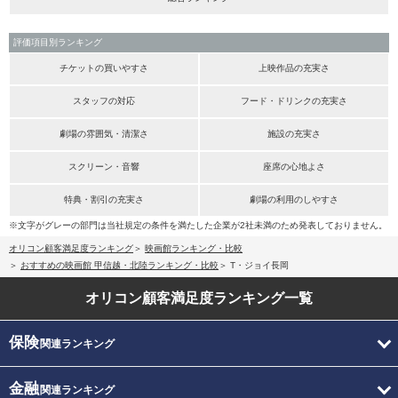
評価項目別ランキング
チケットの買いやすさ
上映作品の充実さ
スタッフの対応
フード・ドリンクの充実さ
劇場の雰囲気・清潔さ
施設の充実さ
スクリーン・音響
座席の心地よさ
特典・割引の充実さ
劇場の利用のしやすさ
※文字がグレーの部門は当社規定の条件を満たした企業が2社未満のため発表しておりません。
オリコン顧客満足度ランキング
映画館ランキング・比較
おすすめの映画館 甲信越・北陸ランキング・比較
T・ジョイ長岡
オリコン顧客満足度
ランキング一覧
保険
関連ランキング
金融
関連ランキング