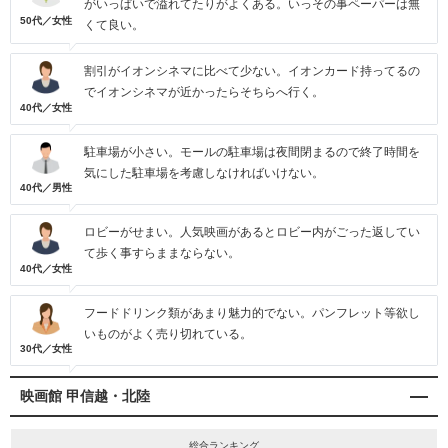
がいっぱいで溢れてたりがよくある。いっその事ペーパーは無
50代／女性
くて良い。
割引がイオンシネマに比べて少ない。イオンカード持ってるの
でイオンシネマが近かったらそちらへ行く。
40代／女性
駐車場が小さい。モールの駐車場は夜間閉まるので終了時間を
気にした駐車場を考慮しなければいけない。
40代／男性
ロビーがせまい。人気映画があるとロビー内がごった返してい
て歩く事すらままならない。
40代／女性
フードドリンク類があまり魅力的でない。パンフレット等欲し
いものがよく売り切れている。
30代／女性
映画館 甲信越・北陸
総合ランキング