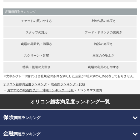
評価項目別ランキング
チケットの買いやすさ
上映作品の充実さ
スタッフの対応
フード・ドリンクの充実さ
劇場の雰囲気・清潔さ
施設の充実さ
スクリーン・音響
座席の心地よさ
特典・割引の充実さ
劇場の利用のしやすさ
※文字がグレーの部門は当社規定の条件を満たした企業が2社未満のため発表しておりません。
オリコン顧客満足度ランキング
映画館ランキング・比較
おすすめの映画館 九州・沖縄ランキング・比較
109シネマズ佐賀
オリコン顧客満足度
ランキング一覧
保険
関連ランキング
金融
関連ランキング