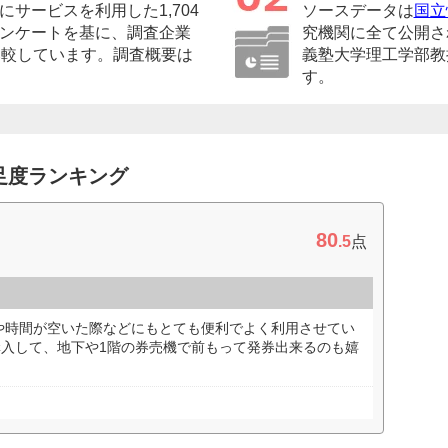
サービスを利用した1,704
ソースデータは
国立
ンケートを基に、調査企業
究機関に全て公開さ
比較しています。調査概要は
義塾大学理工学部教
す。
足度ランキング
80
.5
点
や時間が空いた際などにもとても便利でよく利用させてい
で購入して、地下や1階の券売機で前もって発券出来るのも嬉