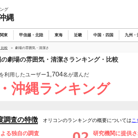
ング
沖縄
関東
甲信越・北陸
東海
近畿
中国・四国
九州・
・比較
劇場の雰囲気・清潔さ
沖縄の劇場の雰囲気・清潔さランキング・比較
1,704
を利用したユーザー
名が選んだ
州・沖縄ランキング
度調査の特徴
オリコンのランキングの概要については
こ
による独自の調査
研究機関に提供さ