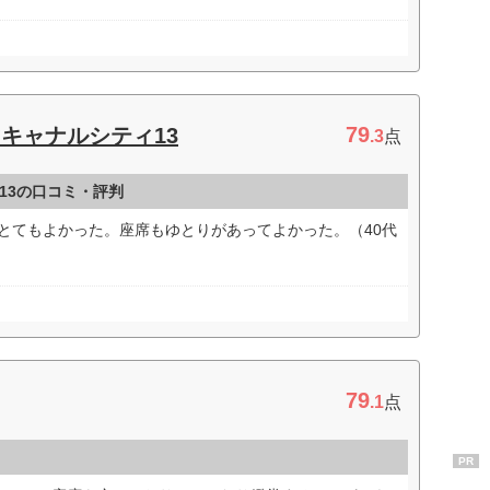
79
キャナルシティ13
.3
点
13の口コミ・評判
どとてもよかった。座席もゆとりがあってよかった。（40代
79
.1
点
PR