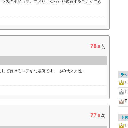
クラスの座席も空いており、ゆったり鑑賞することができ
78
.8
点
ろして寛げるステキな場所です。（40代／男性）
チ
1
77
.0
点
上