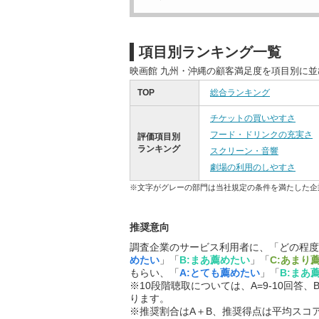
項目別ランキング一覧
映画館 九州・沖縄の顧客満足度を項目別に
TOP
総合ランキング
チケットの買いやすさ
フード・ドリンクの充実さ
評価項目別
ランキング
スクリーン・音響
劇場の利用のしやすさ
※文字がグレーの部門は当社規定の条件を満たした企
推奨意向
調査企業のサービス利用者に、「どの程度
めたい
」「
B:まあ薦めたい
」「
C:あまり
もらい、「
A:とても薦めたい
」「
B:まあ
※10段階聴取については、A=9-10回答、B
ります。
※推奨割合はA＋B、推奨得点は平均スコ