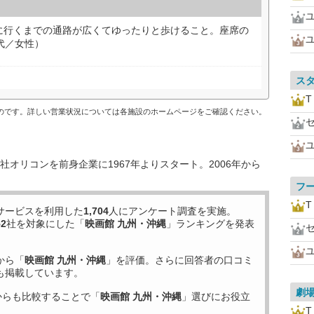
に行くまでの通路が広くてゆったりと歩けること。座席の
代／女性）
ス
ものです。詳しい営業状況については各施設のホームページをご確認ください。
オリコンを前身企業に1967年よりスタート。2006年から
フ
サービスを利用した
1,704
人にアンケート調査を実施。
52
社を対象にした「
映画館 九州・沖縄
」ランキングを発表
から「
映画館 九州・沖縄
」を評価。さらに回答者の口コミ
も掲載しています。
劇
からも比較することで「
映画館 九州・沖縄
」選びにお役立