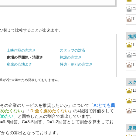
並び替えて比較することが出来ます。
施
上映作品の充実さ
スタッフの対応
劇場の雰囲気・清潔さ
施設の充実さ
座席の心地よさ
特典・割引の充実さ
業が2社未満のため発表しておりません。
ス
1
その企業のサービスを推奨したいか」について「
A:とても薦
薦めたくない
」「
D:全く薦めたくない
」の4段階で評価をして
薦めたい
」と回答した人の割合で算出しています。
=6-8回答、C=3-5回答、D=1-2回答として割合を算出してお
座
アからの算出となっております。