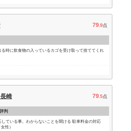
79
崎
.9
点
出る時に飲食物の入っているカゴを受け取って捨ててくれ
79
マ長崎
.5
点
評判
応している事。わからないことを聞ける 駐車料金の対応
／女性）