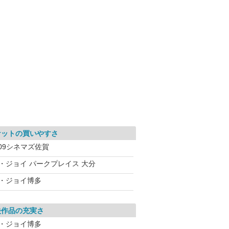
ケットの買いやすさ
09シネマズ佐賀
T・ジョイ パークプレイス 大分
T・ジョイ博多
映作品の充実さ
T・ジョイ博多