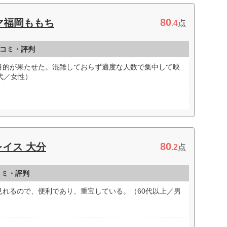
80
マ福岡ももち
.4
点
コミ・評判
目的が果たせた。混雑しておらず適度な人数で集中して映
代／女性）
80
レイス 大分
.2
点
コミ・評判
見れるので、便利であり、重宝している。（60代以上／男