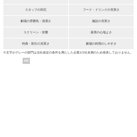
スタッフの対応
フード・ドリンクの充実さ
劇場の雰囲気・清潔さ
施設の充実さ
スクリーン・音響
座席の心地よさ
特典・割引の充実さ
劇場の利用のしやすさ
※文字がグレーの部門は当社規定の条件を満たした企業が2社未満のため発表しておりません。
PR