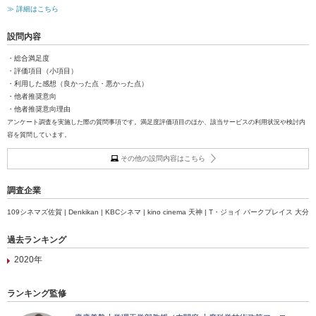
≫ 詳細はこちら
設問内容
・総合満足度
・評価項目（小項目）
・利用した感想（良かった点・悪かった点）
・他者推奨意向
・他者推奨意向理由
アンケート調査を実施した際の質問事項です。満足度評価項目のほか、該当サービスの利用状況や検討内
容を質問しています。
その他の設問内容はこちら
調査企業
109シネマズ佐賀 | Denkikan | KBCシネマ | kino cinema 天神 | T・ジョイ パークプレイス 大分
過去ランキング
2020年
ランキング監修