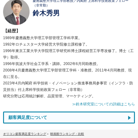
慶應義塾大学理工学部教授／内閣府 上席科学技術政策フェロー
（非常勤）
鈴木秀男
【経歴】
1989年慶應義塾大学理工学部管理工学科卒業。
1992年ロチェスター大学経営大学院修士課程修了。
1996年東京工業大学大学院理工学研究科博士課程経営工学専攻修了。博士（工
学）取得。
1996年筑波大学社会工学系・講師。2002年6月同助教授。
2008年4月慶應義塾大学理工学部管理工学科・准教授。2011年4月同教授、現
在に至る。
2023年4月内閣府 科学技術・イノベーション推進事務局参事官（インフラ・防
災担当）付上席科学技術政策フェロー（非常勤）
研究分野は応用統計解析、品質管理、マーケティング。
≫鈴木研究室についての詳細はこちら
顧客満足度について
オリコン顧客満足度ランキング
映画館ランキング・比較