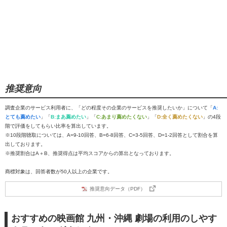
推奨意向
調査企業のサービス利用者に、「どの程度その企業のサービスを推奨したいか」について「
A:
とても薦めたい
」「
B:まあ薦めたい
」「
C:あまり薦めたくない
」「
D:全く薦めたくない
」の4段
階で評価をしてもらい比率を算出しています。
※10段階聴取については、A=9-10回答、B=6-8回答、C=3-5回答、D=1-2回答として割合を算
出しております。
※推奨割合はA＋B、推奨得点は平均スコアからの算出となっております。
商標対象は、回答者数が50人以上の企業です。
推奨意向データ（PDF）
おすすめの映画館 九州・沖縄 劇場の利用のしやす