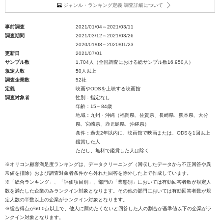
ジャンル・ランキング定義 調査詳細について
事前調査
2021/01/04～2021/03/11
調査期間
2021/03/12～2021/03/26
2020/01/08～2020/01/23
更新日
2021/07/01
サンプル数
1,704人（全国調査における総サンプル数16,950人）
規定人数
50人以上
調査企業数
52社
定義
映画やODSを上映する映画館
調査対象者
性別：指定なし
年齢：15～84歳
地域：九州・沖縄（福岡県、佐賀県、長崎県、熊本県、大分
県、宮崎県、鹿児島県、沖縄県）
条件：過去2年以内に、映画館で映画または、ODSを1回以上
鑑賞した人
ただし、無料で鑑賞した人は除く
※オリコン顧客満足度ランキングは、データクリーニング（回収したデータから不正回答や異
常値を排除）および調査対象者条件から外れた回答を除外した上で作成しています。
※「総合ランキング」、「評価項目別」、部門の「業態別」においては有効回答者数が規定人
数を満たした企業のみランクイン対象となります。その他の部門においては有効回答者数が規
定人数の半数以上の企業がランクイン対象となります。
※総合得点が60.0点以上で、他人に薦めたくないと回答した人の割合が基準値以下の企業がラ
ンクイン対象となります。