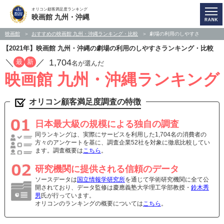
オリコン顧客満足度ランキング
映画館 九州・沖縄
映画館
おすすめの映画館 九州・沖縄ランキング・比較
劇場の利用のしやすさ
【2021年】映画館 九州・沖縄の劇場の利用のしやすさランキング・比較
／
／
1,704
最
新
名が選んだ
映画館 九州・沖縄ランキング
オリコン顧客満足度調査の特徴
日本最大級の規模による独自の調査
同ランキングは、実際にサービスを利用した1,704名の消費者の
方々のアンケートを基に、調査企業52社を対象に徹底比較してい
ます。調査概要は
こちら
。
研究機関に提供される信頼のデータ
ソースデータは
国立情報学研究所
を通じて学術研究機関に全て公
開されており、データ監修は慶應義塾大学理工学部教授・
鈴木秀
男
氏が行っています。
オリコンのランキングの概要については
こちら
。