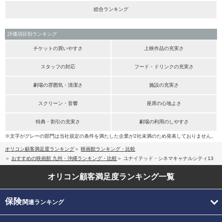
総合ランキング
評価項目別ランキング
チケットの買いやすさ
上映作品の充実さ
スタッフの対応
フード・ドリンクの充実さ
劇場の雰囲気・清潔さ
施設の充実さ
スクリーン・音響
座席の心地よさ
特典・割引の充実さ
劇場の利用のしやすさ
※文字がグレーの部門は当社規定の条件を満たした企業が2社未満のため発表しておりません。
オリコン顧客満足度ランキング
映画館ランキング・比較
おすすめの映画館 九州・沖縄ランキング・比較
ユナイテッド・シネマキャナルシティ13
オリコン顧客満足度
ランキング一覧
保険
関連ランキング