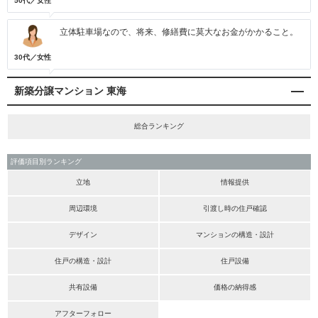
50代／女性
立体駐車場なので、将来、修繕費に莫大なお金がかかること。
30代／女性
新築分譲マンション 東海
総合ランキング
評価項目別ランキング
立地
情報提供
周辺環境
引渡し時の住戸確認
デザイン
マンションの構造・設計
住戸の構造・設計
住戸設備
共有設備
価格の納得感
アフターフォロー