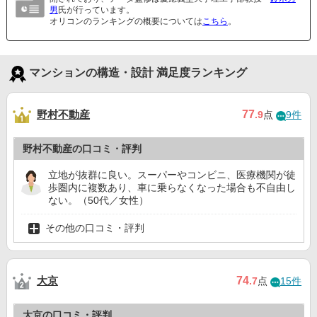
男
氏が行っています。
オリコンのランキングの概要については
こちら
。
マンションの構造・設計 満足度ランキング
野村不動産
77
.9
点
9件
野村不動産の口コミ・評判
立地が抜群に良い。スーパーやコンビニ、医療機関が徒
歩圏内に複数あり、車に乗らなくなった場合も不自由し
ない。（50代／女性）
その他の口コミ・評判
大京
74
.7
点
15件
大京の口コミ・評判