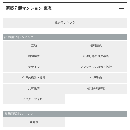
新築分譲マンション 東海
総合ランキング
評価項目別ランキング
立地
情報提供
周辺環境
引渡し時の住戸確認
デザイン
マンションの構造・設計
住戸の構造・設計
住戸設備
共有設備
価格の納得感
アフターフォロー
都道府県別ランキング
愛知県