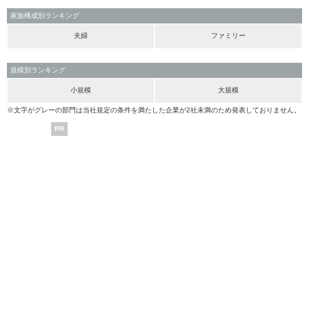
家族構成別ランキング
夫婦
ファミリー
規模別ランキング
小規模
大規模
※文字がグレーの部門は当社規定の条件を満たした企業が2社未満のため発表しておりません。
PR