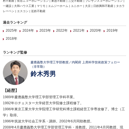
村不動産 | 長谷工コーポレーション | 東急不動産 | 三交不動産 | プレサンスコーポレーション |
一建設 | 大和ハウス工業 | マリモ | エムジーホーム | ユニホー | 大京 | 日鉄興和不動産 | タカラ
レーベン | エスコン | 近鉄不動産
過去ランキング
2025年
2024年
2023年
2022年
2021年
2020年
2019年
2018年
ランキング監修
慶應義塾大学理工学部教授／内閣府 上席科学技術政策フェロー
（非常勤）
鈴木秀男
【経歴】
1989年慶應義塾大学理工学部管理工学科卒業。
1992年ロチェスター大学経営大学院修士課程修了。
1996年東京工業大学大学院理工学研究科博士課程経営工学専攻修了。博士（工
学）取得。
1996年筑波大学社会工学系・講師。2002年6月同助教授。
2008年4月慶應義塾大学理工学部管理工学科・准教授。2011年4月同教授、現