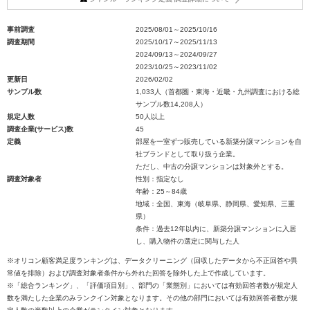
事前調査
2025/08/01～2025/10/16
調査期間
2025/10/17～2025/11/13
2024/09/13～2024/09/27
2023/10/25～2023/11/02
更新日
2026/02/02
サンプル数
1,033人（首都圏・東海・近畿・九州調査における総
サンプル数14,208人）
規定人数
50人以上
調査企業(サービス)数
45
定義
部屋を一室ずつ販売している新築分譲マンションを自
社ブランドとして取り扱う企業。
ただし、中古の分譲マンションは対象外とする。
調査対象者
性別：指定なし
年齢：25～84歳
地域：全国、東海（岐阜県、静岡県、愛知県、三重
県）
条件：過去12年以内に、新築分譲マンションに入居
し、購入物件の選定に関与した人
※オリコン顧客満足度ランキングは、データクリーニング（回収したデータから不正回答や異
常値を排除）および調査対象者条件から外れた回答を除外した上で作成しています。
※「総合ランキング」、「評価項目別」、部門の「業態別」においては有効回答者数が規定人
数を満たした企業のみランクイン対象となります。その他の部門においては有効回答者数が規