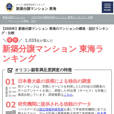
オリコン顧客満足度ランキング
新築分譲マンション 東海
新築分譲マンション
おすすめの新築分譲マンション 東海ランキング・比較
マンションの構造・設計
【2026年】新築分譲マンション 東海のマンションの構造・設計ランキン
グ・比較
／
／
1,033
最
新
名が選んだ
新築分譲マンション 東海ラ
ンキング
オリコン顧客満足度調査の特徴
日本最大級の規模による独自の調査
同ランキングは、実際にサービスを利用した1,033名の消費者の
方々のアンケートを基に、調査した45企業（サービス）を対象に
徹底比較しています。調査概要は
こちら
。
研究機関に提供される信頼のデータ
ソースデータは
国立情報学研究所
を通じて学術研究機関に全て公
開されており、データ監修は慶應義塾大学理工学部教授・
鈴木秀