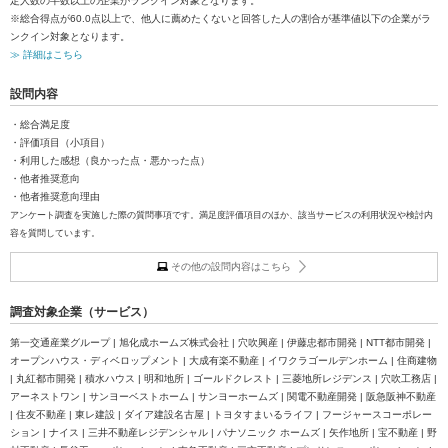
定人数の半数以上の企業がランクイン対象となります。
※総合得点が60.0点以上で、他人に薦めたくないと回答した人の割合が基準値以下の企業がラ
ンクイン対象となります。
≫ 詳細はこちら
設問内容
・総合満足度
・評価項目（小項目）
・利用した感想（良かった点・悪かった点）
・他者推奨意向
・他者推奨意向理由
アンケート調査を実施した際の質問事項です。満足度評価項目のほか、該当サービスの利用状況や検討内
容を質問しています。
その他の設問内容はこちら
調査対象企業（サービス）
第一交通産業グループ | 旭化成ホームズ株式会社 | 穴吹興産 | 伊藤忠都市開発 | NTT都市開発 |
オープンハウス・ディベロップメント | 大成有楽不動産 | イワクラゴールデンホーム | 住商建物
| 丸紅都市開発 | 積水ハウス | 明和地所 | ゴールドクレスト | 三菱地所レジデンス | 穴吹工務店 |
アーネストワン | サンヨーベストホーム | サンヨーホームズ | 関電不動産開発 | 阪急阪神不動産
| 住友不動産 | 東レ建設 | ダイア建設名古屋 | トヨタすまいるライフ | フージャースコーポレー
ション | ナイス | 三井不動産レジデンシャル | パナソニック ホームズ | 矢作地所 | 宝不動産 | 野