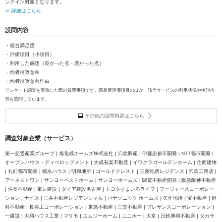
ンクイン対象となります。
≫ 詳細はこちら
設問内容
・総合満足度
・評価項目（小項目）
・利用した感想（良かった点・悪かった点）
・他者推奨意向
・他者推奨意向理由
アンケート調査を実施した際の質問事項です。満足度評価項目のほか、該当サービスの利用状況や検討内
容を質問しています。
その他の設問内容はこちら
調査対象企業（サービス）
第一交通産業グループ | 旭化成ホームズ株式会社 | 穴吹興産 | 伊藤忠都市開発 | NTT都市開発 |
オープンハウス・ディベロップメント | 大成有楽不動産 | イワクラゴールデンホーム | 住商建物
| 丸紅都市開発 | 積水ハウス | 明和地所 | ゴールドクレスト | 三菱地所レジデンス | 穴吹工務店 |
アーネストワン | サンヨーベストホーム | サンヨーホームズ | 関電不動産開発 | 阪急阪神不動産
| 住友不動産 | 東レ建設 | ダイア建設名古屋 | トヨタすまいるライフ | フージャースコーポレー
ション | ナイス | 三井不動産レジデンシャル | パナソニック ホームズ | 矢作地所 | 宝不動産 | 野
村不動産 | 長谷工コーポレーション | 東急不動産 | 三交不動産 | プレサンスコーポレーション |
一建設 | 大和ハウス工業 | マリモ | エムジーホーム | ユニホー | 大京 | 日鉄興和不動産 | タカラ