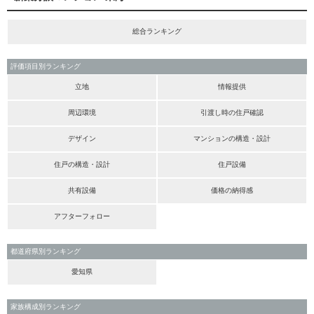
総合ランキング
評価項目別ランキング
立地
情報提供
周辺環境
引渡し時の住戸確認
デザイン
マンションの構造・設計
住戸の構造・設計
住戸設備
共有設備
価格の納得感
アフターフォロー
都道府県別ランキング
愛知県
家族構成別ランキング