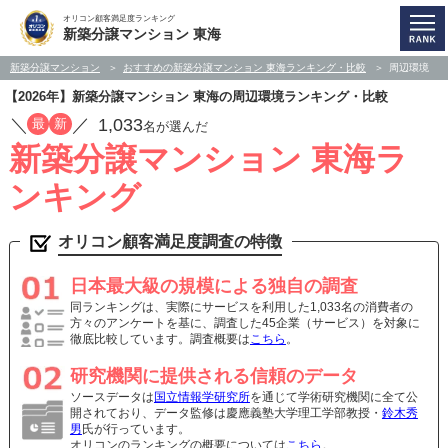
オリコン顧客満足度ランキング
新築分譲マンション 東海
新築分譲マンション
おすすめの新築分譲マンション 東海ランキング・比較
周辺環境
【2026年】新築分譲マンション 東海の周辺環境ランキング・比較
／
／
1,033
最
新
名が選んだ
新築分譲マンション 東海ラ
ンキング
オリコン顧客満足度調査の特徴
日本最大級の規模による独自の調査
同ランキングは、実際にサービスを利用した1,033名の消費者の
方々のアンケートを基に、調査した45企業（サービス）を対象に
徹底比較しています。調査概要は
こちら
。
研究機関に提供される信頼のデータ
ソースデータは
国立情報学研究所
を通じて学術研究機関に全て公
開されており、データ監修は慶應義塾大学理工学部教授・
鈴木秀
男
氏が行っています。
オリコンのランキングの概要については
こちら
。