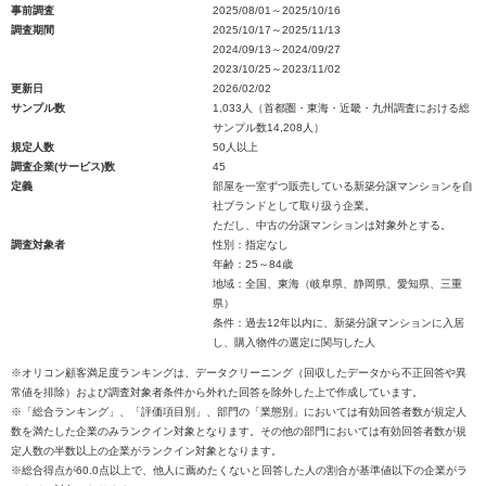
事前調査
2025/08/01～2025/10/16
調査期間
2025/10/17～2025/11/13
2024/09/13～2024/09/27
2023/10/25～2023/11/02
更新日
2026/02/02
サンプル数
1,033人（首都圏・東海・近畿・九州調査における総
サンプル数14,208人）
規定人数
50人以上
調査企業(サービス)数
45
定義
部屋を一室ずつ販売している新築分譲マンションを自
社ブランドとして取り扱う企業。
ただし、中古の分譲マンションは対象外とする。
調査対象者
性別：指定なし
年齢：25～84歳
地域：全国、東海（岐阜県、静岡県、愛知県、三重
県）
条件：過去12年以内に、新築分譲マンションに入居
し、購入物件の選定に関与した人
※オリコン顧客満足度ランキングは、データクリーニング（回収したデータから不正回答や異
常値を排除）および調査対象者条件から外れた回答を除外した上で作成しています。
※「総合ランキング」、「評価項目別」、部門の「業態別」においては有効回答者数が規定人
数を満たした企業のみランクイン対象となります。その他の部門においては有効回答者数が規
定人数の半数以上の企業がランクイン対象となります。
※総合得点が60.0点以上で、他人に薦めたくないと回答した人の割合が基準値以下の企業がラ