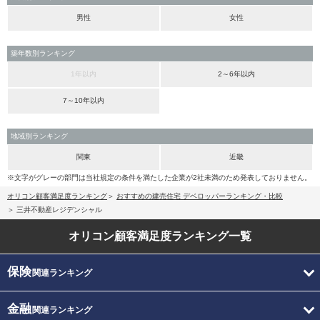
男性
女性
築年数別ランキング
1年以内
2～6年以内
7～10年以内
地域別ランキング
関東
近畿
※文字がグレーの部門は当社規定の条件を満たした企業が2社未満のため発表しておりません。
オリコン顧客満足度ランキング
おすすめの建売住宅 デベロッパーランキング・比較
三井不動産レジデンシャル
オリコン顧客満足度
ランキング一覧
保険
関連ランキング
金融
関連ランキング