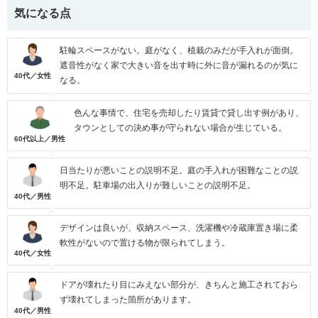
気になる点
駐輪スペースがない。庭がなく、植栽のみだが手入れが面倒。
遮音性がなく家で大きい音を出す時に外に音が漏れるのが気に
40代／女性
なる。
色んな事情で、住宅を売却したり賃貸で貸し出す例があり、
タウンとしての決め事が守られない場合が生じている。
60代以上／男性
日当たりが悪いことの説明不足。庭の手入れが困難なことの説
明不足。駐車場の出入りが難しいことの説明不足。
40代／男性
デザインは良いが、収納スペース、洗濯機や冷蔵庫置き場に柔
軟性がないので置ける物が限られてしまう。
40代／女性
ドアが壊れたり目にみえない部分が、きちんと施工されておら
ず壊れてしまった箇所があります。
40代／男性