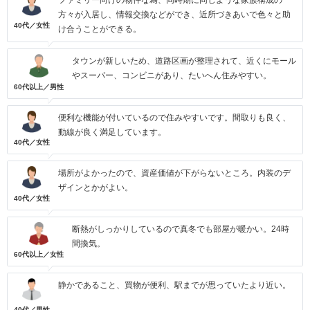
ファミリー向けの物件な為、同時期に同じような家族構成の
方々が入居し、情報交換などができ、近所づきあいで色々と助
40代／女性
け合うことができる。
タウンが新しいため、道路区画が整理されて、近くにモール
やスーパー、コンビニがあり、たいへん住みやすい。
60代以上／男性
便利な機能が付いているので住みやすいです。間取りも良く、
動線が良く満足しています。
40代／女性
場所がよかったので、資産価値が下がらないところ。内装のデ
ザインとかがよい。
40代／女性
断熱がしっかりしているので真冬でも部屋が暖かい。24時
間換気。
60代以上／女性
静かであること、買物が便利、駅までが思っていたより近い。
40代／男性