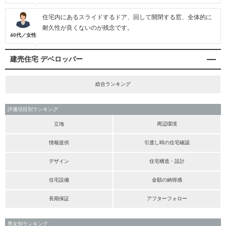
住宅内にあるスライドするドア、回して開閉する窓、全体的に
耐久性が良くないのが残念です。
40代／女性
建売住宅 デベロッパー
総合ランキング
評価項目別ランキング
立地
周辺環境
情報提供
引渡し時の住宅確認
デザイン
住宅構造・設計
住宅設備
金額の納得感
長期保証
アフターフォロー
男女別ランキング