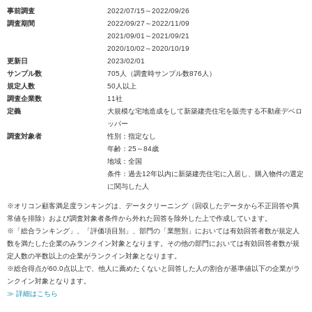
事前調査
2022/07/15～2022/09/26
調査期間
2022/09/27～2022/11/09
2021/09/01～2021/09/21
2020/10/02～2020/10/19
更新日
2023/02/01
サンプル数
705人（調査時サンプル数876人）
規定人数
50人以上
調査企業数
11社
定義
大規模な宅地造成をして新築建売住宅を販売する不動産デベロ
ッパー
調査対象者
性別：指定なし
年齢：25～84歳
地域：全国
条件：過去12年以内に新築建売住宅に入居し、購入物件の選定
に関与した人
※オリコン顧客満足度ランキングは、データクリーニング（回収したデータから不正回答や異
常値を排除）および調査対象者条件から外れた回答を除外した上で作成しています。
※「総合ランキング」、「評価項目別」、部門の「業態別」においては有効回答者数が規定人
数を満たした企業のみランクイン対象となります。その他の部門においては有効回答者数が規
定人数の半数以上の企業がランクイン対象となります。
※総合得点が60.0点以上で、他人に薦めたくないと回答した人の割合が基準値以下の企業がラ
ンクイン対象となります。
≫ 詳細はこちら