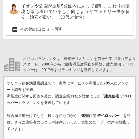
イオンや公園が徒歩5分圏内にあって便利。まわりの環
境も落ち着いているし、同じようなファミリー層が多
く、治安が良い。（30代／女性）
その他の口コミ・評判
オリコンランキングは、株式会社オリコンを前身企業に1967年より
スタート。2006年からは顧客満足度調査を開始。建売住宅 デベロ
ッパーは、2017年よりランキングを発表しています。
オリコン顧客満足度調査では、実際にサービスを利用した
705
人にアンケ
ート調査を実施。
満足度に関する回答を基に、調査企業
11
社を対象にした「
建売住宅 デベロ
ッパー
」ランキングを発表しています。
総合満足度だけでなく、様々な切り口から「
建売住宅 デベロッパー
」を評
価。さらに回答者の口コミや評判といった、実際のユーザーの声も掲載し
ています。