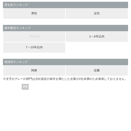
男女別ランキング
男性
女性
築年数別ランキング
1年以内
2～6年以内
7～10年以内
地域別ランキング
関東
近畿
※文字がグレーの部門は当社規定の条件を満たした企業が2社未満のため発表しておりません。
PR