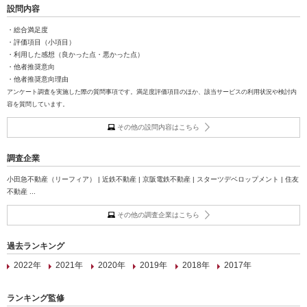
設問内容
・総合満足度
・評価項目（小項目）
・利用した感想（良かった点・悪かった点）
・他者推奨意向
・他者推奨意向理由
アンケート調査を実施した際の質問事項です。満足度評価項目のほか、該当サービスの利用状況や検討内
容を質問しています。
その他の設問内容はこちら
調査企業
小田急不動産（リーフィア） | 近鉄不動産 | 京阪電鉄不動産 | スターツデベロップメント | 住友
不動産 ...
その他の調査企業はこちら
過去ランキング
2022年
2021年
2020年
2019年
2018年
2017年
ランキング監修