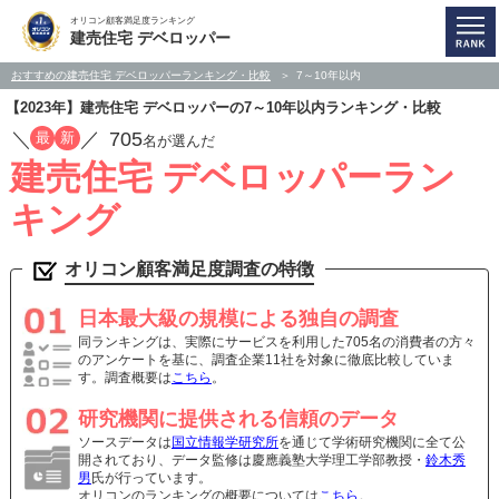
オリコン顧客満足度ランキング
建売住宅 デベロッパー
おすすめの建売住宅 デベロッパーランキング・比較
7～10年以内
【2023年】建売住宅 デベロッパーの7～10年以内ランキング・比較
／
／
705
最
新
名が選んだ
建売住宅 デベロッパーラン
キング
オリコン顧客満足度調査の特徴
日本最大級の規模による独自の調査
同ランキングは、実際にサービスを利用した705名の消費者の方々
のアンケートを基に、調査企業11社を対象に徹底比較していま
す。調査概要は
こちら
。
研究機関に提供される信頼のデータ
ソースデータは
国立情報学研究所
を通じて学術研究機関に全て公
開されており、データ監修は慶應義塾大学理工学部教授・
鈴木秀
男
氏が行っています。
オリコンのランキングの概要については
こちら
。