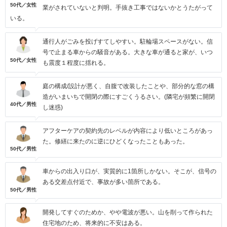
50代／女性
業がされていないと判明。手抜き工事ではないかとうたがって
いる。
通行人がごみを投げすてしやすい。駐輪場スペースがない。信
号で止まる車からの騒音がある。大きな車が通ると家が、いつ
50代／女性
も震度１程度に揺れる。
庭の構成/設計が悪く、自腹で改装したことや、部分的な窓の構
造がいまいちで開閉の際にすごくうるさい。(隣宅が頻繁に開閉
40代／男性
し迷惑)
アフターケアの契約先のレベルが内容により低いところがあっ
た。修繕に来たのに逆にひどくなったこともあった。
50代／男性
車からの出入り口が、実質的に1箇所しかない。そこが、信号の
ある交差点付近で、事故が多い箇所である。
50代／男性
開発してすぐのためか、やや電波が悪い。山を削って作られた
住宅地のため、将来的に不安はある。