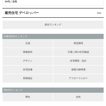
30代／女性
建売住宅 デベロッパー
総合ランキング
評価項目別ランキング
立地
周辺環境
情報提供
引渡し時の住宅確認
デザイン
住宅構造・設計
住宅設備
金額の納得感
長期保証
アフターフォロー
男女別ランキング
男性
女性