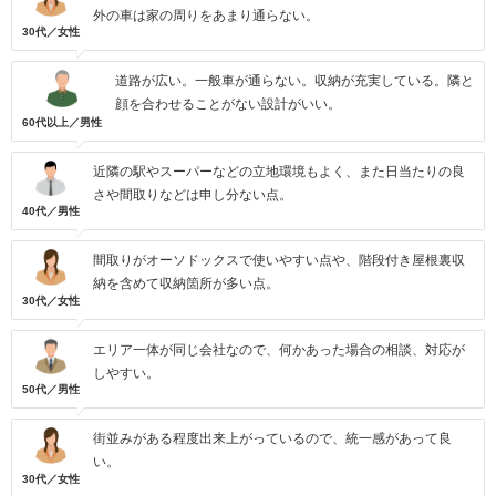
外の車は家の周りをあまり通らない。
30代／女性
道路が広い。一般車が通らない。収納が充実している。隣と
顔を合わせることがない設計がいい。
60代以上／男性
近隣の駅やスーパーなどの立地環境もよく、また日当たりの良
さや間取りなどは申し分ない点。
40代／男性
間取りがオーソドックスで使いやすい点や、階段付き屋根裏収
納を含めて収納箇所が多い点。
30代／女性
エリア一体が同じ会社なので、何かあった場合の相談、対応が
しやすい。
50代／男性
街並みがある程度出来上がっているので、統一感があって良
い。
30代／女性