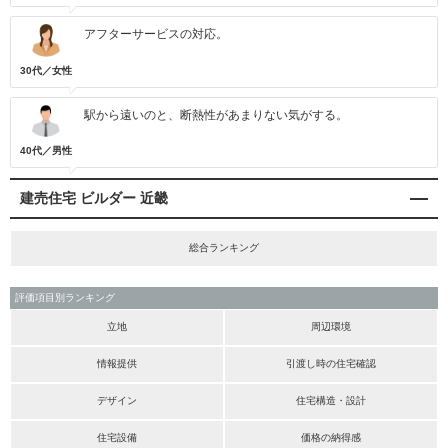
アフターサービスの対応。
30代／女性
駅から遠いのと、断熱性があまりない気がする。
40代／男性
建売住宅 ビルダー 近畿
総合ランキング
評価項目別ランキング
立地
周辺環境
情報提供
引渡し時の住宅確認
デザイン
住宅構造・設計
住宅設備
価格の納得感