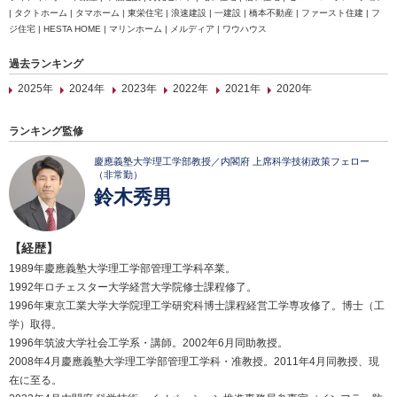
| タクトホーム | タマホーム | 東栄住宅 | 浪速建設 | 一建設 | 橋本不動産 | ファースト住建 | フ
ジ住宅 | HESTA HOME | マリンホーム | メルディア | ワウハウス
過去ランキング
2025年
2024年
2023年
2022年
2021年
2020年
ランキング監修
慶應義塾大学理工学部教授／内閣府 上席科学技術政策フェロー
（非常勤）
鈴木秀男
【経歴】
1989年慶應義塾大学理工学部管理工学科卒業。
1992年ロチェスター大学経営大学院修士課程修了。
1996年東京工業大学大学院理工学研究科博士課程経営工学専攻修了。博士（工
学）取得。
1996年筑波大学社会工学系・講師。2002年6月同助教授。
2008年4月慶應義塾大学理工学部管理工学科・准教授。2011年4月同教授、現
在に至る。