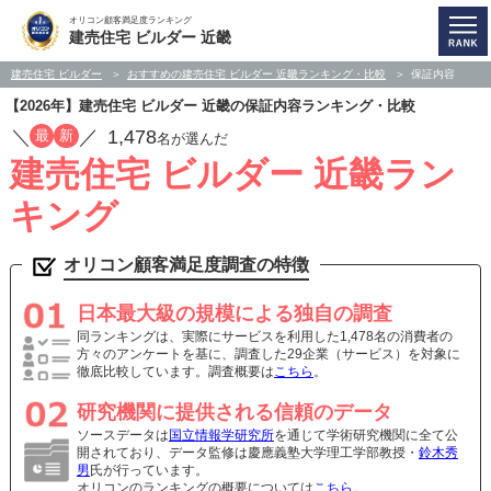
オリコン顧客満足度ランキング
建売住宅 ビルダー 近畿
建売住宅 ビルダー
おすすめの建売住宅 ビルダー 近畿ランキング・比較
保証内容
【2026年】建売住宅 ビルダー 近畿の保証内容ランキング・比較
／
／
1,478
最
新
名が選んだ
建売住宅 ビルダー 近畿ラン
キング
オリコン顧客満足度調査の特徴
日本最大級の規模による独自の調査
同ランキングは、実際にサービスを利用した1,478名の消費者の
方々のアンケートを基に、調査した29企業（サービス）を対象に
徹底比較しています。調査概要は
こちら
。
研究機関に提供される信頼のデータ
ソースデータは
国立情報学研究所
を通じて学術研究機関に全て公
開されており、データ監修は慶應義塾大学理工学部教授・
鈴木秀
男
氏が行っています。
オリコンのランキングの概要については
こちら
。