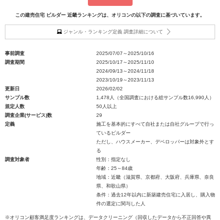
この建売住宅 ビルダー 近畿ランキングは、オリコンの以下の調査に基づいています。
ジャンル・ランキング定義 調査詳細について
事前調査
2025/07/07～2025/10/16
調査期間
2025/10/17～2025/11/10
2024/09/13～2024/11/18
2023/10/19～2023/11/13
更新日
2026/02/02
サンプル数
1,478人（全国調査における総サンプル数16,990人）
規定人数
50人以上
調査企業(サービス)数
29
定義
施工を基本的にすべて自社または自社グループで行っ
ているビルダー
ただし、ハウスメーカー、デベロッパーは対象外とす
る
調査対象者
性別：指定なし
年齢：25～84歳
地域：近畿（滋賀県、京都府、大阪府、兵庫県、奈良
県、和歌山県）
条件：過去12年以内に新築建売住宅に入居し、購入物
件の選定に関与した人
※オリコン顧客満足度ランキングは、データクリーニング（回収したデータから不正回答や異