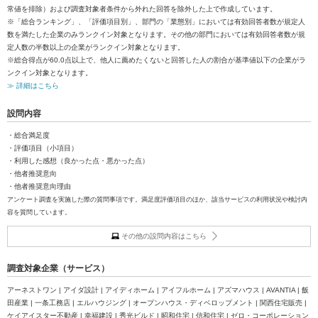
常値を排除）および調査対象者条件から外れた回答を除外した上で作成しています。
※「総合ランキング」、「評価項目別」、部門の「業態別」においては有効回答者数が規定人
数を満たした企業のみランクイン対象となります。その他の部門においては有効回答者数が規
定人数の半数以上の企業がランクイン対象となります。
※総合得点が60.0点以上で、他人に薦めたくないと回答した人の割合が基準値以下の企業がラ
ンクイン対象となります。
≫ 詳細はこちら
設問内容
・総合満足度
・評価項目（小項目）
・利用した感想（良かった点・悪かった点）
・他者推奨意向
・他者推奨意向理由
アンケート調査を実施した際の質問事項です。満足度評価項目のほか、該当サービスの利用状況や検討内
容を質問しています。
その他の設問内容はこちら
調査対象企業（サービス）
アーネストワン | アイダ設計 | アイディホーム | アイフルホーム | アズマハウス | AVANTIA | 飯
田産業 | 一条工務店 | エルハウジング | オープンハウス・ディベロップメント | 関西住宅販売 |
ケイアイスター不動産 | 幸福建設 | 秀光ビルド | 昭和住宅 | 信和住宅 | ゼロ・コーポレーション