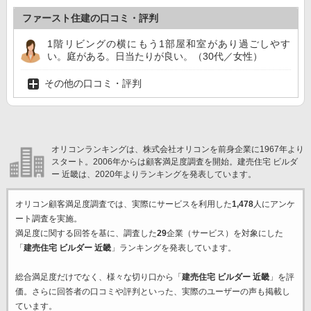
ファースト住建の口コミ・評判
1階リビングの横にもう1部屋和室があり過ごしやす
い。庭がある。日当たりが良い。（30代／女性）
その他の口コミ・評判
オリコンランキングは、株式会社オリコンを前身企業に1967年より
スタート。2006年からは顧客満足度調査を開始。建売住宅 ビルダ
ー 近畿は、2020年よりランキングを発表しています。
オリコン顧客満足度調査では、実際にサービスを利用した
1,478
人にアンケ
ート調査を実施。
満足度に関する回答を基に、調査した
29
企業（サービス）を対象にした
「
建売住宅 ビルダー 近畿
」ランキングを発表しています。
総合満足度だけでなく、様々な切り口から「
建売住宅 ビルダー 近畿
」を評
価。さらに回答者の口コミや評判といった、実際のユーザーの声も掲載し
ています。