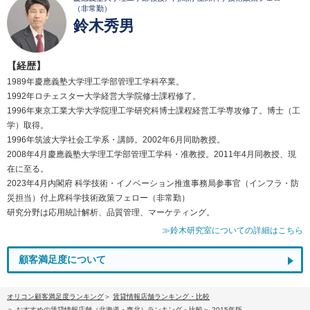
（非常勤）
鈴木秀男
【経歴】
1989年慶應義塾大学理工学部管理工学科卒業。
1992年ロチェスター大学経営大学院修士課程修了。
1996年東京工業大学大学院理工学研究科博士課程経営工学専攻修了。博士（工
学）取得。
1996年筑波大学社会工学系・講師。2002年6月同助教授。
2008年4月慶應義塾大学理工学部管理工学科・准教授。2011年4月同教授、現
在に至る。
2023年4月内閣府 科学技術・イノベーション推進事務局参事官（インフラ・防
災担当）付上席科学技術政策フェロー（非常勤）
研究分野は応用統計解析、品質管理、マーケティング。
≫鈴木研究室についての詳細はこちら
顧客満足度について
オリコン顧客満足度ランキング
賃貸情報店舗ランキング・比較
おすすめの賃貸情報店舗（北海道・東北）ランキング・比較
2015年版