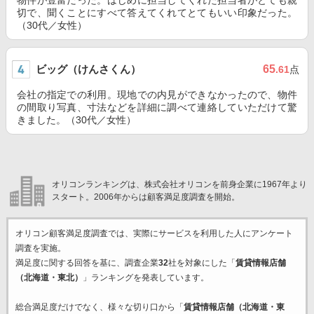
物件が豊富だった。はじめに担当してくれた担当者がとても親
切で、聞くことにすべて答えてくれてとてもいい印象だった。
（30代／女性）
ビッグ（けんさくん）
65
.61
点
会社の指定での利用。現地での内見ができなかったので、物件
の間取り写真、寸法などを詳細に調べて連絡していただけて驚
きました。（30代／女性）
オリコンランキングは、株式会社オリコンを前身企業に1967年より
スタート。2006年からは顧客満足度調査を開始。
オリコン顧客満足度調査では、実際にサービスを利用した
人にアンケート
調査を実施。
満足度に関する回答を基に、調査企業
32
社を対象にした「
賃貸情報店舗
（北海道・東北）
」ランキングを発表しています。
総合満足度だけでなく、様々な切り口から「
賃貸情報店舗（北海道・東