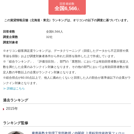
回答者総数
全国6,566
人
この賃貸情報店舗（北海道・東北）ランキングは、オリコンの以下の調査に基づいています。
回答者数
全国6,566人
調査企業数
32社
調査対象者
※オリコン顧客満足度ランキングは、データクリーニング（回収したデータから不正回答や異
常値を排除）および調査対象者条件から外れた回答を除外した上で作成しています。
※「総合ランキング」、「評価項目別」、部門の「業態別」においては有効回答者数が規定人
数を満たした企業のみランクイン対象となります。その他の部門においては有効回答者数が規
定人数の半数以上の企業がランクイン対象となります。
※総合得点が60.00点以上で、他人に薦めたくないと回答した人の割合が基準値以下の企業がラ
ンクイン対象となります。
≫ 詳細はこちら
過去ランキング
2015年
ランキング監修
慶應義塾大学理工学部教授／内閣府 上席科学技術政策フェロー