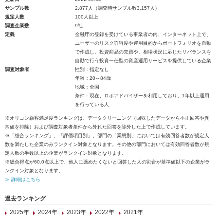
サンプル数
2,877人（調査時サンプル数3,157人）
規定人数
100人以上
調査企業数
9社
定義
金融庁の登録を受けている事業者の内、インターネット上で、
ユーザーのリスク許容度や運用目的からポートフォリオを自動
で作成し、投資商品の売買や、相場状況に応じたリバランスを
自動で行う投資一任型の資産運用サービスを提供している企業
調査対象者
性別：指定なし
年齢：20～84歳
地域：全国
条件：現在、ロボアドバイザーを利用しており、1年以上運用
を行っている人
※オリコン顧客満足度ランキングは、データクリーニング（回収したデータから不正回答や異
常値を排除）および調査対象者条件から外れた回答を除外した上で作成しています。
※「総合ランキング」、「評価項目別」、部門の「業態別」においては有効回答者数が規定人
数を満たした企業のみランクイン対象となります。その他の部門においては有効回答者数が規
定人数の半数以上の企業がランクイン対象となります。
※総合得点が60.0点以上で、他人に薦めたくないと回答した人の割合が基準値以下の企業がラ
ンクイン対象となります。
≫ 詳細はこちら
過去ランキング
2025年
2024年
2023年
2022年
2021年