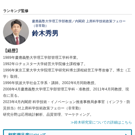
ランキング監修
慶應義塾大学理工学部教授／内閣府 上席科学技術政策フェロー
（非常勤）
鈴木秀男
【経歴】
1989年慶應義塾大学理工学部管理工学科卒業。
1992年ロチェスター大学経営大学院修士課程修了。
1996年東京工業大学大学院理工学研究科博士課程経営工学専攻修了。博士（工
学）取得。
1996年筑波大学社会工学系・講師。2002年6月同助教授。
2008年4月慶應義塾大学理工学部管理工学科・准教授。2011年4月同教授、現
在に至る。
2023年4月内閣府 科学技術・イノベーション推進事務局参事官（インフラ・防
災担当）付上席科学技術政策フェロー（非常勤）
研究分野は応用統計解析、品質管理、マーケティング。
≫鈴木研究室についての詳細はこちら