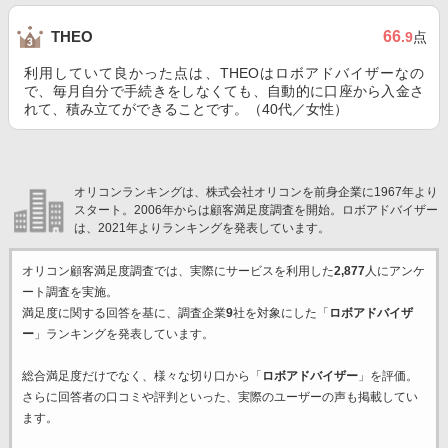
66
THEO
.9
点
利用していて良かった点は、THEOはロボアドバイザーなの
で、毎月自分で手続きをしなくても、自動的に口座から入金さ
れて、積み立てができることです。（40代／女性）
オリコンランキングは、株式会社オリコンを前身企業に1967年より
スタート。2006年からは顧客満足度調査を開始。ロボアドバイザー
は、2021年よりランキングを発表しています。
オリコン顧客満足度調査では、実際にサービスを利用した
2,877
人にアンケ
ート調査を実施。
満足度に関する回答を基に、調査企業
9
社を対象にした「
ロボアドバイザ
ー
」ランキングを発表しています。
総合満足度だけでなく、様々な切り口から「
ロボアドバイザー
」を評価。
さらに回答者の口コミや評判といった、実際のユーザーの声も掲載してい
ます。