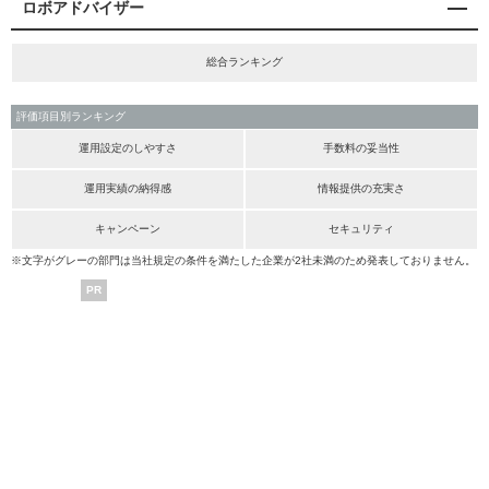
ロボアドバイザー
総合ランキング
評価項目別ランキング
運用設定のしやすさ
手数料の妥当性
運用実績の納得感
情報提供の充実さ
キャンペーン
セキュリティ
※文字がグレーの部門は当社規定の条件を満たした企業が2社未満のため発表しておりません。
PR