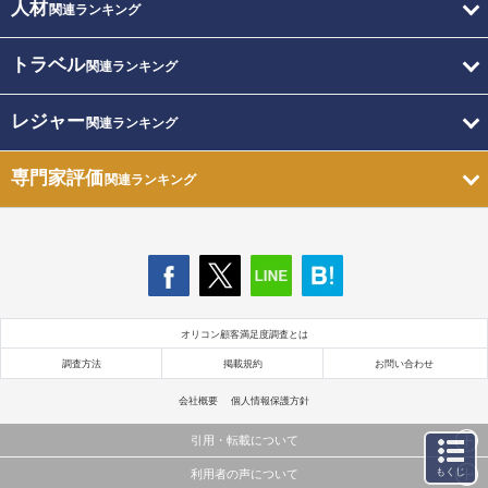
人材
関連ランキング
トラベル
関連ランキング
レジャー
関連ランキング
専門家評価
関連ランキング
オリコン顧客満足度調査とは
調査方法
掲載規約
お問い合わせ
会社概要
個人情報保護方針
引用・転載について
もくじ
利用者の声について
当サイトで公開されている情報（文字、写真、イラスト、画像データ等）及びこれらの配置・