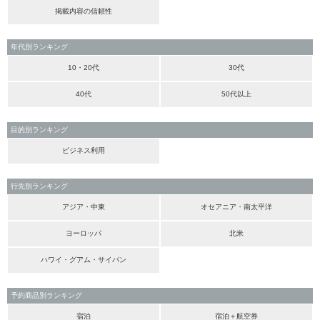
掲載内容の信頼性
年代別ランキング
10・20代
30代
40代
50代以上
目的別ランキング
ビジネス利用
行先別ランキング
アジア・中東
オセアニア・南太平洋
ヨーロッパ
北米
ハワイ・グアム・サイパン
予約商品別ランキング
宿泊
宿泊＋航空券