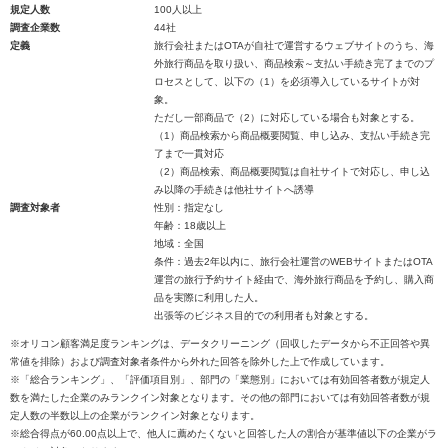
規定人数
100人以上
調査企業数
44社
定義
旅行会社またはOTAが自社で運営するウェブサイトのうち、海
外旅行商品を取り扱い、商品検索～支払い手続き完了までのプ
ロセスとして、以下の（1）を必須導入しているサイトが対
象。
ただし一部商品で（2）に対応している場合も対象とする。
（1）商品検索から商品概要閲覧、申し込み、支払い手続き完
了まで一貫対応
（2）商品検索、商品概要閲覧は自社サイトで対応し、申し込
み以降の手続きは他社サイトへ誘導
調査対象者
性別：指定なし
年齢：18歳以上
地域：全国
条件：過去2年以内に、旅行会社運営のWEBサイトまたはOTA
運営の旅行予約サイト経由で、海外旅行商品を予約し、購入商
品を実際に利用した人。
出張等のビジネス目的での利用者も対象とする。
※オリコン顧客満足度ランキングは、データクリーニング（回収したデータから不正回答や異
常値を排除）および調査対象者条件から外れた回答を除外した上で作成しています。
※「総合ランキング」、「評価項目別」、部門の「業態別」においては有効回答者数が規定人
数を満たした企業のみランクイン対象となります。その他の部門においては有効回答者数が規
定人数の半数以上の企業がランクイン対象となります。
※総合得点が60.00点以上で、他人に薦めたくないと回答した人の割合が基準値以下の企業がラ