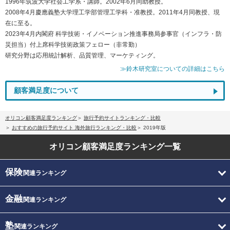
1996年筑波大学社会工学系・講師。2002年6月同助教授。
2008年4月慶應義塾大学理工学部管理工学科・准教授。2011年4月同教授、現
在に至る。
2023年4月内閣府 科学技術・イノベーション推進事務局参事官（インフラ・防
災担当）付上席科学技術政策フェロー（非常勤）
研究分野は応用統計解析、品質管理、マーケティング。
≫鈴木研究室についての詳細はこちら
顧客満足度について
オリコン顧客満足度ランキング
旅行予約サイトランキング・比較
おすすめの旅行予約サイト 海外旅行ランキング・比較
2019年版
オリコン顧客満足度
ランキング一覧
保険
関連ランキング
金融
関連ランキング
塾
関連ランキング