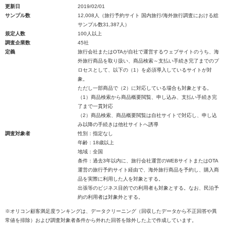
更新日
2019/02/01
サンプル数
12,008人（旅行予約サイト 国内旅行/海外旅行調査における総
サンプル数31,387人）
規定人数
100人以上
調査企業数
45社
定義
旅行会社またはOTAが自社で運営するウェブサイトのうち、海
外旅行商品を取り扱い、商品検索～支払い手続き完了までのプ
ロセスとして、以下の（1）を必須導入しているサイトが対
象。
ただし一部商品で（2）に対応している場合も対象とする。
（1）商品検索から商品概要閲覧、申し込み、支払い手続き完
了まで一貫対応
（2）商品検索、商品概要閲覧は自社サイトで対応し、申し込
み以降の手続きは他社サイトへ誘導
調査対象者
性別：指定なし
年齢：18歳以上
地域：全国
条件：過去3年以内に、旅行会社運営のWEBサイトまたはOTA
運営の旅行予約サイト経由で、海外旅行商品を予約し、購入商
品を実際に利用した人を対象とする。
出張等のビジネス目的での利用者も対象とする。なお、民泊予
約の利用者は対象外とする。
※オリコン顧客満足度ランキングは、データクリーニング（回収したデータから不正回答や異
常値を排除）および調査対象者条件から外れた回答を除外した上で作成しています。