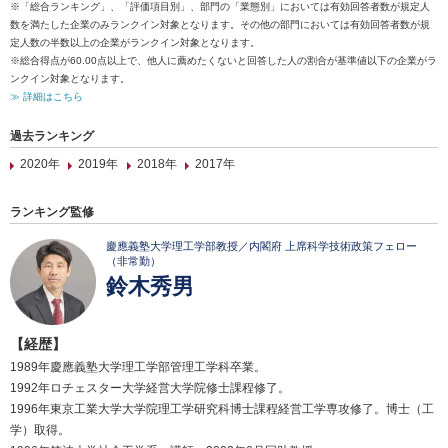
※「総合ランキング」、「評価項目別」、部門の「業態別」においては有効回答者数が規定人
数を満たした企業のみランクイン対象となります。その他の部門においては有効回答者数が規
定人数の半数以上の企業がランクイン対象となります。
※総合得点が60.00点以上で、他人に薦めたくないと回答した人の割合が基準値以下の企業がラ
ンクイン対象となります。
≫ 詳細はこちら
過去ランキング
2020年
2019年
2018年
2017年
ランキング監修
慶應義塾大学理工学部教授／内閣府 上席科学技術政策フェロー
（非常勤）
鈴木秀男
【経歴】
1989年慶應義塾大学理工学部管理工学科卒業。
1992年ロチェスター大学経営大学院修士課程修了。
1996年東京工業大学大学院理工学研究科博士課程経営工学専攻修了。博士（工
学）取得。