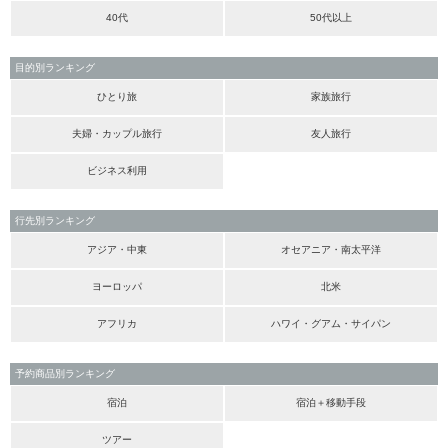
40代
50代以上
目的別ランキング
ひとり旅
家族旅行
夫婦・カップル旅行
友人旅行
ビジネス利用
行先別ランキング
アジア・中東
オセアニア・南太平洋
ヨーロッパ
北米
アフリカ
ハワイ・グアム・サイパン
予約商品別ランキング
宿泊
宿泊＋移動手段
ツアー