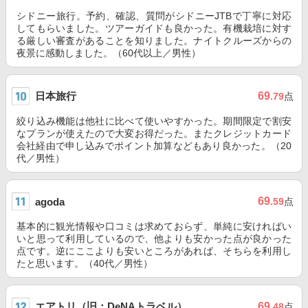
シドニー旅行。予約、確認、質問がシドニーJTBで丁寧に対応
してもらいました。ツアーガイドも良かった。有機栽培に対す
る厳しい審査があることを知りました。ナイトクルーズからの
夜景に感動しました。（60代以上／男性）
日本旅行
69
.79
点
絞り込み機能は他社に比べて使いやすかった。期間限定で割安
なプランが使えたので大変お得だった。またクレジットカード
会社経由で申し込みでポイント加算などもあり良かった。（20
代／男性）
69
agoda
.59
点
基本的に観光情報や口コミは求めておらず、単純に安ければい
いと思って利用しているので、他よりも安かった点が良かった
点です。逆にここよりも安いところがあれば、そちらを利用し
たと思います。（40代／男性）
エアトリ（旧：DeNAトラベル）
69
.48
点