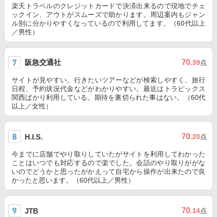
楽天トラベルのクレジットカードで決済出来るので現地でチェ
ックイン、アウトがスムーズで助かります。周辺案内もジャン
ル別に分かりやすくなっているので利用してます。（60代以上
／男性）
阪急交通社
70
.39
点
サイトが見やすい。行きたいツアーなどが検索しやすく、旅行
日程、予約状況代金などがわかりやすい。最近はトラピックス
関西ばかり利用している。期待を裏切られた事はない。（60代
以上／女性）
70
H.I.S.
.20
点
今までに店舗でやり取りしていたがサイトを利用してわかった
ことはいつでも対応するので楽でした。会話のやり取りががな
いのでどうかと思ったがかえって自宅から操作が出来たので良
かったと思います。（60代以上／男性）
70
JTB
.14
点