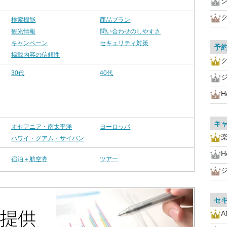
検索機能
商品プラン
観光情報
問い合わせのしやすさ
キャンペーン
セキュリティ対策
予
掲載内容の信頼性
30代
40代
H
キ
オセアニア・南太平洋
ヨーロッパ
ハワイ・グアム・サイパン
H
宿泊＋航空券
ツアー
セ
A