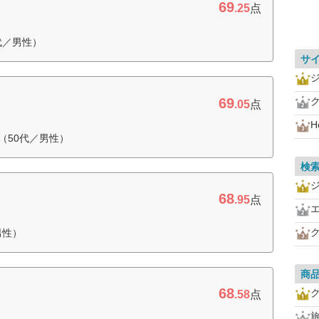
69
.25
点
代／男性）
サ
69
.05
点
H
（50代／男性）
検
68
.95
点
男性）
商
68
.58
点