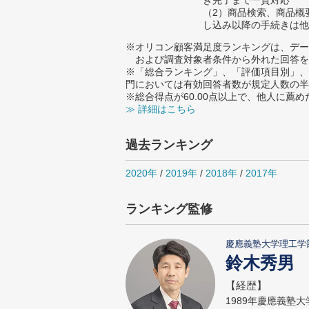
き完了まで一貫対応
（2）商品検索、商品概
し込み以降の手続きは他
※オリコン顧客満足度ランキングは、デー
および調査対象者条件から外れた回答を
※「総合ランキング」、「評価項目別」、
門においては有効回答者数が規定人数の半
※総合得点が60.00点以上で、他人に
≫ 詳細はこちら
過去ランキング
2020年
/
2019年
/
2018年
/
2017年
ランキング監修
慶應義塾大学理工学
鈴木秀男
【経歴】
1989年慶應義塾