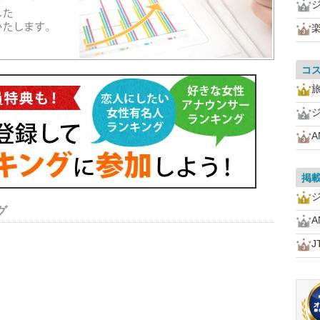
コ
A
掲
グ
A
J