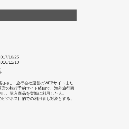
017/10/25
016/11/10
し
上
年以内に、旅行会社運営のWEBサイトまた
A運営の旅行予約サイト経由で、海外旅行商
約し、購入商品を実際に利用した人。
のビジネス目的での利用者も対象とする。