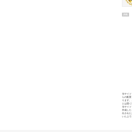
PR
当サイト
らの配置
ります。
とは固く
当サイト
作成した
出された
いた上で