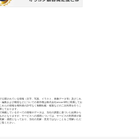
で公開されている情報（文字、写真、イラスト、画像データ等）及びこれ
・編集および構造などについての著作権は株式会社oricon MEに帰属してお
これらの情報を権利者の許可なく無断転載・複製などの二次利用を行うこ
禁じております。
で掲載しているすべての情報やデータは、当社の調査に基づいた結果から
ものとなりますが、サービスへの感想については、サービスの利用者が提
見解・感想となっており、当社の見解・意見ではないことをご理解いただ
ご覧ください。