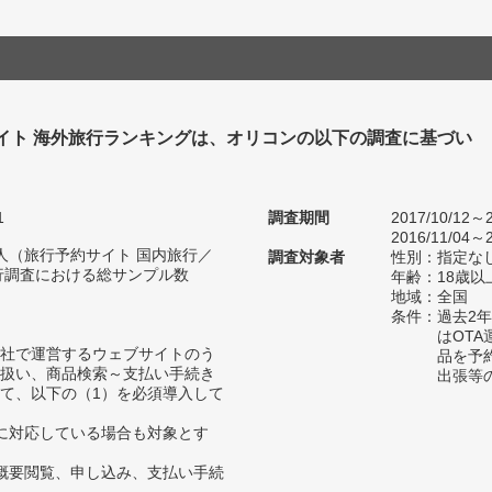
イト 海外旅行ランキングは、オリコンの以下の調査に基づい
1
調査期間
2017/10/12～2
2016/11/04～2
61人（旅行予約サイト 国内旅行／
調査対象者
性別：指定な
行調査における総サンプル数
年齢：18歳以
地域：全国
条件：過去2
はOT
自社で運営するウェブサイトのう
品を予
扱い、商品検索～支払い手続き
出張等
て、以下の（1）を必須導入して
に対応している場合も対象とす
概要閲覧、申し込み、支払い手続