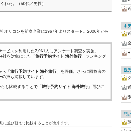
くれた。（50代／男性）
ホ
オリコンを前身企業に1967年よりスタート。2006年から
サービスを利用した
7,961
人にアンケート調査を実施。
H.
44
社を対象にした「
旅行予約サイト 海外旅行
」ランキング
観
から「
旅行予約サイト 海外旅行
」を評価。さらに回答者の
ーの声も掲載しています。
からも比較することで「
旅行予約サイト 海外旅行
」選びに
問
目別に並び替えて比較することが出来ます。