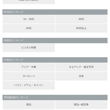
年代別ランキング
10・20代
30代
40代
50代以上
目的別ランキング
ビジネス利用
行先別ランキング
アジア・中東
オセアニア・南太平洋
ヨーロッパ
北米
ハワイ・グアム・サイパン
予約商品別ランキング
宿泊
宿泊＋航空券