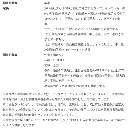
調査企業数
44社
定義
旅行会社またはOTAが自社で運営するウェブサイトのうち、海
外旅行商品を取り扱い、商品検索～支払い手続き完了までのプ
ロセスとして、以下の（1）を必須導入しているサイトが対
象。
ただし一部商品で（2）に対応している場合も対象とする。
（1）商品検索から商品概要閲覧、申し込み、支払い手続き完
了まで一貫対応
（2）商品検索、商品概要閲覧は自社サイトで対応し、申し込
み以降の手続きは他社サイトへ誘導
調査対象者
性別：指定なし
年齢：18歳以上
地域：全国
条件：過去2年以内に、旅行会社運営のWEBサイトまたはOTA
運営の旅行予約サイト経由で、海外旅行商品を予約し、購入商
品を実際に利用した人。
出張等のビジネス目的での利用者も対象とする。
※オリコン顧客満足度ランキングは、データクリーニング（回収したデータから不正回答や異
常値を排除）および調査対象者条件から外れた回答を除外した上で作成しています。
※「総合ランキング」、「評価項目別」、部門の「業態別」においては有効回答者数が規定人
数を満たした企業のみランクイン対象となります。その他の部門においては有効回答者数が規
定人数の半数以上の企業がランクイン対象となります。
※総合得点が60.00点以上で、他人に薦めたくないと回答した人の割合が基準値以下の企業がラ
ンクイン対象となります。