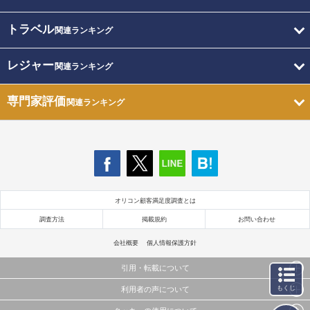
トラベル
関連ランキング
レジャー
関連ランキング
専門家評価
関連ランキング
オリコン顧客満足度調査とは
調査方法
掲載規約
お問い合わせ
会社概要
個人情報保護方針
引用・転載について
もくじ
利用者の声について
当サイトで公開されている情報（文字、写真、イラスト、画像データ等）及びこれらの配置・
編集および構造などについての著作権は株式会社oricon MEに帰属しております。