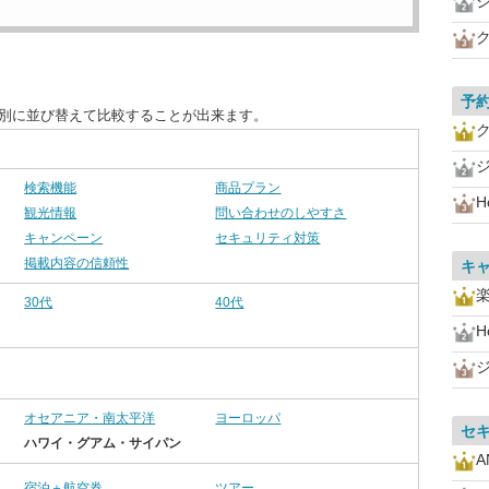
予
目別に並び替えて比較することが出来ます。
検索機能
商品プラン
H
観光情報
問い合わせのしやすさ
キャンペーン
セキュリティ対策
掲載内容の信頼性
キ
30代
40代
H
オセアニア・南太平洋
ヨーロッパ
セ
ハワイ・グアム・サイパン
A
宿泊＋航空券
ツアー