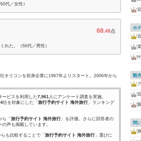
50代／女性）
ホ
68
.48
点
くれた。（50代／男性）
H.
観
オリコンを前身企業に1967年よりスタート。2006年から
サービスを利用した
7,961
人にアンケート調査を実施。
44
社を対象にした「
旅行予約サイト 海外旅行
」ランキング
から「
旅行予約サイト 海外旅行
」を評価。さらに回答者の
問
ーの声も掲載しています。
からも比較することで「
旅行予約サイト 海外旅行
」選びに