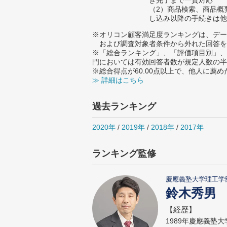
き完了まで一貫対応
（2）商品検索、商品概
し込み以降の手続きは他
※オリコン顧客満足度ランキングは、デー
および調査対象者条件から外れた回答を
※「総合ランキング」、「評価項目別」、
門においては有効回答者数が規定人数の半
※総合得点が60.00点以上で、他人に
≫ 詳細はこちら
過去ランキング
2020年
/
2019年
/
2018年
/
2017年
ランキング監修
慶應義塾大学理工学
鈴木秀男
【経歴】
1989年慶應義塾