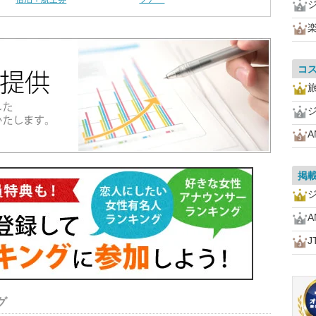
コ
A
掲
A
J
グ