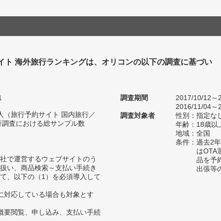
イト 海外旅行ランキングは、オリコンの以下の調査に基づい
1
調査期間
2017/10/12～2
2016/11/04～2
61人（旅行予約サイト 国内旅行／
調査対象者
性別：指定な
行調査における総サンプル数
年齢：18歳以
地域：全国
条件：過去2
はOT
自社で運営するウェブサイトのう
品を予
扱い、商品検索～支払い手続き
出張等
て、以下の（1）を必須導入して
に対応している場合も対象とす
概要閲覧、申し込み、支払い手続