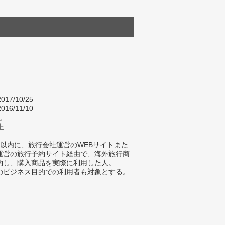
017/10/25
016/11/10
し
上
年以内に、旅行会社運営のWEBサイトまた
A運営の旅行予約サイト経由で、海外旅行商
約し、購入商品を実際に利用した人。
のビジネス目的での利用者も対象とする。