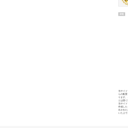
PR
当サイト
らの配置
ります。
とは固く
当サイト
作成した
出された
いた上で