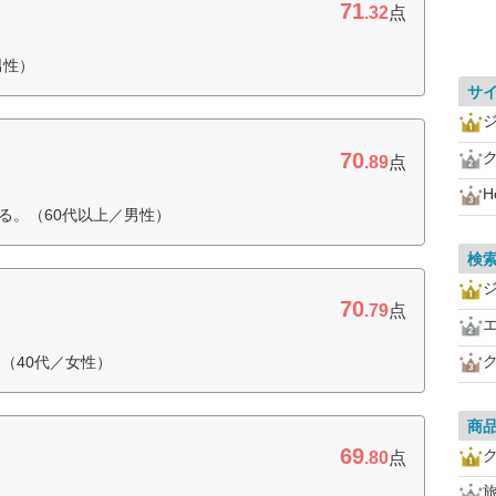
71
.32
点
男性）
サ
70
.89
点
H
る。（60代以上／男性）
検
70
.79
点
（40代／女性）
商
69
.80
点