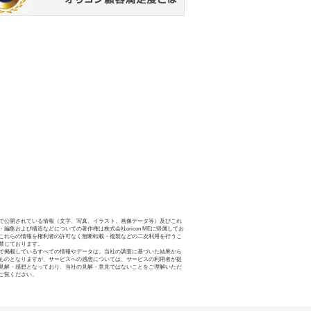
で公開されている情報（文字、写真、イラスト、画像データ等）及びこれ
・編集および構造などについての著作権は株式会社oricon MEに帰属してお
これらの情報を権利者の許可なく無断転載・複製などの二次利用を行うこ
禁じております。
で掲載しているすべての情報やデータは、当社の調査に基づいた結果から
ものとなりますが、サービスへの感想については、サービスの利用者が提
見解・感想となっており、当社の見解・意見ではないことをご理解いただ
ご覧ください。