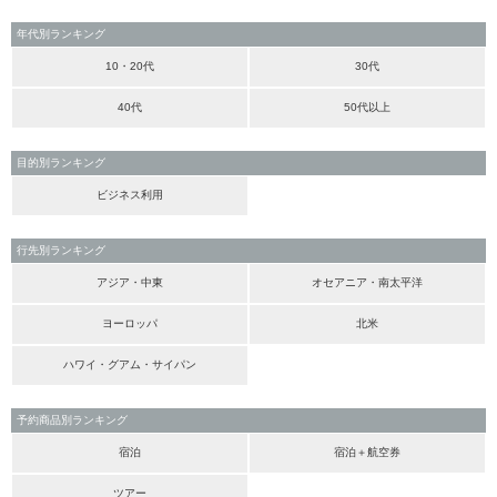
年代別ランキング
10・20代
30代
40代
50代以上
目的別ランキング
ビジネス利用
行先別ランキング
アジア・中東
オセアニア・南太平洋
ヨーロッパ
北米
ハワイ・グアム・サイパン
予約商品別ランキング
宿泊
宿泊＋航空券
ツアー