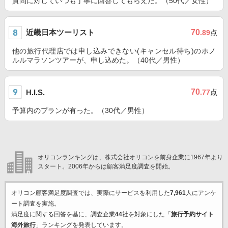
質問に対していつも丁寧に回答してもらえた。（50代／女性）
近畿日本ツーリスト
70
.89
点
他の旅行代理店では申し込みできない(キャンセル待ち)のホノ
ルルマラソンツアーが、申し込めた。（40代／男性）
70
H.I.S.
.77
点
予算内のプランが有った。（30代／男性）
オリコンランキングは、株式会社オリコンを前身企業に1967年より
スタート。2006年からは顧客満足度調査を開始。
オリコン顧客満足度調査では、実際にサービスを利用した
7,961
人にアンケ
ート調査を実施。
満足度に関する回答を基に、調査企業
44
社を対象にした「
旅行予約サイト
海外旅行
」ランキングを発表しています。