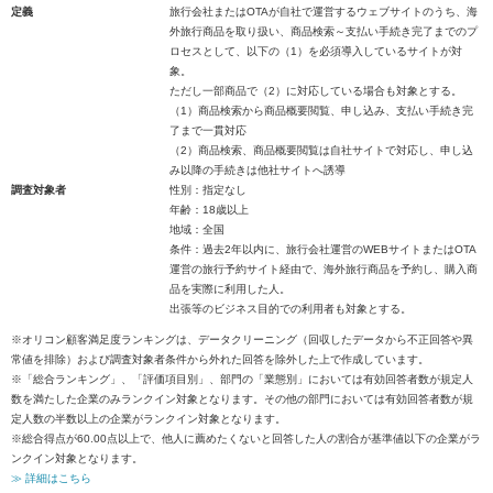
定義
旅行会社またはOTAが自社で運営するウェブサイトのうち、海
外旅行商品を取り扱い、商品検索～支払い手続き完了までのプ
ロセスとして、以下の（1）を必須導入しているサイトが対
象。
ただし一部商品で（2）に対応している場合も対象とする。
（1）商品検索から商品概要閲覧、申し込み、支払い手続き完
了まで一貫対応
（2）商品検索、商品概要閲覧は自社サイトで対応し、申し込
み以降の手続きは他社サイトへ誘導
調査対象者
性別：指定なし
年齢：18歳以上
地域：全国
条件：過去2年以内に、旅行会社運営のWEBサイトまたはOTA
運営の旅行予約サイト経由で、海外旅行商品を予約し、購入商
品を実際に利用した人。
出張等のビジネス目的での利用者も対象とする。
※オリコン顧客満足度ランキングは、データクリーニング（回収したデータから不正回答や異
常値を排除）および調査対象者条件から外れた回答を除外した上で作成しています。
※「総合ランキング」、「評価項目別」、部門の「業態別」においては有効回答者数が規定人
数を満たした企業のみランクイン対象となります。その他の部門においては有効回答者数が規
定人数の半数以上の企業がランクイン対象となります。
※総合得点が60.00点以上で、他人に薦めたくないと回答した人の割合が基準値以下の企業がラ
ンクイン対象となります。
≫ 詳細はこちら