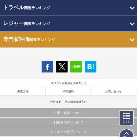
トラベル
関連ランキング
レジャー
関連ランキング
専門家評価
関連ランキング
オリコン顧客満足度調査とは
調査方法
掲載規約
お問い合わせ
会社概要
個人情報保護方針
引用・転載について
もくじ
利用者の声について
当サイトで公開されている情報（文字、写真、イラスト、画像データ等）及びこれらの配置・
編集および構造などについての著作権は株式会社oricon MEに帰属しております。
クッキーの使用について
当サイトに掲載している内容はすべてサービスの利用者が提出された見解・感想です。
これらの情報を権利者の許可なく無断転載・複製などの二次利用を行うことは固く禁じており