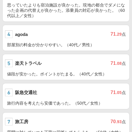
思っていたよりも宿泊施設が良かった。現地の都合でダメにな
った企画の代替えが良かった。添乗員の対応が良かった。（60
代以上／女性）
71
agoda
.29
点
部屋別の料金が分かりやすい。（40代／男性）
楽天トラベル
71
.08
点
値段が安かった。ポイントがたまる。（40代／女性）
阪急交通社
71
.05
点
旅行内容を考えたら安価であった。（50代／女性）
旅工房
70
.93
点