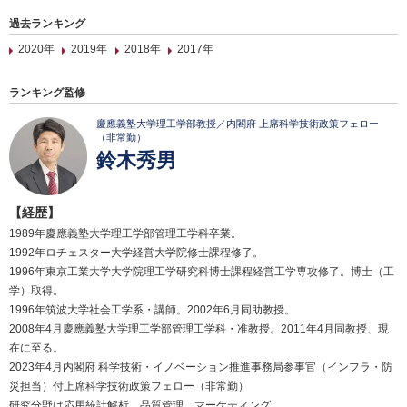
過去ランキング
2020年
2019年
2018年
2017年
ランキング監修
慶應義塾大学理工学部教授／内閣府 上席科学技術政策フェロー
（非常勤）
鈴木秀男
【経歴】
1989年慶應義塾大学理工学部管理工学科卒業。
1992年ロチェスター大学経営大学院修士課程修了。
1996年東京工業大学大学院理工学研究科博士課程経営工学専攻修了。博士（工
学）取得。
1996年筑波大学社会工学系・講師。2002年6月同助教授。
2008年4月慶應義塾大学理工学部管理工学科・准教授。2011年4月同教授、現
在に至る。
2023年4月内閣府 科学技術・イノベーション推進事務局参事官（インフラ・防
災担当）付上席科学技術政策フェロー（非常勤）
研究分野は応用統計解析、品質管理、マーケティング。