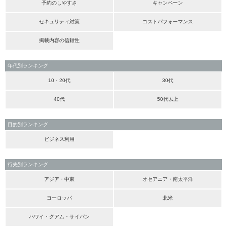
予約のしやすさ
キャンペーン
セキュリティ対策
コストパフォーマンス
掲載内容の信頼性
年代別ランキング
10・20代
30代
40代
50代以上
目的別ランキング
ビジネス利用
行先別ランキング
アジア・中東
オセアニア・南太平洋
ヨーロッパ
北米
ハワイ・グアム・サイパン