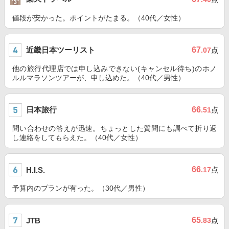
値段が安かった。ポイントがたまる。（40代／女性）
近畿日本ツーリスト
67
.07
点
他の旅行代理店では申し込みできない(キャンセル待ち)のホノ
ルルマラソンツアーが、申し込めた。（40代／男性）
日本旅行
66
.51
点
問い合わせの答えが迅速。ちょっとした質問にも調べて折り返
し連絡をしてもらえた。（40代／女性）
66
H.I.S.
.17
点
予算内のプランが有った。（30代／男性）
65
JTB
.83
点