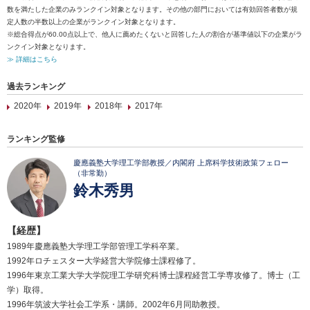
数を満たした企業のみランクイン対象となります。その他の部門においては有効回答者数が規
定人数の半数以上の企業がランクイン対象となります。
※総合得点が60.00点以上で、他人に薦めたくないと回答した人の割合が基準値以下の企業がラ
ンクイン対象となります。
≫ 詳細はこちら
過去ランキング
2020年
2019年
2018年
2017年
ランキング監修
慶應義塾大学理工学部教授／内閣府 上席科学技術政策フェロー
（非常勤）
鈴木秀男
【経歴】
1989年慶應義塾大学理工学部管理工学科卒業。
1992年ロチェスター大学経営大学院修士課程修了。
1996年東京工業大学大学院理工学研究科博士課程経営工学専攻修了。博士（工
学）取得。
1996年筑波大学社会工学系・講師。2002年6月同助教授。