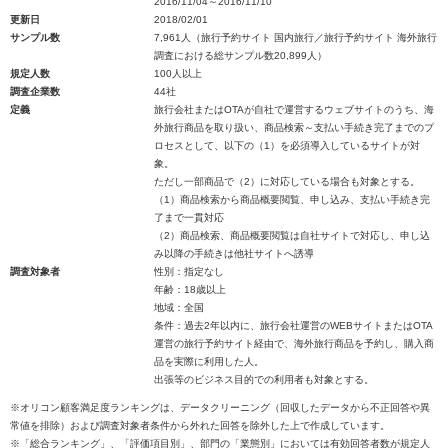
2016/11/04～2016/11/10
更新日
2018/02/01
サンプル数
7,961人（旅行予約サイト 国内旅行／旅行予約サイト 海外旅行
調査における総サンプル数20,899人）
規定人数
100人以上
調査企業数
44社
定義
旅行会社またはOTAが自社で運営するウェブサイトのうち、海
外旅行商品を取り扱い、商品検索～支払い手続き完了までのプ
ロセスとして、以下の（1）を必須導入しているサイトが対
象。
ただし一部商品で（2）に対応している場合も対象とする。
（1）商品検索から商品概要閲覧、申し込み、支払い手続き完
了まで一貫対応
（2）商品検索、商品概要閲覧は自社サイトで対応し、申し込
み以降の手続きは他社サイトへ誘導
調査対象者
性別：指定なし
年齢：18歳以上
地域：全国
条件：過去2年以内に、旅行会社運営のWEBサイトまたはOTA
運営の旅行予約サイト経由で、海外旅行商品を予約し、購入商
品を実際に利用した人。
出張等のビジネス目的での利用者も対象とする。
※オリコン顧客満足度ランキングは、データクリーニング（回収したデータから不正回答や異
常値を排除）および調査対象者条件から外れた回答を除外した上で作成しています。
※「総合ランキング」、「評価項目別」、部門の「業態別」においては有効回答者数が規定人