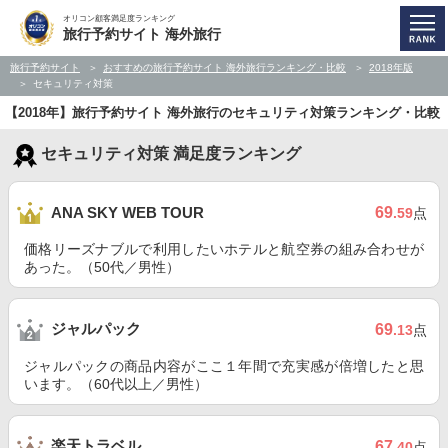
オリコン顧客満足度ランキング
旅行予約サイト 海外旅行
旅行予約サイト
おすすめの旅行予約サイト 海外旅行ランキング・比較
2018年版
セキュリティ対策
【2018年】旅行予約サイト 海外旅行のセキュリティ対策ランキング・比較
セキュリティ対策 満足度ランキング
69
ANA SKY WEB TOUR
.59
点
価格リーズナブルで利用したいホテルと航空券の組み合わせが
あった。（50代／男性）
ジャルパック
69
.13
点
ジャルパックの商品内容がここ１年間で充実感が倍増したと思
います。（60代以上／男性）
楽天トラベル
67
.40
点