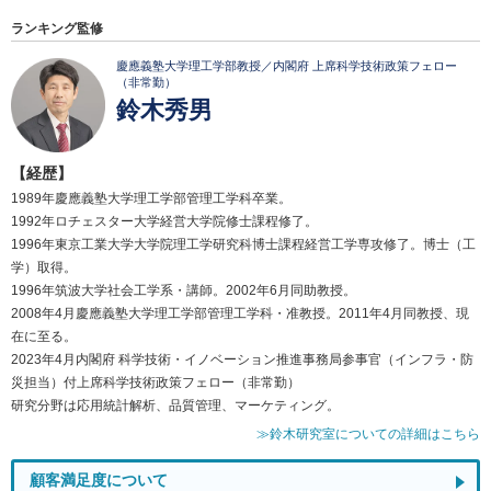
ランキング監修
慶應義塾大学理工学部教授／内閣府 上席科学技術政策フェロー
（非常勤）
鈴木秀男
【経歴】
1989年慶應義塾大学理工学部管理工学科卒業。
1992年ロチェスター大学経営大学院修士課程修了。
1996年東京工業大学大学院理工学研究科博士課程経営工学専攻修了。博士（工
学）取得。
1996年筑波大学社会工学系・講師。2002年6月同助教授。
2008年4月慶應義塾大学理工学部管理工学科・准教授。2011年4月同教授、現
在に至る。
2023年4月内閣府 科学技術・イノベーション推進事務局参事官（インフラ・防
災担当）付上席科学技術政策フェロー（非常勤）
研究分野は応用統計解析、品質管理、マーケティング。
≫鈴木研究室についての詳細はこちら
顧客満足度について