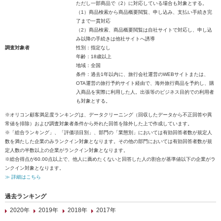
ただし一部商品で（2）に対応している場合も対象とする。
（1）商品検索から商品概要閲覧、申し込み、支払い手続き完
了まで一貫対応
（2）商品検索、商品概要閲覧は自社サイトで対応し、申し込
み以降の手続きは他社サイトへ誘導
調査対象者
性別：指定なし
年齢：18歳以上
地域：全国
条件：過去1年以内に、旅行会社運営のWEBサイトまたは、
OTA運営の旅行予約サイト経由で、海外旅行商品を予約し、購
入商品を実際に利用した人。出張等のビジネス目的での利用者
も対象とする。
※オリコン顧客満足度ランキングは、データクリーニング（回収したデータから不正回答や異
常値を排除）および調査対象者条件から外れた回答を除外した上で作成しています。
※「総合ランキング」、「評価項目別」、部門の「業態別」においては有効回答者数が規定人
数を満たした企業のみランクイン対象となります。その他の部門においては有効回答者数が規
定人数の半数以上の企業がランクイン対象となります。
※総合得点が60.00点以上で、他人に薦めたくないと回答した人の割合が基準値以下の企業がラ
ンクイン対象となります。
≫ 詳細はこちら
過去ランキング
2020年
2019年
2018年
2017年