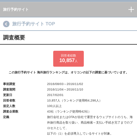
旅行予約サイト
旅行予約サイト TOP
調査概要
回答者総数
10,857
人
この旅行予約サイト 海外旅行ランキングは、オリコンの以下の調査に基づいています。
事前調査
2016/08/03～2016/11/02
調査期間
2016/11/04～2016/11/10
更新日
2017/02/01
回答者数
10,857人（ランキング使用時4,296人）
規定人数
100人以上
調査企業数
43社（ランキング使用時42社）
定義
旅行会社またはOTAが自社で運営するウェブサイトのうち、海
外旅行商品を取り扱い、商品検索～支払い手続き完了までのプ
ロセスとして、
以下の（1）を必須導入しているサイトが対象。