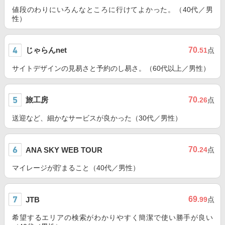
値段のわりにいろんなところに行けてよかった。（40代／男
性）
じゃらんnet
70
.51
点
サイトデザインの見易さと予約のし易さ。（60代以上／男性）
旅工房
70
.26
点
送迎など、細かなサービスが良かった（30代／男性）
70
ANA SKY WEB TOUR
.24
点
マイレージが貯まること（40代／男性）
69
JTB
.99
点
希望するエリアの検索がわかりやすく簡潔で使い勝手が良い