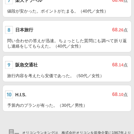
楽天トラベル
68
.46
点
値段が安かった。ポイントがたまる。（40代／女性）
日本旅行
68
.26
点
問い合わせの答えが迅速。ちょっとした質問にも調べて折り返
し連絡をしてもらえた。（40代／女性）
阪急交通社
68
.14
点
旅行内容を考えたら安価であった。（50代／女性）
68
H.I.S.
.10
点
予算内のプランが有った。（30代／男性）
オリコンランキングは、株式会社オリコンを前身企業に1967年より