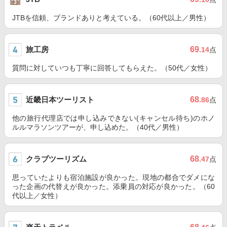
JTBを信頼、ブランドありと考えている。（60代以上／男性）
旅工房
69
.14
点
質問に対していつも丁寧に回答してもらえた。（50代／女性）
近畿日本ツーリスト
68
.86
点
他の旅行代理店では申し込みできない(キャンセル待ち)のホノ
ルルマラソンツアーが、申し込めた。（40代／男性）
クラブツーリズム
68
.47
点
思っていたよりも宿泊施設が良かった。現地の都合でダメにな
った企画の代替えが良かった。添乗員の対応が良かった。（60
代以上／女性）