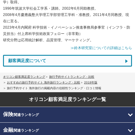
学）取得。
1996年筑波大学社会工学系・講師。2002年6月同助教授。
2008年4月慶應義塾大学理工学部管理工学科・准教授。2011年4月同教授、現
在に至る。
2023年4月内閣府 科学技術・イノベーション推進事務局参事官（インフラ・防
災担当）付上席科学技術政策フェロー（非常勤）
研究分野は応用統計解析、品質管理、マーケティング。
≫鈴木研究室についての詳細はこちら
顧客満足度について
オリコン顧客満足度ランキング
旅行予約サイトランキング・比較
おすすめの旅行予約サイト 海外旅行ランキング・比較
2018年版
旅行予約サイト 海外旅行の掲載内容の信頼性ランキング・口コミ情報
オリコン顧客満足度
ランキング一覧
保険
関連ランキング
金融
関連ランキング