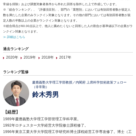
常値を排除）および調査対象者条件から外れた回答を除外した上で作成しています。
※「総合ランキング」、「評価項目別」、部門の「業態別」においては有効回答者数が規定人
数を満たした企業のみランクイン対象となります。その他の部門においては有効回答者数が規
定人数の半数以上の企業がランクイン対象となります。
※総合得点が60.00点以上で、他人に薦めたくないと回答した人の割合が基準値以下の企業がラ
ンクイン対象となります。
≫ 詳細はこちら
過去ランキング
2020年
2019年
2018年
2017年
ランキング監修
慶應義塾大学理工学部教授／内閣府 上席科学技術政策フェロー
（非常勤）
鈴木秀男
【経歴】
1989年慶應義塾大学理工学部管理工学科卒業。
1992年ロチェスター大学経営大学院修士課程修了。
1996年東京工業大学大学院理工学研究科博士課程経営工学専攻修了。博士（工