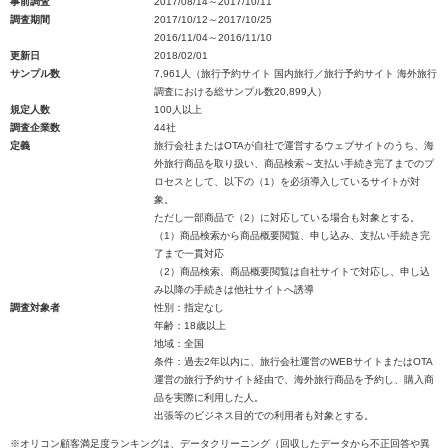
事前調査
2017/08/14～2017/10/11
調査期間
2017/10/12～2017/10/25
2016/11/04～2016/11/10
更新日
2018/02/01
サンプル数
7,961人（旅行予約サイト 国内旅行／旅行予約サイト 海外旅行
調査における総サンプル数20,899人）
規定人数
100人以上
調査企業数
44社
定義
旅行会社またはOTAが自社で運営するウェブサイトのうち、海
外旅行商品を取り扱い、商品検索～支払い手続き完了までのプ
ロセスとして、以下の（1）を必須導入しているサイトが対
象。
ただし一部商品で（2）に対応している場合も対象とする。
（1）商品検索から商品概要閲覧、申し込み、支払い手続き完
了まで一貫対応
（2）商品検索、商品概要閲覧は自社サイトで対応し、申し込
み以降の手続きは他社サイトへ誘導
調査対象者
性別：指定なし
年齢：18歳以上
地域：全国
条件：過去2年以内に、旅行会社運営のWEBサイトまたはOTA
運営の旅行予約サイト経由で、海外旅行商品を予約し、購入商
品を実際に利用した人。
出張等のビジネス目的での利用者も対象とする。
※オリコン顧客満足度ランキングは、データクリーニング（回収したデータから不正回答や異