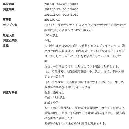
事前調査
2017/08/14～2017/10/11
調査期間
2017/10/12～2017/10/25
2016/11/04～2016/11/10
更新日
2018/02/01
サンプル数
7,961人（旅行予約サイト 国内旅行／旅行予約サイト 海外旅行
調査における総サンプル数20,899人）
規定人数
100人以上
調査企業数
44社
定義
旅行会社またはOTAが自社で運営するウェブサイトのうち、海
外旅行商品を取り扱い、商品検索～支払い手続き完了までのプ
ロセスとして、以下の（1）を必須導入しているサイトが対
象。
ただし一部商品で（2）に対応している場合も対象とする。
（1）商品検索から商品概要閲覧、申し込み、支払い手続き完
了まで一貫対応
（2）商品検索、商品概要閲覧は自社サイトで対応し、申し込
み以降の手続きは他社サイトへ誘導
調査対象者
性別：指定なし
年齢：18歳以上
地域：全国
条件：過去2年以内に、旅行会社運営のWEBサイトまたはOTA
運営の旅行予約サイト経由で、海外旅行商品を予約し、購入商
品を実際に利用した人。
出張等のビジネス目的での利用者も対象とする。