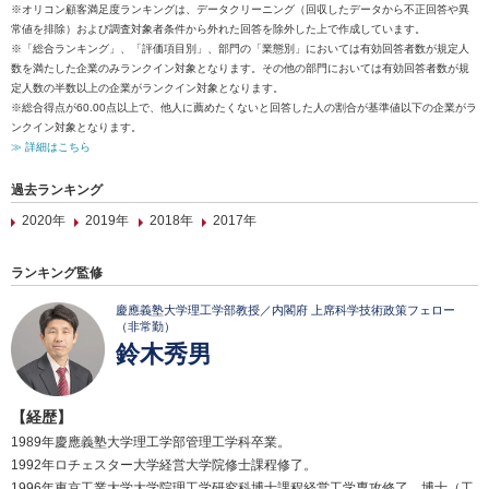
※オリコン顧客満足度ランキングは、データクリーニング（回収したデータから不正回答や異
常値を排除）および調査対象者条件から外れた回答を除外した上で作成しています。
※「総合ランキング」、「評価項目別」、部門の「業態別」においては有効回答者数が規定人
数を満たした企業のみランクイン対象となります。その他の部門においては有効回答者数が規
定人数の半数以上の企業がランクイン対象となります。
※総合得点が60.00点以上で、他人に薦めたくないと回答した人の割合が基準値以下の企業がラ
ンクイン対象となります。
≫ 詳細はこちら
過去ランキング
2020年
2019年
2018年
2017年
ランキング監修
慶應義塾大学理工学部教授／内閣府 上席科学技術政策フェロー
（非常勤）
鈴木秀男
【経歴】
1989年慶應義塾大学理工学部管理工学科卒業。
1992年ロチェスター大学経営大学院修士課程修了。
1996年東京工業大学大学院理工学研究科博士課程経営工学専攻修了。博士（工