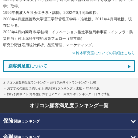
学）取得。
1996年筑波大学社会工学系・講師。2002年6月同助教授。
2008年4月慶應義塾大学理工学部管理工学科・准教授。2011年4月同教授、現
在に至る。
2023年4月内閣府 科学技術・イノベーション推進事務局参事官（インフラ・防
災担当）付上席科学技術政策フェロー（非常勤）
研究分野は応用統計解析、品質管理、マーケティング。
≫鈴木研究室についての詳細はこちら
顧客満足度について
オリコン顧客満足度ランキング
旅行予約サイトランキング・比較
おすすめの旅行予約サイト 海外旅行ランキング・比較
2018年版
旅行予約サイト 海外旅行のオセアニア・南太平洋ランキング・口コミ情報
オリコン顧客満足度
ランキング一覧
保険
関連ランキング
金融
関連ランキング