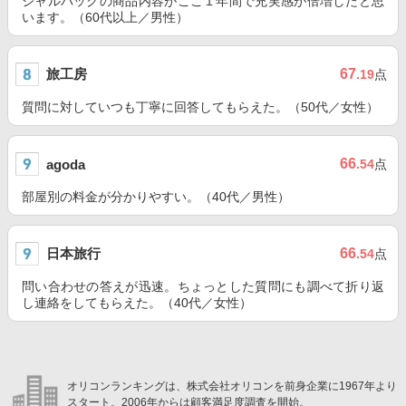
ジャルパックの商品内容がここ１年間で充実感が倍増したと思
います。（60代以上／男性）
旅工房
67
.19
点
質問に対していつも丁寧に回答してもらえた。（50代／女性）
66
agoda
.54
点
部屋別の料金が分かりやすい。（40代／男性）
日本旅行
66
.54
点
問い合わせの答えが迅速。ちょっとした質問にも調べて折り返
し連絡をしてもらえた。（40代／女性）
オリコンランキングは、株式会社オリコンを前身企業に1967年より
スタート。2006年からは顧客満足度調査を開始。