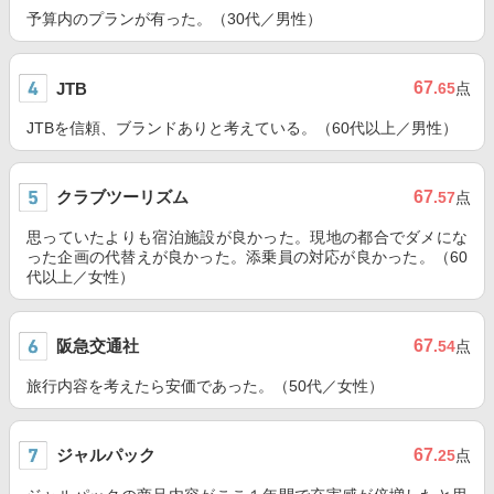
予算内のプランが有った。（30代／男性）
67
JTB
.65
点
JTBを信頼、ブランドありと考えている。（60代以上／男性）
クラブツーリズム
67
.57
点
思っていたよりも宿泊施設が良かった。現地の都合でダメにな
った企画の代替えが良かった。添乗員の対応が良かった。（60
代以上／女性）
阪急交通社
67
.54
点
旅行内容を考えたら安価であった。（50代／女性）
ジャルパック
67
.25
点