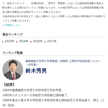
※「総合ランキング」、「評価項目別」、部門の「業態別」においては有効回答者数が規定人
数を満たした企業のみランクイン対象となります。その他の部門においては有効回答者数が規
定人数の半数以上の企業がランクイン対象となります。
※総合得点が60.00点以上で、他人に薦めたくないと回答した人の割合が基準値以下の企業がラ
ンクイン対象となります。
≫ 詳細はこちら
過去ランキング
2020年
2019年
2018年
2017年
ランキング監修
慶應義塾大学理工学部教授／内閣府 上席科学技術政策フェロー
（非常勤）
鈴木秀男
【経歴】
1989年慶應義塾大学理工学部管理工学科卒業。
1992年ロチェスター大学経営大学院修士課程修了。
1996年東京工業大学大学院理工学研究科博士課程経営工学専攻修了。博士（工
学）取得。