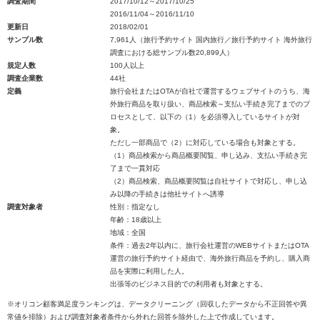
調査期間
2017/10/12～2017/10/25
2016/11/04～2016/11/10
更新日
2018/02/01
サンプル数
7,961人（旅行予約サイト 国内旅行／旅行予約サイト 海外旅行
調査における総サンプル数20,899人）
規定人数
100人以上
調査企業数
44社
定義
旅行会社またはOTAが自社で運営するウェブサイトのうち、海
外旅行商品を取り扱い、商品検索～支払い手続き完了までのプ
ロセスとして、以下の（1）を必須導入しているサイトが対
象。
ただし一部商品で（2）に対応している場合も対象とする。
（1）商品検索から商品概要閲覧、申し込み、支払い手続き完
了まで一貫対応
（2）商品検索、商品概要閲覧は自社サイトで対応し、申し込
み以降の手続きは他社サイトへ誘導
調査対象者
性別：指定なし
年齢：18歳以上
地域：全国
条件：過去2年以内に、旅行会社運営のWEBサイトまたはOTA
運営の旅行予約サイト経由で、海外旅行商品を予約し、購入商
品を実際に利用した人。
出張等のビジネス目的での利用者も対象とする。
※オリコン顧客満足度ランキングは、データクリーニング（回収したデータから不正回答や異
常値を排除）および調査対象者条件から外れた回答を除外した上で作成しています。