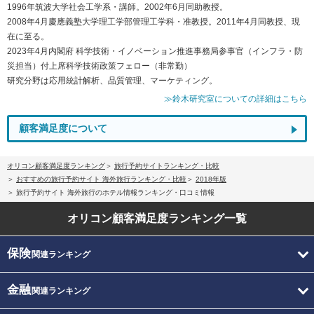
1996年筑波大学社会工学系・講師。2002年6月同助教授。
2008年4月慶應義塾大学理工学部管理工学科・准教授。2011年4月同教授、現
在に至る。
2023年4月内閣府 科学技術・イノベーション推進事務局参事官（インフラ・防
災担当）付上席科学技術政策フェロー（非常勤）
研究分野は応用統計解析、品質管理、マーケティング。
≫鈴木研究室についての詳細はこちら
顧客満足度について
オリコン顧客満足度ランキング
旅行予約サイトランキング・比較
おすすめの旅行予約サイト 海外旅行ランキング・比較
2018年版
旅行予約サイト 海外旅行のホテル情報ランキング・口コミ情報
オリコン顧客満足度
ランキング一覧
保険
関連ランキング
金融
関連ランキング