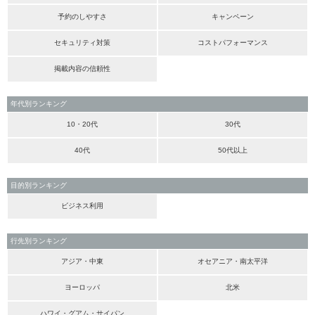
予約のしやすさ
キャンペーン
セキュリティ対策
コストパフォーマンス
掲載内容の信頼性
年代別ランキング
10・20代
30代
40代
50代以上
目的別ランキング
ビジネス利用
行先別ランキング
アジア・中東
オセアニア・南太平洋
ヨーロッパ
北米
ハワイ・グアム・サイパン