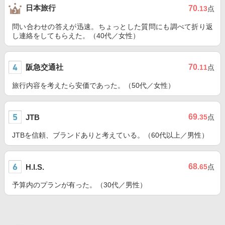
日本旅行
70
.13
点
問い合わせの答えが迅速。ちょっとした質問にも調べて折り返
し連絡をしてもらえた。（40代／女性）
阪急交通社
70
.11
点
旅行内容を考えたら安価であった。（50代／女性）
69
JTB
.35
点
JTBを信頼、ブランドありと考えている。（60代以上／男性）
68
H.I.S.
.65
点
予算内のプランが有った。（30代／男性）