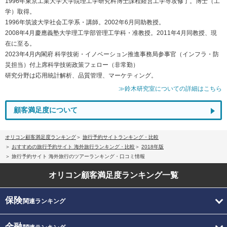
1996年東京工業大学大学院理工学研究科博士課程経営工学専攻修了。博士（工
学）取得。
1996年筑波大学社会工学系・講師。2002年6月同助教授。
2008年4月慶應義塾大学理工学部管理工学科・准教授。2011年4月同教授、現
在に至る。
2023年4月内閣府 科学技術・イノベーション推進事務局参事官（インフラ・防
災担当）付上席科学技術政策フェロー（非常勤）
研究分野は応用統計解析、品質管理、マーケティング。
≫鈴木研究室についての詳細はこちら
顧客満足度について
オリコン顧客満足度ランキング
旅行予約サイトランキング・比較
おすすめの旅行予約サイト 海外旅行ランキング・比較
2018年版
旅行予約サイト 海外旅行のツアーランキング・口コミ情報
オリコン顧客満足度
ランキング一覧
保険
関連ランキング
金融