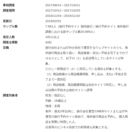
事前調査
2017/08/14～2017/10/11
調査期間
2017/10/12～2017/10/25
2016/11/04～2016/11/10
更新日
2018/02/01
サンプル数
7,961人（旅行予約サイト 国内旅行／旅行予約サイト 海外旅行
調査における総サンプル数20,899人）
規定人数
100人以上
調査企業数
44社
定義
旅行会社またはOTAが自社で運営するウェブサイトのうち、海
外旅行商品を取り扱い、商品検索～支払い手続き完了までのプ
ロセスとして、以下の（1）を必須導入しているサイトが対
象。
ただし一部商品で（2）に対応している場合も対象とする。
（1）商品検索から商品概要閲覧、申し込み、支払い手続き完
了まで一貫対応
（2）商品検索、商品概要閲覧は自社サイトで対応し、申し込
み以降の手続きは他社サイトへ誘導
調査対象者
性別：指定なし
年齢：18歳以上
地域：全国
条件：過去2年以内に、旅行会社運営のWEBサイトまたはOTA
運営の旅行予約サイト経由で、海外旅行商品を予約し、購入商
品を実際に利用した人。
出張等のビジネス目的での利用者も対象とする。