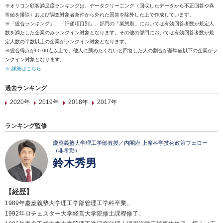
※オリコン顧客満足度ランキングは、データクリーニング（回収したデータから不正回答や異
常値を排除）および調査対象者条件から外れた回答を除外した上で作成しています。
※「総合ランキング」、「評価項目別」、部門の「業態別」においては有効回答者数が規定人
数を満たした企業のみランクイン対象となります。その他の部門においては有効回答者数が規
定人数の半数以上の企業がランクイン対象となります。
※総合得点が60.00点以上で、他人に薦めたくないと回答した人の割合が基準値以下の企業がラ
ンクイン対象となります。
≫ 詳細はこちら
過去ランキング
2020年
2019年
2018年
2017年
ランキング監修
慶應義塾大学理工学部教授／内閣府 上席科学技術政策フェロー
（非常勤）
鈴木秀男
【経歴】
1989年慶應義塾大学理工学部管理工学科卒業。
1992年ロチェスター大学経営大学院修士課程修了。