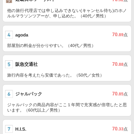
他の旅行代理店では申し込みできない(キャンセル待ち)のホノ
ルルマラソンツアーが、申し込めた。（40代／男性）
70
agoda
.89
点
部屋別の料金が分かりやすい。（40代／男性）
阪急交通社
70
.88
点
旅行内容を考えたら安価であった。（50代／女性）
ジャルパック
70
.85
点
ジャルパックの商品内容がここ１年間で充実感が倍増したと思
います。（60代以上／男性）
70
H.I.S.
.33
点