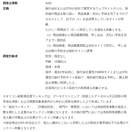
調査企業数
44社
定義
旅行会社またはOTAが自社で運営するウェブサイトのうち、海
外旅行商品を取り扱い、商品検索～支払い手続き完了までのプ
ロセスとして、以下の（1）を必須導入しているサイトが対
象。
ただし一部商品で（2）に対応している場合も対象とする。
（1）商品検索から商品概要閲覧、申し込み、支払い手続き完
了まで一貫対応
（2）商品検索、商品概要閲覧は自社サイトで対応し、申し込
み以降の手続きは他社サイトへ誘導
調査対象者
性別：指定なし
年齢：18歳以上
地域：全国
条件：過去2年以内に、旅行会社運営のWEBサイトまたはOTA
運営の旅行予約サイト経由で、海外旅行商品を予約し、購入商
品を実際に利用した人。
出張等のビジネス目的での利用者も対象とする。
※オリコン顧客満足度ランキングは、データクリーニング（回収したデータから不正回答や異
常値を排除）および調査対象者条件から外れた回答を除外した上で作成しています。
※「総合ランキング」、「評価項目別」、部門の「業態別」においては有効回答者数が規定人
数を満たした企業のみランクイン対象となります。その他の部門においては有効回答者数が規
定人数の半数以上の企業がランクイン対象となります。
※総合得点が60.00点以上で、他人に薦めたくないと回答した人の割合が基準値以下の企業がラ
ンクイン対象となります。