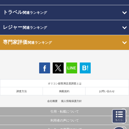
トラベル
関連ランキング
レジャー
関連ランキング
専門家評価
関連ランキング
オリコン顧客満足度調査とは
調査方法
掲載規約
お問い合わせ
会社概要
個人情報保護方針
引用・転載について
もくじ
利用者の声について
当サイトで公開されている情報（文字、写真、イラスト、画像データ等）及びこれらの配置・
編集および構造などについての著作権は株式会社oricon MEに帰属しております。