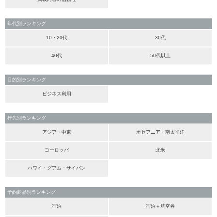
年代別ランキング
10・20代
30代
40代
50代以上
目的別ランキング
ビジネス利用
行先別ランキング
アジア・中東
オセアニア・南太平洋
ヨーロッパ
北米
ハワイ・グアム・サイパン
予約商品別ランキング
宿泊
宿泊＋航空券