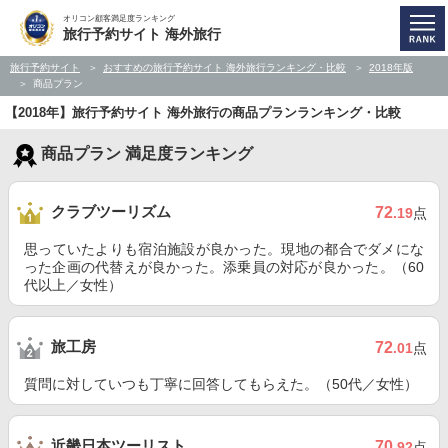
オリコン顧客満足度ランキング
旅行予約サイト 海外旅行
旅行予約サイト
おすすめの旅行予約サイト 海外旅行ランキング・比較
2018年版
商品プラン
【2018年】旅行予約サイト 海外旅行の商品プランランキング・比較
商品プラン 満足度ランキング
クラブツーリズム
72
.19
点
思っていたよりも宿泊施設が良かった。現地の都合でダメにな
った企画の代替えが良かった。添乗員の対応が良かった。（60
代以上／女性）
旅工房
72
.01
点
質問に対していつも丁寧に回答してもらえた。（50代／女性）
近畿日本ツーリスト
70
.92
点