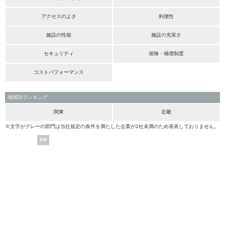
アクセスのよさ
利便性
施設の性能
施設の充実さ
セキュリティ
保険・補償制度
コストパフォーマンス
地域別ランキング
関東
近畿
※文字がグレーの部門は当社規定の条件を満たした企業が2社未満のため発表しておりません。
PR