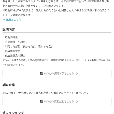
数を満たした企業のみランクイン対象となります。その他の部門においては有効回答者数が規
定人数の半数以上の企業がランクイン対象となります。
※総合得点が60.0点以上で、他人に薦めたくないと回答した人の割合が基準値以下の企業がラ
ンクイン対象となります。
≫ 詳細はこちら
設問内容
・総合満足度
・評価項目（小項目）
・利用した感想（良かった点・悪かった点）
・他者推奨意向
・他者推奨意向理由
アンケート調査を実施した際の質問事項です。満足度評価項目のほか、該当サービスの利用状況や検討内
容を質問しています。
その他の設問内容はこちら
調査企業
INABA96 | イナバボックス | 押入れ産業 | 小田急クローゼット | オリバー ...
その他の調査企業はこちら
過去ランキング