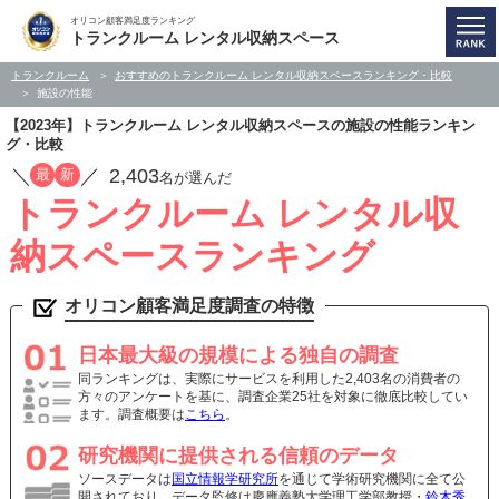
オリコン顧客満足度ランキング
トランクルーム レンタル収納スペース
トランクルーム
おすすめのトランクルーム レンタル収納スペースランキング・比較
施設の性能
【2023年】トランクルーム レンタル収納スペースの施設の性能ランキン
グ・比較
／
／
2,403
最
新
名が選んだ
トランクルーム レンタル収
納スペースランキング
オリコン顧客満足度調査の特徴
日本最大級の規模による独自の調査
同ランキングは、実際にサービスを利用した2,403名の消費者の
方々のアンケートを基に、調査企業25社を対象に徹底比較してい
ます。調査概要は
こちら
。
研究機関に提供される信頼のデータ
ソースデータは
国立情報学研究所
を通じて学術研究機関に全て公
開されており、データ監修は慶應義塾大学理工学部教授・
鈴木秀