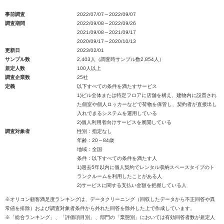
事前調査
2022/07/07～2022/09/07
調査期間
2022/09/08～2022/09/26
2021/09/08～2021/09/17
2020/09/17～2020/10/13
更新日
2023/02/01
サンプル数
2,403人（調査時サンプル数2,854人）
規定人数
100人以上
調査企業数
25社
定義
以下すべての条件を満たすサービス
1)ビル全体または特定フロアに店舗を構え、建物内に設置され
た個室や個人ロッカーなどで荷物を保管し、契約者が直接出し
入れできるシステムを運用している
2)個人利用者向けサービスを展開している
調査対象者
性別：指定なし
年齢：20～84歳
地域：全国
条件：以下すべての条件を満たす人
1)過去5年以内に個人契約でレンタル収納スペースタイプのト
ランクルームを利用したことがある人
2)サービスに関する支払い金額を把握している人
※オリコン顧客満足度ランキングは、データクリーニング（回収したデータから不正回答や異
常値を排除）および調査対象者条件から外れた回答を除外した上で作成しています。
※「総合ランキング」、「評価項目別」、部門の「業態別」においては有効回答者数が規定人