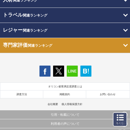
関連ランキング
トラベル
関連ランキング
レジャー
関連ランキング
専門家評価
関連ランキング
オリコン顧客満足度調査とは
調査方法
掲載規約
お問い合わせ
会社概要
個人情報保護方針
引用・転載について
もくじ
利用者の声について
当サイトで公開されている情報（文字、写真、イラスト、画像データ等）及びこれらの配置・
編集および構造などについての著作権は株式会社oricon MEに帰属しております。