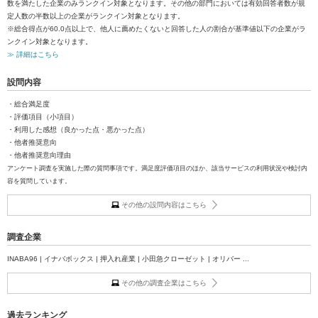
数を満たした企業のみランクイン対象となります。その他の部門においては有効回答者数が規
定人数の半数以上の企業がランクイン対象となります。
※総合得点が60.0点以上で、他人に薦めたくないと回答した人の割合が基準値以下の企業がラ
ンクイン対象となります。
≫ 詳細はこちら
設問内容
・総合満足度
・評価項目（小項目）
・利用した感想（良かった点・悪かった点）
・他者推奨意向
・他者推奨意向理由
アンケート調査を実施した際の質問事項です。満足度評価項目のほか、該当サービスの利用状況や検討内
容を質問しています。
その他の設問内容はこちら
調査企業
INABA96 | イナバボックス | 押入れ産業 | 小田急クローゼット | オリバー ...
その他の調査企業はこちら
過去ランキング