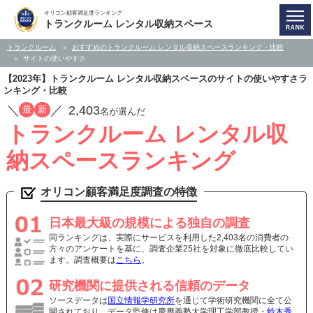
オリコン顧客満足度ランキング
トランクルーム レンタル収納スペース
トランクルーム
おすすめのトランクルーム レンタル収納スペースランキング・比較
サイトの使いやすさ
【2023年】トランクルーム レンタル収納スペースのサイトの使いやすさラ
ンキング・比較
／
／
2,403
最
新
名が選んだ
トランクルーム レンタル収
納スペースランキング
オリコン顧客満足度調査の特徴
日本最大級の規模による独自の調査
同ランキングは、実際にサービスを利用した2,403名の消費者の
方々のアンケートを基に、調査企業25社を対象に徹底比較してい
ます。調査概要は
こちら
。
研究機関に提供される信頼のデータ
ソースデータは
国立情報学研究所
を通じて学術研究機関に全て公
開されており、データ監修は慶應義塾大学理工学部教授・
鈴木秀