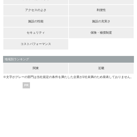
アクセスのよさ
利便性
施設の性能
施設の充実さ
セキュリティ
保険・補償制度
コストパフォーマンス
地域別ランキング
関東
近畿
※文字がグレーの部門は当社規定の条件を満たした企業が2社未満のため発表しておりません。
PR