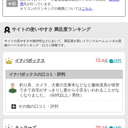
男
氏が行っています。
オリコンのランキングの概要については
こちら
。
サイトの使いやすさ 満足度ランキング
サイトの見やすさや操作性などにおいて、満足度が高いトランクルーム レンタル収
納スペースのランキング・口コミ情報です。
イナバボックス
72
.9
点
18件
イナバボックスの口コミ・評判
釣り具、カメラ、大量の文庫本などなど趣味道具が保管
できて自宅がすっきりし妻から小言をいわれることがな
くなりました。（60代以上／男性）
その他の口コミ・評判
キュラーズ
70
.2
点
18件