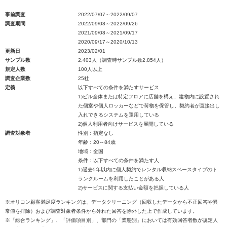
事前調査
2022/07/07～2022/09/07
調査期間
2022/09/08～2022/09/26
2021/09/08～2021/09/17
2020/09/17～2020/10/13
更新日
2023/02/01
サンプル数
2,403人（調査時サンプル数2,854人）
規定人数
100人以上
調査企業数
25社
定義
以下すべての条件を満たすサービス
1)ビル全体または特定フロアに店舗を構え、建物内に設置され
た個室や個人ロッカーなどで荷物を保管し、契約者が直接出し
入れできるシステムを運用している
2)個人利用者向けサービスを展開している
調査対象者
性別：指定なし
年齢：20～84歳
地域：全国
条件：以下すべての条件を満たす人
1)過去5年以内に個人契約でレンタル収納スペースタイプのト
ランクルームを利用したことがある人
2)サービスに関する支払い金額を把握している人
※オリコン顧客満足度ランキングは、データクリーニング（回収したデータから不正回答や異
常値を排除）および調査対象者条件から外れた回答を除外した上で作成しています。
※「総合ランキング」、「評価項目別」、部門の「業態別」においては有効回答者数が規定人