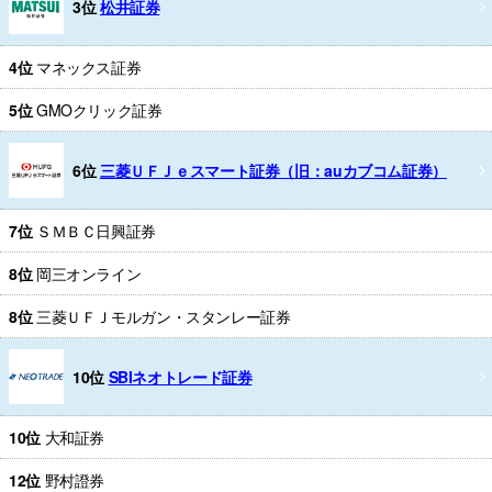
3位
松井証券
4位
マネックス証券
5位
GMOクリック証券
6位
三菱ＵＦＪｅスマート証券（旧：auカブコム証券）
7位
ＳＭＢＣ日興証券
8位
岡三オンライン
8位
三菱ＵＦＪモルガン・スタンレー証券
10位
SBIネオトレード証券
10位
大和証券
12位
野村證券