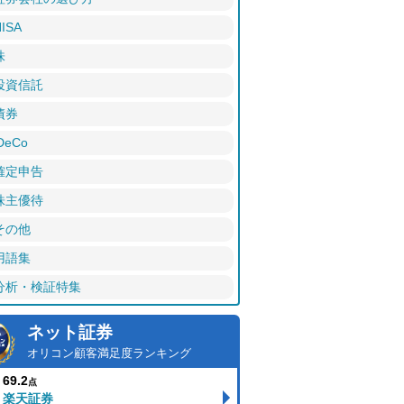
ISA
株
投資信託
債券
DeCo
確定申告
株主優待
その他
用語集
分析・検証特集
ネット証券
オリコン顧客満足度ランキング
69.2
点
楽天証券