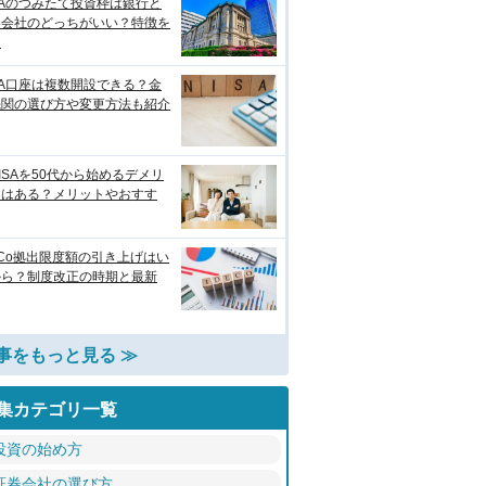
SAのつみたて投資枠は銀行と
券会社のどっちがいい？特徴を
較
SA口座は複数開設できる？金
機関の選び方や変更方法も紹介
ISAを50代から始めるデメリ
トはある？メリットやおすす
eCo拠出限度額の引き上げはい
から？制度改正の時期と最新
事をもっと見る ≫
集カテゴリ一覧
投資の始め方
証券会社の選び方