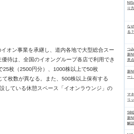
NI
り
な
る？
つ
イオン事業を承継し、道内各地で大型総合スー
新N
主優待は、全国のイオングループ各店で利用でき
意
25枚（2500円分）、1000株以上で50枚
新N
ー
じて枚数が異なる。また、500株以上保有する
開設している休憩スペース「イオンラウンジ」の
マ
リッ
SB
新N
解