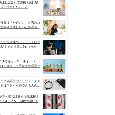
SAは配当金も非課税？受け取
方式で注意したいこと
ぜ投資は「やめとけ」と言われ
理由や失敗しないためのポ...
みたて投資枠のデメリットは？
ISAを始める前に知りたい注
点
ISAの移行（ロールオーバ
）はできない？手続きは必要？
ネックス証券のメリット・デメ
トは？おすすめできる人の...
I証券と楽天証券を徹底比較！
ISAやポイント制度の違いを
説