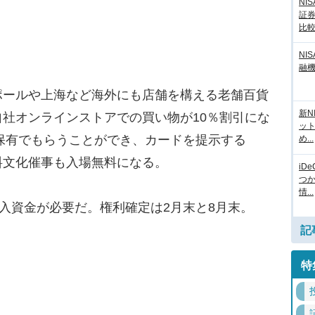
NI
証
比
NI
融
ールや上海など海外にも店舗を構える老舗百貨
新N
社オンラインストアでの買い物が10％割引にな
ッ
上保有でもらうことができ、カードを提示する
め...
料文化催事も入場無料になる。
iD
つ
情...
入資金が必要だ。権利確定は2月末と8月末。
記
特